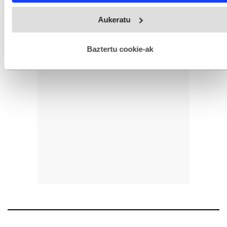
Webgune honek cookie propioak eta hirugarrenen cookie-
Aukeratu
fitxategiak erabiltzen ditu. Zure esperientzia eta zerbitzuak
hobetzeko asmoz, cookie teknologiaz baliatzen gara. Ohar
hau onartuz gero, teknologia hori erabiltzeko baimen
esplizitua ematen diguzu.
Gehiago irakurri
Baztertu cookie-ak