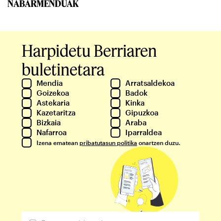
NABARMENDUAK
Harpidetu Berriaren
buletinetara
Mendia
Arratsaldekoa
Goizekoa
Badok
Astekaria
Kinka
Kazetaritza
Gipuzkoa
Bizkaia
Araba
Nafarroa
Iparraldea
Izena ematean
pribatutasun politika
onartzen duzu.