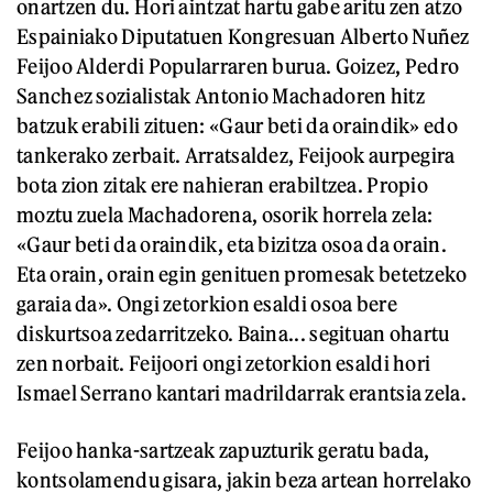
onartzen du. Hori aintzat hartu gabe aritu zen atzo
Espainiako Diputatuen Kongresuan Alberto Nuñez
Feijoo Alderdi Popularraren burua. Goizez, Pedro
Sanchez sozialistak Antonio Machadoren hitz
batzuk erabili zituen: «Gaur beti da oraindik» edo
tankerako zerbait. Arratsaldez, Feijook aurpegira
bota zion zitak ere nahieran erabiltzea. Propio
moztu zuela Machadorena, osorik horrela zela:
«Gaur beti da oraindik, eta bizitza osoa da orain.
Eta orain, orain egin genituen promesak betetzeko
garaia da». Ongi zetorkion esaldi osoa bere
diskurtsoa zedarritzeko. Baina... segituan ohartu
zen norbait. Feijoori ongi zetorkion esaldi hori
Ismael Serrano kantari madrildarrak erantsia zela.
Feijoo hanka-sartzeak zapuzturik geratu bada,
kontsolamendu gisara, jakin beza artean horrelako