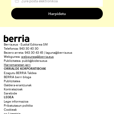
Berria.eus - Euskal Editorea SM
Telefonoa: 943 30 40 30
Bezero arreta: 943 30 43 45 | laguna@berria.eus
Webgunea:
webgunea@berria.eus
Publizitatea:
publi@bidera.eus
Harremanetan jarri
ORRIALDE KORPORATIBOAK
Ezagutu BERRIA Taldea
BERRIA berri bloga
Publizitatea
Galdera-erantzunak
Kontratazioak
Sarebide
LEGEA
Lege informazioa
Pribatutasun politika
Cookieak
cc Lizentzia