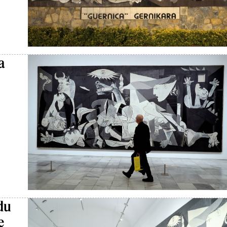
a
du
e