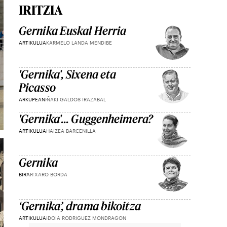
IRITZIA
Gernika Euskal Herria
ARTIKULUA
KARMELO LANDA MENDIBE
'Gernika', Sixena eta
Picasso
ARKUPEAN
IÑAKI GALDOS IRAZABAL
'Gernika'... Guggenheimera?
ARTIKULUA
HAIZEA BARCENILLA
Gernika
BIRA
ITXARO BORDA
‘Gernika’, drama bikoitza
ARTIKULUA
IDOIA RODRIGUEZ MONDRAGON