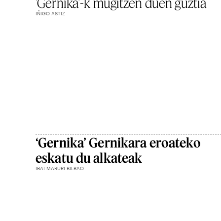
'Gernika'-k mugitzen duen guztia
IÑIGO ASTIZ
‘Gernika’ Gernikara eroateko
eskatu du alkateak
IBAI MARURI BILBAO