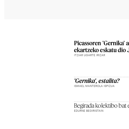
Picassoren 'Gernika'
ekartzeko eskatu dio 
ITZIAR UGARTE IRIZAR
'Gernika', estalita?
ISMAEL MANTEROLA ISPIZUA
Begirada kolektibo bat 
EDURNE BEGIRISTAIN