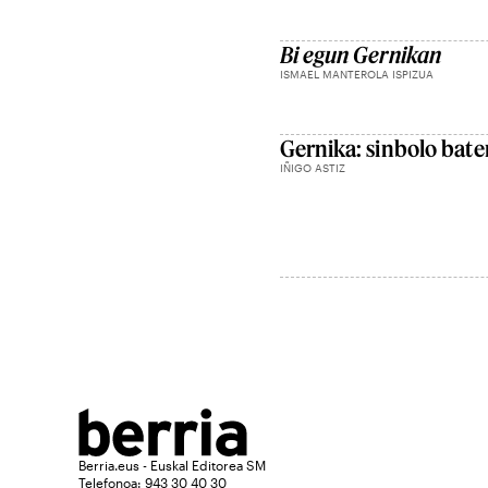
Bi egun Gernikan
ISMAEL MANTEROLA ISPIZUA
Gernika: sinbolo bat
IÑIGO ASTIZ
Berria.eus - Euskal Editorea SM
Telefonoa: 943 30 40 30