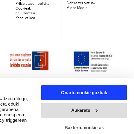
Bidera zerbitzuak
Pribatutasun politika
Midas Media
Cookieak
cc Lizentzia
Kanal etikoa
Onartu cookie guztiak
satzen ditugu,
 eta eduki
 garapena
Aukeratu
ure onespena
cy triggerean
Baztertu cookie-ak