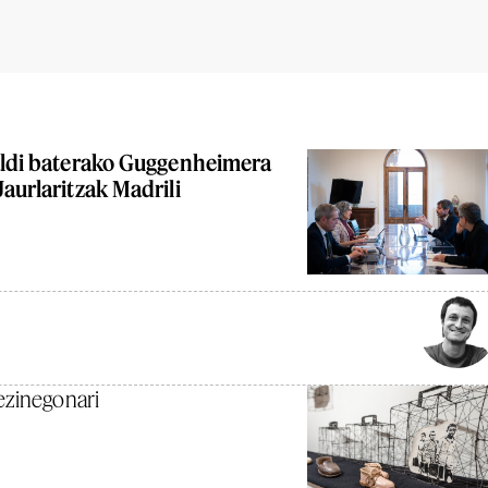
 aldi baterako Guggenheimera
Jaurlaritzak Madrili
ezinegonari