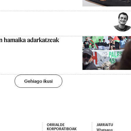
en hamaika adarkatzeak
Gehiago ikusi
ORRIALDE
JARRAITU
KORPORATIBOAK
Whatsapp