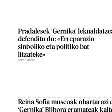
Pradalesek 'Gernika' lekualdatze
defenditu du: «Erreparazio
sinboliko eta politiko bat
litzateke»
IOSU ALBERDI
Reina Sofia museoak ohartarazi 
‘Gernika’ Bilbora eramateak kalt