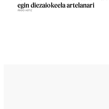
egin diezaiokeela artelanari
IÑIGO ASTIZ