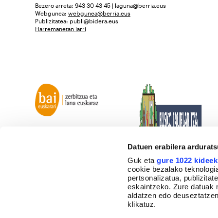
Bezero arreta: 943 30 43 45 | laguna@berria.eus
Webgunea:
webgunea@berria.eus
Publizitatea:
publi@bidera.eus
Harremanetan jarri
Datuen erabilera ardurat
Guk eta
gure 1022 kideek
cookie bezalako teknologia
pertsonalizatua, publizita
eskaintzeko. Zure datuak 
aldatzen edo deuseztatzen
klikatuz.