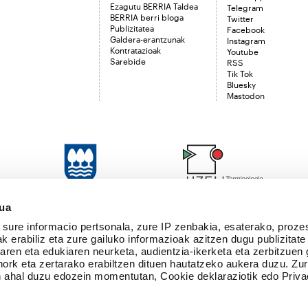
Ezagutu BERRIA Taldea
Telegram
BERRIA berri bloga
Twitter
Publizitatea
Facebook
Galdera-erantzunak
Instagram
Kontratazioak
Youtube
Sarebide
RSS
Tik Tok
Bluesky
Mastodon
sua
sure informacio pertsonala, zure IP zenbakia, esaterako, proze
k erabiliz eta zure gailuko informazioak azitzen dugu publizitate
tearen eta edukiaren neurketa, audientzia-ikerketa eta zerbitzuen
nork eta zertarako erabiltzen dituen hautatzeko aukera duzu. Z
 ahal duzu edozein momentutan, Cookie deklaraziotik edo Priva