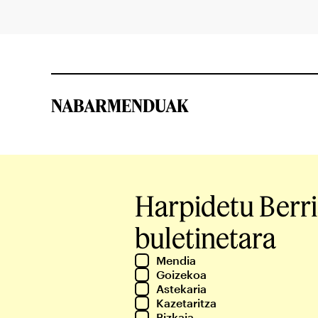
NABARMENDUAK
Harpidetu Berr
buletinetara
Mendia
Goizekoa
Astekaria
Kazetaritza
Bizkaia