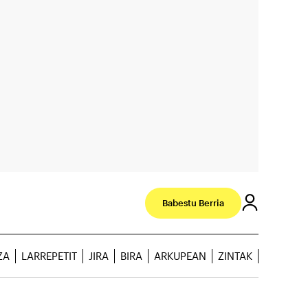
Babestu Berria
ZA
LARREPETIT
JIRA
BIRA
ARKUPEAN
ZINTAK