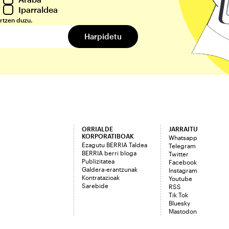
Iparraldea
rtzen duzu.
ORRIALDE
JARRAITU
KORPORATIBOAK
Whatsapp
Ezagutu BERRIA Taldea
Telegram
BERRIA berri bloga
Twitter
Publizitatea
Facebook
Galdera-erantzunak
Instagram
Kontratazioak
Youtube
Sarebide
RSS
Tik Tok
Bluesky
Mastodon