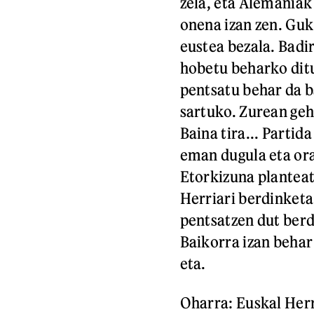
zela, eta Alemaniak
onena izan zen. Guk 
eustea bezala. Badi
hobetu beharko ditu
pentsatu behar da b
sartuko. Zurean gehi
Baina tira... Partid
eman dugula eta ora
Etorkizuna plantea
Herriari berdinketa 
pentsatzen dut berd
Baikorra izan behar 
eta.
Oharra: Euskal Herr