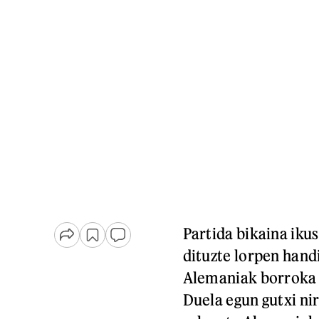
Partida bikaina ikus
dituzte lorpen hand
Alemaniak borroka e
Duela egun gutxi ni