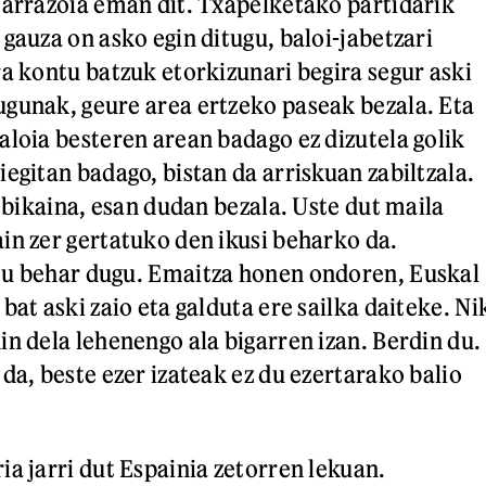
 arrazoia eman dit. Txapelketako partidarik
gauza on asko egin ditugu, baloi-jabetzari
ra kontu batzuk etorkizunari begira segur aski
gunak, geure area ertzeko paseak bezala. Eta
aloia besteren arean badago ez dizutela golik
egitan badago, bistan da arriskuan zabiltzala.
a bikaina, esan dudan bezala. Uste dut maila
in zer gertatuko den ikusi beharko da.
tu behar dugu. Emaitza honen ondoren, Euskal
bat aski zaio eta galduta ere sailka daiteke. Ni
in dela lehenengo ala bigarren izan. Berdin du.
da, beste ezer izateak ez du ezertarako balio
ia jarri dut Espainia zetorren lekuan.