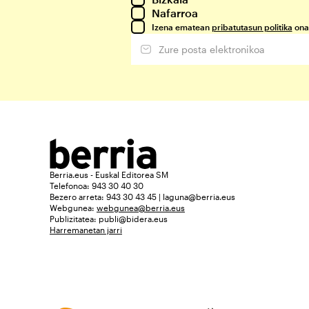
Nafarroa
Izena ematean
pribatutasun politika
ona
Berria.eus - Euskal Editorea SM
Telefonoa: 943 30 40 30
Bezero arreta: 943 30 43 45 | laguna@berria.eus
Webgunea:
webgunea@berria.eus
Publizitatea:
publi@bidera.eus
Harremanetan jarri