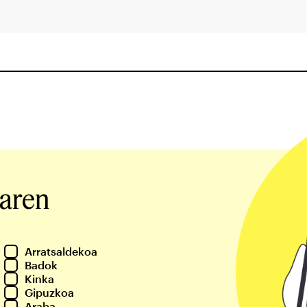
iaren
Arratsaldekoa
Badok
Kinka
Gipuzkoa
Araba