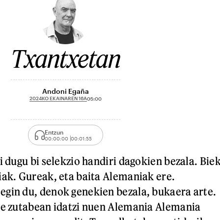
Txantxetan
Andoni Egaña
2024KO EKAINAREN 16A
05:00
Entzun
00:00:00
00:01:55
i dugu bi selekzio handiri dagokien bezala. Bie
iak. Gureak, eta baita Alemaniak ere.
gin du, denok genekien bezala, bukaera arte.
re zutabean idatzi nuen Alemania Alemania