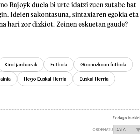
o Rajoyk duela bi urte idatzi zuen zutabe bat
egin. Ideien sakontasuna, sintaxiaren egokia eta
na hari zor dizkiot. Zeinen eskuetan gaude?
Kirol jarduerak
Futbola
Gizonezkoen futbola
ainia
Hego Euskal Herria
Euskal Herria
Ez dago iruzkin
ORDENATU