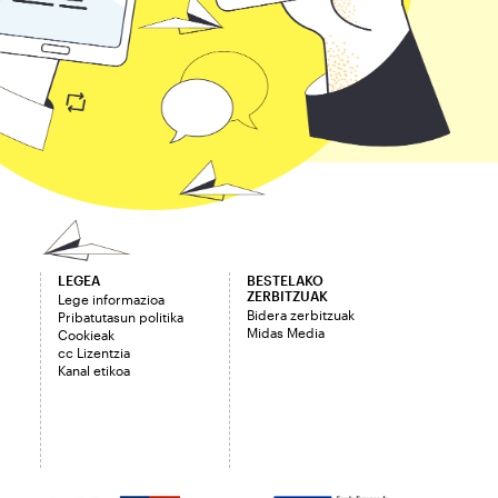
LEGEA
BESTELAKO
ZERBITZUAK
Lege informazioa
Bidera zerbitzuak
Pribatutasun politika
Midas Media
Cookieak
cc Lizentzia
Kanal etikoa