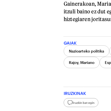
Gainerakoan, Marian
itzuli baino ez dut 
hiztegiaren joritasu
GAIAK
Nazioarteko politika
Rajoy, Mariano
Esp
IRUZKINAK
Iruzkin bat egin