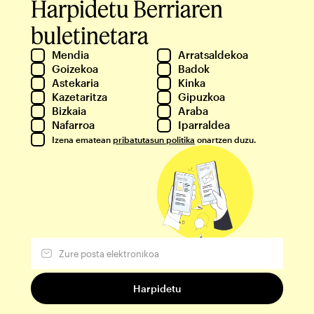
Harpidetu Berriaren
buletinetara
Mendia
Arratsaldekoa
Goizekoa
Badok
Astekaria
Kinka
Kazetaritza
Gipuzkoa
Bizkaia
Araba
Nafarroa
Iparraldea
Izena ematean
pribatutasun politika
onartzen duzu.