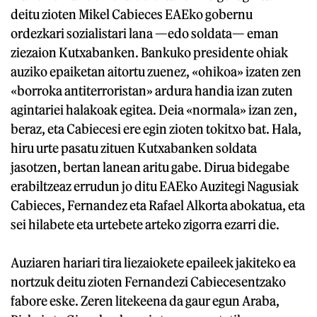
deitu zioten Mikel Cabieces EAEko gobernu
ordezkari sozialistari lana —edo soldata— eman
ziezaion Kutxabanken. Bankuko presidente ohiak
auziko epaiketan aitortu zuenez, «ohikoa» izaten zen
«borroka antiterroristan» ardura handia izan zuten
agintariei halakoak egitea. Deia «normala» izan zen,
beraz, eta Cabiecesi ere egin zioten tokitxo bat. Hala,
hiru urte pasatu zituen Kutxabanken soldata
jasotzen, bertan lanean aritu gabe. Dirua bidegabe
erabiltzeaz errudun jo ditu EAEko Auzitegi Nagusiak
Cabieces, Fernandez eta Rafael Alkorta abokatua, eta
sei hilabete eta urtebete arteko zigorra ezarri die.
Auziaren hariari tira liezaiokete epaileek jakiteko ea
nortzuk deitu zioten Fernandezi Cabiecesentzako
fabore eske. Zeren litekeena da gaur egun Araba,