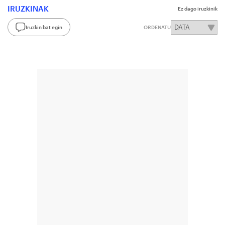
IRUZKINAK
Ez dago iruzkinik
Iruzkin bat egin
ORDENATU