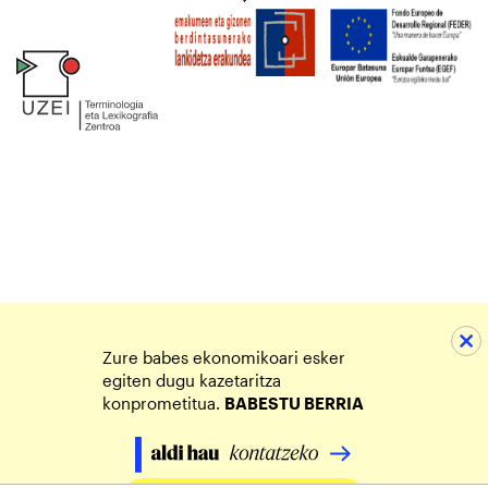
Zure babes ekonomikoari esker
egiten dugu kazetaritza
konprometitua.
BABESTU BERRIA