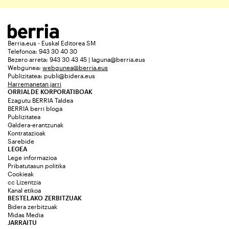
Berria.eus - Euskal Editorea SM
Telefonoa: 943 30 40 30
Bezero arreta: 943 30 43 45 | laguna@berria.eus
Webgunea:
webgunea@berria.eus
Publizitatea:
publi@bidera.eus
Harremanetan jarri
ORRIALDE KORPORATIBOAK
Ezagutu BERRIA Taldea
BERRIA berri bloga
Publizitatea
Galdera-erantzunak
Kontratazioak
Sarebide
LEGEA
Lege informazioa
Pribatutasun politika
Cookieak
cc Lizentzia
Kanal etikoa
BESTELAKO ZERBITZUAK
Bidera zerbitzuak
Midas Media
JARRAITU