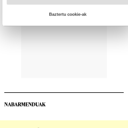
hobetzeko asmoz, cookie teknologiaz baliatzen gara. Ohar
hau onartuz gero, teknologia hori erabiltzeko baimen
esplizitua ematen diguzu.
Gehiago irakurri
Baztertu cookie-ak
NABARMENDUAK