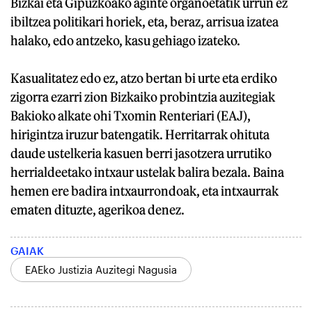
Bizkai eta Gipuzkoako aginte organoetatik urrun ez
ibiltzea politikari horiek, eta, beraz, arrisua izatea
halako, edo antzeko, kasu gehiago izateko.
Kasualitatez edo ez, atzo bertan bi urte eta erdiko
zigorra ezarri zion Bizkaiko probintzia auzitegiak
Bakioko alkate ohi Txomin Renteriari (EAJ),
hirigintza iruzur batengatik. Herritarrak ohituta
daude ustelkeria kasuen berri jasotzera urrutiko
herrialdeetako intxaur ustelak balira bezala. Baina
hemen ere badira intxaurrondoak, eta intxaurrak
ematen dituzte, agerikoa denez.
GAIAK
EAEko Justizia Auzitegi Nagusia