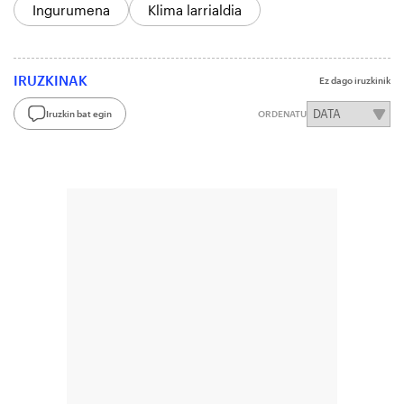
Ingurumena
Klima larrialdia
IRUZKINAK
Ez dago iruzkinik
Iruzkin bat egin
ORDENATU