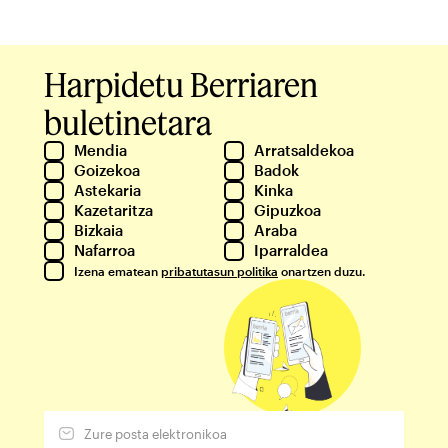
Harpidetu Berriaren
buletinetara
Mendia
Arratsaldekoa
Goizekoa
Badok
Astekaria
Kinka
Kazetaritza
Gipuzkoa
Bizkaia
Araba
Nafarroa
Iparraldea
Izena ematean
pribatutasun politika
onartzen duzu.