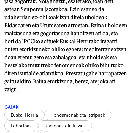
jasa gogorrak. Nola ahaztu, esaterako, joan den
astean Senperen jazotakoa. Ezin esango da
udaberrian ez- ohikoak izan direla uholdeak
Bidasoaren eta Urumearen arroetan. Baina uholdeen
maiztasuna eta gogortasuna handitzen ari da, eta
hori da IPCCko adituek Euskal Herrirako iragarri
duten etorkizuneko ohiko egoera: mediterraneotzen
doan eremu gero eta zabalagoa, eta uholdeak eta
bestelako muturreko fenomenoak ohiko bihurtuko
diren isurialde atlantikoa. Prestatu gabe harrapatzen
gaitu aldiro. Baina etorkizuna, berez, ate joka ari
zaigu.
GAIAK
Euskal Herria
Hondamenak eta istripuak
Lehorteak
Uholdeak eta luiziak