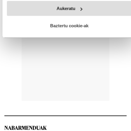
Webgune honek cookie propioak eta hirugarrenen cookie-
Aukeratu
fitxategiak erabiltzen ditu. Zure esperientzia eta zerbitzuak
hobetzeko asmoz, cookie teknologiaz baliatzen gara. Ohar
hau onartuz gero, teknologia hori erabiltzeko baimen
esplizitua ematen diguzu.
Gehiago irakurri
Baztertu cookie-ak
NABARMENDUAK