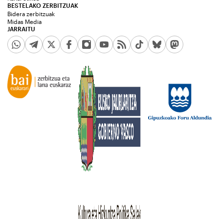
BESTELAKO ZERBITZUAK
Bidera zerbitzuak
Midas Media
JARRAITU