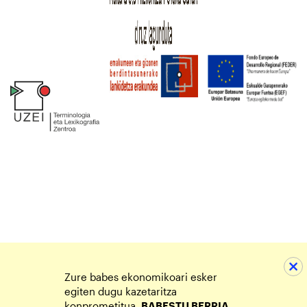
Zure babes ekonomikoari esker
egiten dugu kazetaritza
konprometitua.
BABESTU BERRIA