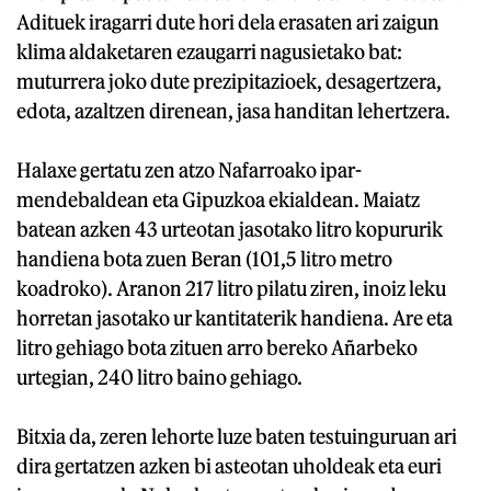
Adituek iragarri dute hori dela erasaten ari zaigun
klima aldaketaren ezaugarri nagusietako bat:
muturrera joko dute prezipitazioek, desagertzera,
edota, azaltzen direnean, jasa handitan lehertzera.
Halaxe gertatu zen atzo Nafarroako ipar-
mendebaldean eta Gipuzkoa ekialdean. Maiatz
batean azken 43 urteotan jasotako litro kopururik
handiena bota zuen Beran (101,5 litro metro
koadroko). Aranon 217 litro pilatu ziren, inoiz leku
horretan jasotako ur kantitaterik handiena. Are eta
litro gehiago bota zituen arro bereko Añarbeko
urtegian, 240 litro baino gehiago.
Bitxia da, zeren lehorte luze baten testuinguruan ari
dira gertatzen azken bi asteotan uholdeak eta euri