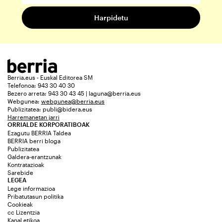
Berria.eus - Euskal Editorea SM
Telefonoa: 943 30 40 30
Bezero arreta: 943 30 43 45 | laguna@berria.eus
Webgunea:
webgunea@berria.eus
Publizitatea:
publi@bidera.eus
Harremanetan jarri
ORRIALDE KORPORATIBOAK
Ezagutu BERRIA Taldea
BERRIA berri bloga
Publizitatea
Galdera-erantzunak
Kontratazioak
Sarebide
LEGEA
Lege informazioa
Pribatutasun politika
Cookieak
cc Lizentzia
Kanal etikoa