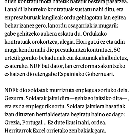
duen kontratu mota batetik batetik bestera pasatzea.
Lanaldi laburreko kontratuak sustatu nahi ditu, eta
enpresaburuak langileak ordu gehiagotan lan egitea
behar izanez gero, lanordu osagarriak ia mugarik
gabe gehitzeko aukera eskatu du. Ordukako
kontratuak orokortzea, alegia. Hori gutxi ez eta adin
muga kendu nahi die prestakuntza kontratuei, 50
urtetik gorako bekadunak eta ikastunak ahalbidetuz,
esaterako. NDF bat dator, lan erreforma sakontzeko
eskatzen dio etengabe Espainiako Gobernuari.
NDFk dio soldatak murriztuta enplegua sortuko dela.
Gezurra. Soldatak jaitsi dira—gehiago jaitsiko dira—,
eta ez da enplegurik sortu. Soldata jaitsiera basatiak
izan dituzten herrialdeetara begiratu baino ez dago:
Grezia, Portugal... Ez dute ikusi nahi, ordea.
Herritarrok Excel orrietako zenbakiak gara.