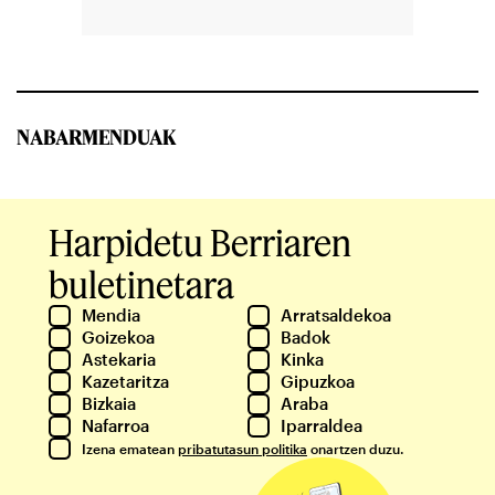
NABARMENDUAK
Harpidetu Berriaren
buletinetara
Mendia
Arratsaldekoa
Goizekoa
Badok
Astekaria
Kinka
Kazetaritza
Gipuzkoa
Bizkaia
Araba
Nafarroa
Iparraldea
Izena ematean
pribatutasun politika
onartzen duzu.