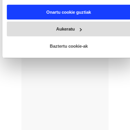
characteristics (fingerprinting)
Find out more about how your personal data is processed
Onartu cookie guztiak
and set your preferences in the
details section
.
Webgune honek cookie propioak eta hirugarrenen cookie-
Aukeratu
fitxategiak erabiltzen ditu. Zure esperientzia eta zerbitzuak
hobetzeko asmoz, cookie teknologiaz baliatzen gara. Ohar
hau onartuz gero, teknologia hori erabiltzeko baimen
esplizitua ematen diguzu.
Gehiago irakurri
Baztertu cookie-ak