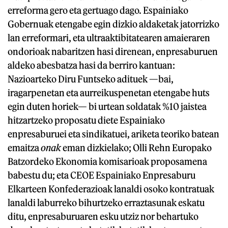
erreforma gero eta gertuago dago. Espainiako
Gobernuak etengabe egin dizkio aldaketak jatorrizko
lan erreformari, eta ultraaktibitatearen amaieraren
ondorioak nabaritzen hasi direnean, enpresaburuen
aldeko abesbatza hasi da berriro kantuan:
Nazioarteko Diru Funtseko adituek —bai,
iragarpenetan eta aurreikuspenetan etengabe huts
egin duten horiek— bi urtean soldatak %10 jaistea
hitzartzeko proposatu diete Espainiako
enpresaburuei eta sindikatuei, ariketa teoriko batean
emaitza
onak
eman dizkielako; Olli Rehn Europako
Batzordeko Ekonomia komisarioak proposamena
babestu du; eta CEOE Espainiako Enpresaburu
Elkarteen Konfederazioak lanaldi osoko kontratuak
lanaldi laburreko bihurtzeko erraztasunak eskatu
ditu, enpresaburuaren esku utziz nor behartuko