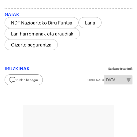
GAIAK
NDF Nazioarteko Diru Funtsa
Lana
Lan harremanak eta araudiak
Gizarte segurantza
IRUZKINAK
Ez dago iruzkinik
Iruzkin bat egin
ORDENATU