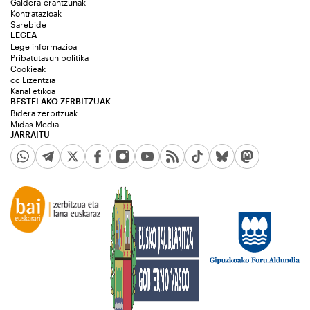
Galdera-erantzunak
Kontratazioak
Sarebide
LEGEA
Lege informazioa
Pribatutasun politika
Cookieak
cc Lizentzia
Kanal etikoa
BESTELAKO ZERBITZUAK
Bidera zerbitzuak
Midas Media
JARRAITU