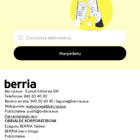
Berria.eus - Euskal Editorea SM
Telefonoa: 943 30 40 30
Bezero arreta: 943 30 43 45 | laguna@berria.eus
Webgunea:
webgunea@berria.eus
Publizitatea:
publi@bidera.eus
Harremanetan jarri
ORRIALDE KORPORATIBOAK
Ezagutu BERRIA Taldea
BERRIA berri bloga
Publizitatea