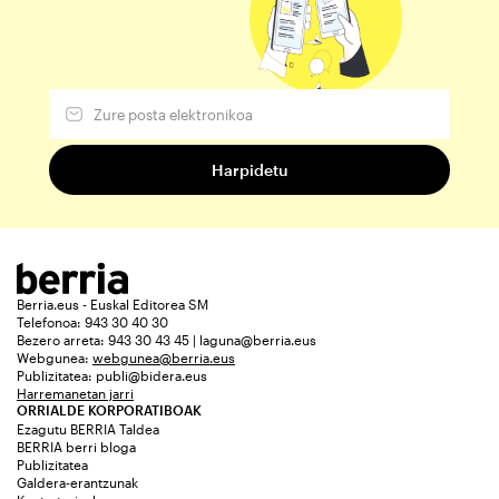
Berria.eus - Euskal Editorea SM
Telefonoa: 943 30 40 30
Bezero arreta: 943 30 43 45 | laguna@berria.eus
Webgunea:
webgunea@berria.eus
Publizitatea:
publi@bidera.eus
Harremanetan jarri
ORRIALDE KORPORATIBOAK
Ezagutu BERRIA Taldea
BERRIA berri bloga
Publizitatea
Galdera-erantzunak