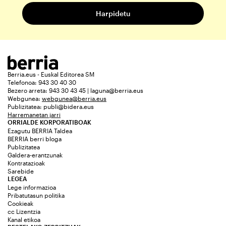
Berria.eus - Euskal Editorea SM
Telefonoa: 943 30 40 30
Bezero arreta: 943 30 43 45 | laguna@berria.eus
Webgunea:
webgunea@berria.eus
Publizitatea:
publi@bidera.eus
Harremanetan jarri
ORRIALDE KORPORATIBOAK
Ezagutu BERRIA Taldea
BERRIA berri bloga
Publizitatea
Galdera-erantzunak
Kontratazioak
Sarebide
LEGEA
Lege informazioa
Pribatutasun politika
Cookieak
cc Lizentzia
Kanal etikoa