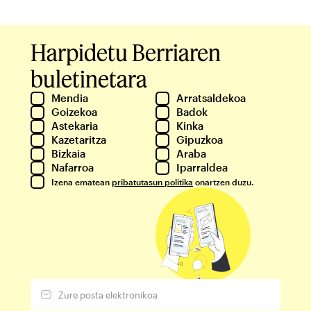
Harpidetu Berriaren
buletinetara
Mendia
Arratsaldekoa
Goizekoa
Badok
Astekaria
Kinka
Kazetaritza
Gipuzkoa
Bizkaia
Araba
Nafarroa
Iparraldea
Izena ematean
pribatutasun politika
onartzen duzu.