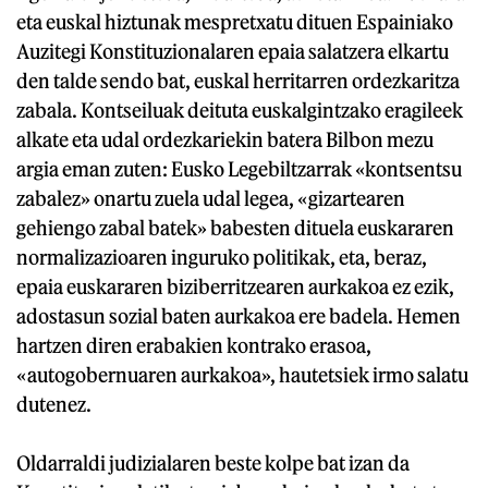
eta euskal hiztunak mespretxatu dituen Espainiako
Auzitegi Konstituzionalaren epaia salatzera elkartu
den talde sendo bat, euskal herritarren ordezkaritza
zabala. Kontseiluak deituta euskalgintzako eragileek
alkate eta udal ordezkariekin batera Bilbon mezu
argia eman zuten: Eusko Legebiltzarrak «kontsentsu
zabalez» onartu zuela udal legea, «gizartearen
gehiengo zabal batek» babesten dituela euskararen
normalizazioaren inguruko politikak, eta, beraz,
epaia euskararen biziberritzearen aurkakoa ez ezik,
adostasun sozial baten aurkakoa ere badela. Hemen
hartzen diren erabakien kontrako erasoa,
«autogobernuaren aurkakoa», hautetsiek irmo salatu
dutenez.
Oldarraldi judizialaren beste kolpe bat izan da