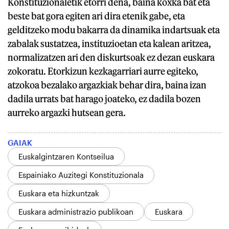
Konstituzionaletik etorri dena, baina koxka bat eta
beste bat gora egiten ari dira etenik gabe, eta
gelditzeko modu bakarra da dinamika indartsuak eta
zabalak sustatzea, instituzioetan eta kalean aritzea,
normalizatzen ari den diskurtsoak ez dezan euskara
zokoratu. Etorkizun kezkagarriari aurre egiteko,
atzokoa bezalako argazkiak behar dira, baina izan
dadila urrats bat harago joateko, ez dadila bozen
aurreko argazki hutsean gera.
GAIAK
Euskalgintzaren Kontseilua
Espainiako Auzitegi Konstituzionala
Euskara eta hizkuntzak
Euskara administrazio publikoan
Euskara