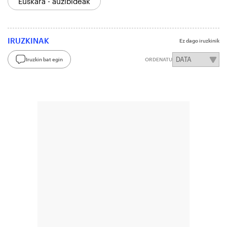
Euskara - auzibideak
IRUZKINAK
Ez dago iruzkinik
Iruzkin bat egin
ORDENATU