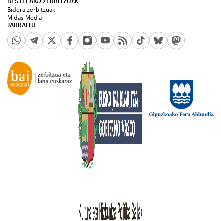
BESTELAKO ZERBITZUAK
Bidera zerbitzuak
Midas Media
JARRAITU