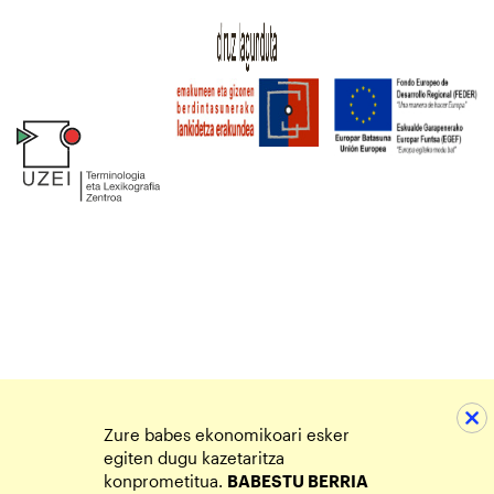
Zure babes ekonomikoari esker
egiten dugu kazetaritza
konprometitua.
BABESTU BERRIA