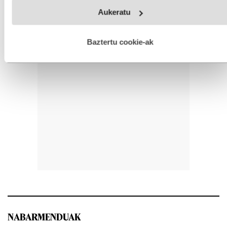
Webgune honek cookie propioak eta hirugarrenen cookie-
Aukeratu
fitxategiak erabiltzen ditu. Zure esperientzia eta zerbitzuak
hobetzeko asmoz, cookie teknologiaz baliatzen gara. Ohar
hau onartuz gero, teknologia hori erabiltzeko baimen
esplizitua ematen diguzu.
Gehiago irakurri
Baztertu cookie-ak
NABARMENDUAK