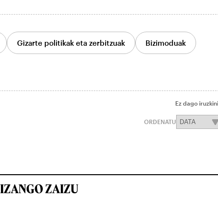
Gizarte politikak eta zerbitzuak
Bizimoduak
Ez dago iruzkin
ORDENATU
IZANGO ZAIZU