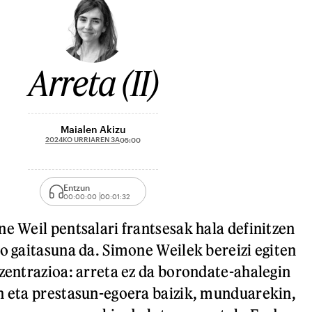
Arreta (II)
Maialen Akizu
2024KO URRIAREN 3A
05:00
Entzun
00:00:00
00:01:32
ne Weil pentsalari frantsesak hala definitzen
ko gaitasuna da. Simone Weilek bereizi egiten
tzentrazioa: arreta ez da borondate-ahalegin
n eta prestasun-egoera baizik, munduarekin,