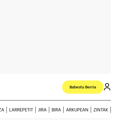
Babestu Berria
ZA
LARREPETIT
JIRA
BIRA
ARKUPEAN
ZINTAK