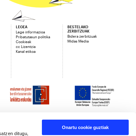
LEGEA
BESTELAKO
ZERBITZUAK
Lege informazioa
Bidera zerbitzuak
Pribatutasun politika
Midas Media
Cookieak
cc Lizentzia
Kanal etikoa
Onartu cookie guztiak
satzen ditugu,