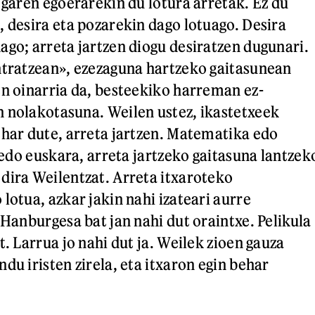
 garen egoerarekin du lotura arretak. Ez du
, desira eta pozarekin dago lotuago. Desira
ago; arreta jartzen diogu desiratzen dugunari.
ntratzean», ezezaguna hartzeko gaitasunean
en oinarria da, besteekiko harreman ez-
 nolakotasuna. Weilen ustez, ikastetxeek
ehar dute, arreta jartzen. Matematika edo
a edo euskara, arreta jartzeko gaitasuna lantzek
dira Weilentzat. Arreta itxaroteko
lotua, azkar jakin nahi izateari aurre
 Hanburgesa bat jan nahi dut oraintxe. Pelikula
t. Larrua jo nahi dut ja. Weilek zioen gauza
du iristen zirela, eta itxaron egin behar