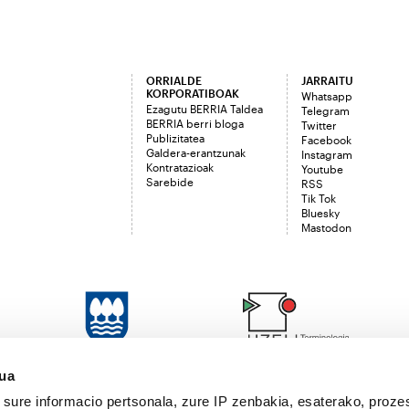
ORRIALDE
JARRAITU
KORPORATIBOAK
Whatsapp
Ezagutu BERRIA Taldea
Telegram
BERRIA berri bloga
Twitter
Publizitatea
Facebook
Galdera-erantzunak
Instagram
Kontratazioak
Youtube
Sarebide
RSS
Tik Tok
Bluesky
Mastodon
sua
sure informacio pertsonala, zure IP zenbakia, esaterako, proze