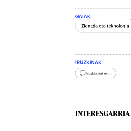
GAIAK
Zientzia eta teknologia
IRUZKINAK
Iruzkin bat egin
INTERESGARRIA 