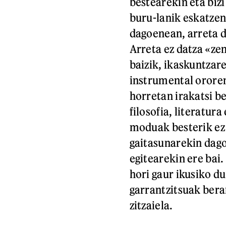
bestearekin eta bizi
buru-lanik eskatzen
dagoenean, arreta d
Arreta ez datza «ze
baizik, ikaskuntzar
instrumental ororen
horretan irakatsi b
filosofia, literatur
moduak besterik ez 
gaitasunarekin dago 
egitearekin ere bai.
hori gaur ikusiko du
garrantzitsuak beran
zitzaiela.