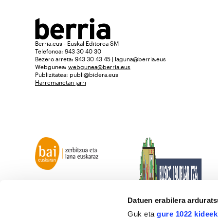
Berria.eus - Euskal Editorea SM
Telefonoa: 943 30 40 30
Bezero arreta: 943 30 43 45 | laguna@berria.eus
Webgunea:
webgunea@berria.eus
Publizitatea:
publi@bidera.eus
Harremanetan jarri
Datuen erabilera ardurat
Guk eta
gure 1022 kideek