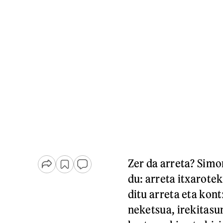
Zer da arreta? Simo
du: arreta itxarote
ditu arreta eta kon
neketsua, irekitasu