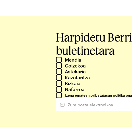
Harpidetu Berr
buletinetara
Mendia
Goizekoa
Astekaria
Kazetaritza
Bizkaia
Nafarroa
Izena ematean
pribatutasun politika
ona