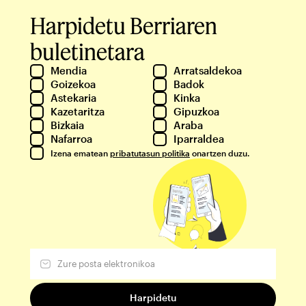
Harpidetu Berriaren
buletinetara
Mendia
Arratsaldekoa
Goizekoa
Badok
Astekaria
Kinka
Kazetaritza
Gipuzkoa
Bizkaia
Araba
Nafarroa
Iparraldea
Izena ematean
pribatutasun politika
onartzen duzu.