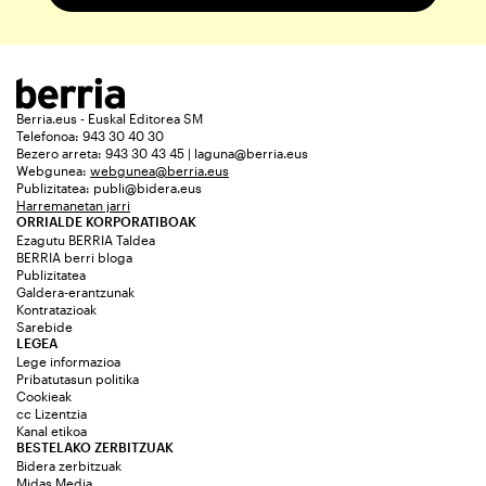
Berria.eus - Euskal Editorea SM
Telefonoa: 943 30 40 30
Bezero arreta: 943 30 43 45 | laguna@berria.eus
Webgunea:
webgunea@berria.eus
Publizitatea:
publi@bidera.eus
Harremanetan jarri
ORRIALDE KORPORATIBOAK
Ezagutu BERRIA Taldea
BERRIA berri bloga
Publizitatea
Galdera-erantzunak
Kontratazioak
Sarebide
LEGEA
Lege informazioa
Pribatutasun politika
Cookieak
cc Lizentzia
Kanal etikoa
BESTELAKO ZERBITZUAK
Bidera zerbitzuak
Midas Media