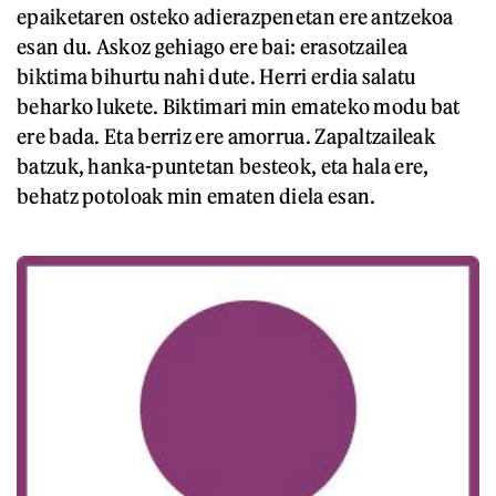
epaiketaren osteko adierazpenetan ere antzekoa
esan du. Askoz gehiago ere bai: erasotzailea
biktima bihurtu nahi dute. Herri erdia salatu
beharko lukete. Biktimari min emateko modu bat
ere bada. Eta berriz ere amorrua. Zapaltzaileak
batzuk, hanka-puntetan besteok, eta hala ere,
behatz potoloak min ematen diela esan.