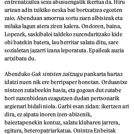
entrenatzailea sexu abusuengatik ikertua da. Hiru
urtean adin txikiko neska bat bortxatzea egozten
zaio. Abenduan amorrua sortu zuen albisteak eta
milaka lagun atera ziren kalera. Ondoren, baina,
Lopezek, saskibaloi taldeko zuzendaritzako kide
ohi batekin batera, lau herritar salatu ditu, sare
sozialetan jazarri izana leporatuta. Epaileak auzia
artxibatu du.
Abenduko
Guk sinisten zaitzugu
pankarta hartaz
idatzi nuen nik ere berripaper honetan. Orduantxe
nintzen zutabeekin hasia, eta gogoan dut zutabe
hori zuzenbidean ezagutzen dudan pertsonarik
argienari bidali niola. Garbi esan zidan: ikertzen ari
dira, ez aipatu inoren izen-abizenik,
baieztapenekin kontuz, salatu klubaren jarrera,
egitura, heteropatriarkatua. Onintza Enbeitak