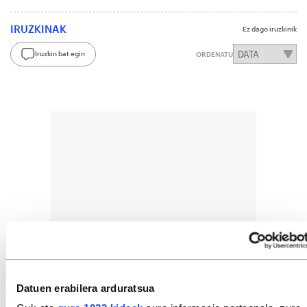
IRUZKINAK
Ez dago iruzkinik
Iruzkin bat egin
ORDENATU
Datuen erabilera arduratsua