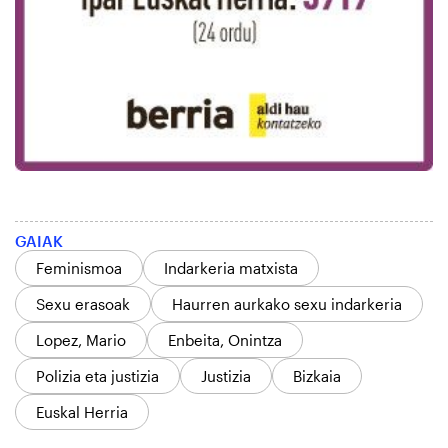
GAIAK
Feminismoa
Indarkeria matxista
Sexu erasoak
Haurren aurkako sexu indarkeria
Lopez, Mario
Enbeita, Onintza
Polizia eta justizia
Justizia
Bizkaia
Euskal Herria