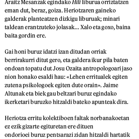
Araitz Mesanzak egindako
Hili
liburua orriztatzen
eman dut, beraz, goiza. Heriotzaren gaineko
galderak planteatzen dizkigu liburuak; minari
taldean erantzuteko jolasak… Xalo eta goxo, baina
baita gordin ere.
Gai honi buruz idatzi izan ditudan orriak
berrirakurri ditut gero, eta galdera ikur pila baten
ondoan topatu dut Josu Ozaita antropologoari jaso
nion honako esaldi hau: «Lehen erritualek egiten
zutena psikologoek egiten dute orain». Jaime
Altunak eta biek gau beltzari buruz egindako
ikerketari buruzko hitzaldi bateko apunteak dira.
Heriotza erritu kolektiboen faltak norbanakoetan
ez ezik gizarte egituretan ere dituen
ondorioei buruz pentsarazi zidan hitzaldi hartatik