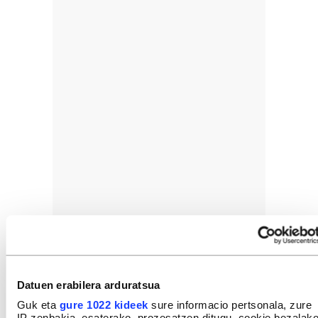
Datuen erabilera arduratsua
Guk eta
gure 1022 kideek
sure informacio pertsonala, zure
IP zenbakia, esaterako, prozesatzen ditugu, cookie bezalak