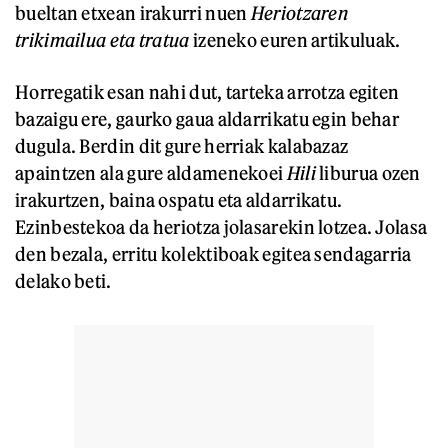
bueltan etxean irakurri nuen
Heriotzaren
trikimailua eta tratua
izeneko euren artikuluak.
Horregatik esan nahi dut, tarteka arrotza egiten
bazaigu ere, gaurko gaua aldarrikatu egin behar
dugula. Berdin dit gure herriak kalabazaz
apaintzen ala gure aldamenekoei
Hili
liburua ozen
irakurtzen, baina ospatu eta aldarrikatu.
Ezinbestekoa da heriotza jolasarekin lotzea. Jolasa
den bezala, erritu kolektiboak egitea sendagarria
delako beti.