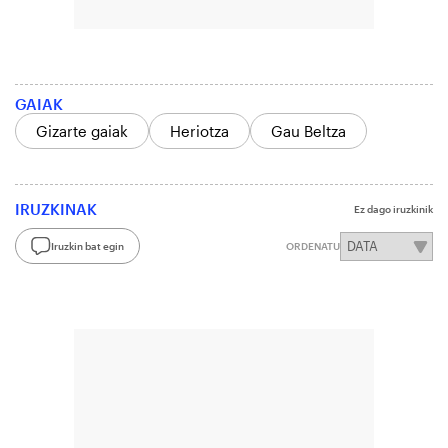
GAIAK
Gizarte gaiak
Heriotza
Gau Beltza
IRUZKINAK
Ez dago iruzkinik
Iruzkin bat egin
ORDENATU