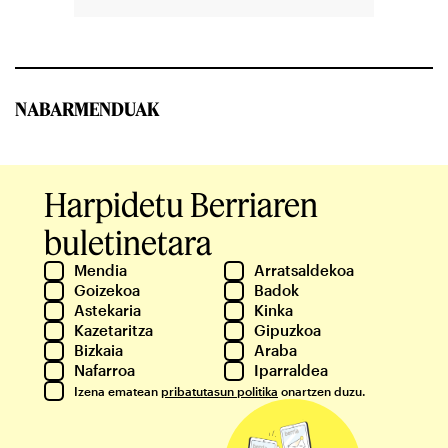
NABARMENDUAK
Harpidetu Berriaren
buletinetara
Mendia
Arratsaldekoa
Goizekoa
Badok
Astekaria
Kinka
Kazetaritza
Gipuzkoa
Bizkaia
Araba
Nafarroa
Iparraldea
Izena ematean
pribatutasun politika
onartzen duzu.