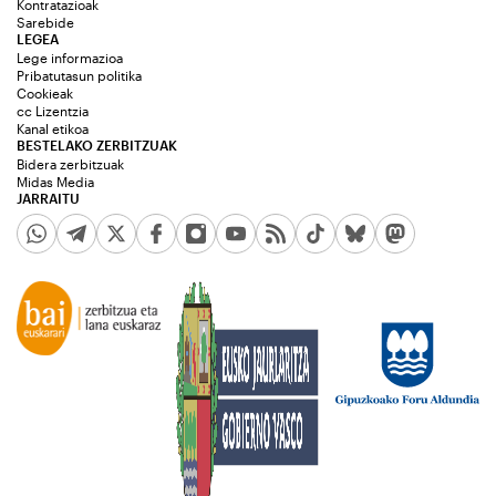
Kontratazioak
Sarebide
LEGEA
Lege informazioa
Pribatutasun politika
Cookieak
cc Lizentzia
Kanal etikoa
BESTELAKO ZERBITZUAK
Bidera zerbitzuak
Midas Media
JARRAITU