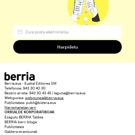
Berria.eus - Euskal Editorea SM
Telefonoa: 943 30 40 30
Bezero arreta: 943 30 43 45 | laguna@berria.eus
Webgunea:
webgunea@berria.eus
Publizitatea:
publi@bidera.eus
Harremanetan jarri
ORRIALDE KORPORATIBOAK
Ezagutu BERRIA Taldea
BERRIA berri bloga
Publizitatea
Galdera-erantzunak