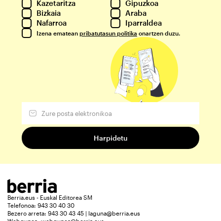
Kazetaritza
Gipuzkoa
Bizkaia
Araba
Nafarroa
Iparraldea
Izena ematean
pribatutasun politika
onartzen duzu.
Berria.eus - Euskal Editorea SM
Telefonoa: 943 30 40 30
Bezero arreta: 943 30 43 45 | laguna@berria.eus