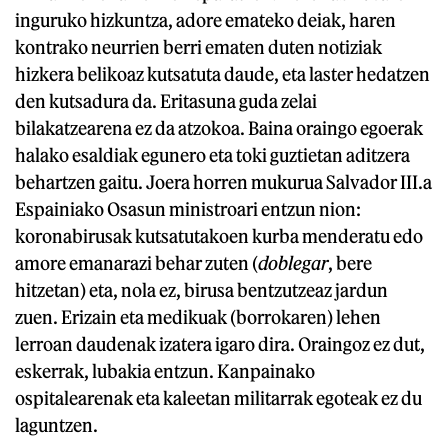
inguruko hizkuntza, adore emateko deiak, haren
kontrako neurrien berri ematen duten notiziak
hizkera belikoaz kutsatuta daude, eta laster hedatzen
den kutsadura da. Eritasuna guda zelai
bilakatzearena ez da atzokoa. Baina oraingo egoerak
halako esaldiak egunero eta toki guztietan aditzera
behartzen gaitu. Joera horren mukurua Salvador III.a
Espainiako Osasun ministroari entzun nion:
koronabirusak kutsatutakoen kurba menderatu edo
amore emanarazi behar zuten (
doblegar
, bere
hitzetan) eta, nola ez, birusa bentzutzeaz jardun
zuen. Erizain eta medikuak (borrokaren) lehen
lerroan daudenak izatera igaro dira. Oraingoz ez dut,
eskerrak, lubakia entzun. Kanpainako
ospitalearenak eta kaleetan militarrak egoteak ez du
laguntzen.