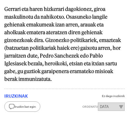
Gerrari eta haren hizkerari dagokionez, giroa
maskulinotu da nahikotxo. Osasuneko langile
gehienak emakumeak izan arren, arauak eta
aholkuak ematera ateratzen diren gehienak
gizonezkoak dira. Gizonezko politikariek, emazteak
(batzuetan politikariak haiek ere) gaixotu arren, hor
jarraitzen dute, Pedro Sanchezek edo Pablo
Iglesiasek bezala, heroikoki, etsian eta itxian sartu
gabe, gu guztiok garaipenera eramateko misioak
berak immunizatuta.
IRUZKINAK
Ez dago iruzkinik
Iruzkin bat egin
ORDENATU