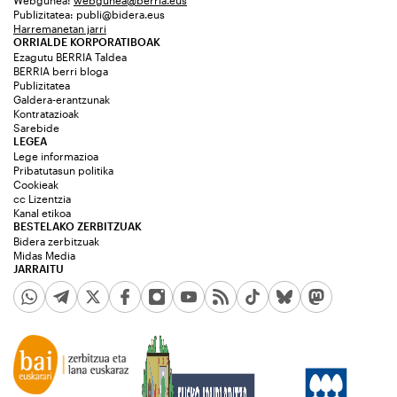
Webgunea:
webgunea@berria.eus
Publizitatea:
publi@bidera.eus
Harremanetan jarri
ORRIALDE KORPORATIBOAK
Ezagutu BERRIA Taldea
BERRIA berri bloga
Publizitatea
Galdera-erantzunak
Kontratazioak
Sarebide
LEGEA
Lege informazioa
Pribatutasun politika
Cookieak
cc Lizentzia
Kanal etikoa
BESTELAKO ZERBITZUAK
Bidera zerbitzuak
Midas Media
JARRAITU