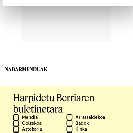
NABARMENDUAK
Harpidetu Berriaren
buletinetara
Mendia
Arratsaldekoa
Goizekoa
Badok
Astekaria
Kinka