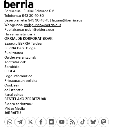
Berria.eus - Euskal Editorea SM
Telefonoa: 943 30 40 30
Bezero arreta: 943 30 43 45 | laguna@berria.eus
Webgunea:
webgunea@berria.eus
Publizitatea:
publi@bidera.eus
Harremanetan jarri
ORRIALDE KORPORATIBOAK
Ezagutu BERRIA Taldea
BERRIA berri bloga
Publizitatea
Galdera-erantzunak
Kontratazioak
Sarebide
LEGEA
Lege informazioa
Pribatutasun politika
Cookieak
cc Lizentzia
Kanal etikoa
BESTELAKO ZERBITZUAK
Bidera zerbitzuak
Midas Media
JARRAITU