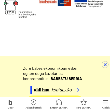
Zure babes ekonomikoari esker
egiten dugu kazetaritza
konprometitua.
BABESTU BERRIA
Egin zure ekarpena
Gaur
Azken berriak
Entzun BERRIA
Nire BERRIA
Atalak