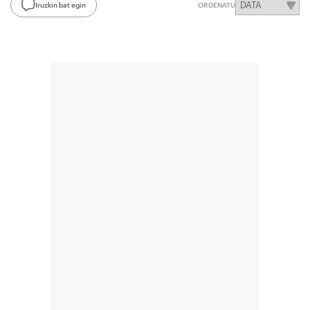
Iruzkin bat egin
ORDENATU