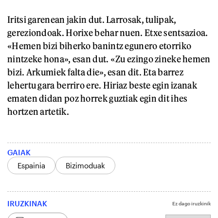
Iritsi garenean jakin dut. Larrosak, tulipak,
gereziondoak. Horixe behar nuen. Etxe sentsazioa.
«Hemen bizi biherko banintz egunero etorriko
nintzeke hona», esan dut. «Zu ezingo zineke hemen
bizi. Arkumiek falta die», esan dit. Eta barrez
lehertu gara berriro ere. Hiriaz beste egin izanak
ematen didan poz horrek guztiak egin dit ihes
hortzen artetik.
GAIAK
Espainia
Bizimoduak
IRUZKINAK
Ez dago iruzkinik