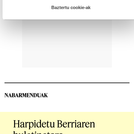
hau onartuz gero, teknologia hori erabiltzeko baimen
esplizitua ematen diguzu.
Gehiago irakurri
Baztertu cookie-ak
NABARMENDUAK
Harpidetu Berriaren