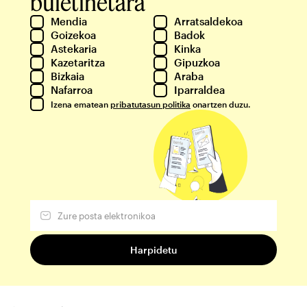
buletinetara
Mendia
Arratsaldekoa
Goizekoa
Badok
Astekaria
Kinka
Kazetaritza
Gipuzkoa
Bizkaia
Araba
Nafarroa
Iparraldea
Izena ematean
pribatutasun politika
onartzen duzu.