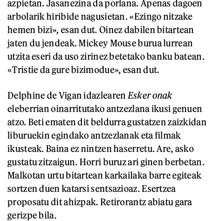
azpietan. Jasanezina da porlana. Apenas dagoen
arbolarik hiribide nagusietan. «Ezingo nitzake
hemen bizi», esan dut. Oinez dabilen bitartean
jaten du jendeak. Mickey Mouse burua lurrean
utzita eseri da uso zirinez betetako banku batean.
«Tristie da gure bizimodue», esan dut.
Delphine de Vigan idazlearen
Esker onak
eleberrian oinarritutako antzezlana ikusi genuen
atzo. Beti ematen dit beldurra gustatzen zaizkidan
liburuekin egindako antzezlanak eta filmak
ikusteak. Baina ez nintzen haserretu. Are, asko
gustatu zitzaigun. Horri buruz ari ginen berbetan.
Malkotan urtu bitartean karkailaka barre egiteak
sortzen duen katarsi sentsazioaz. Esertzea
proposatu dit ahizpak. Retirorantz abiatu gara
gerizpe bila.