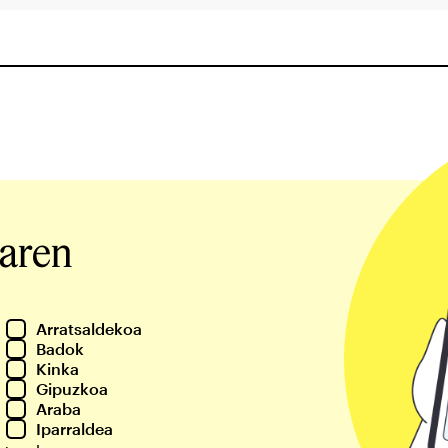
iaren
Arratsaldekoa
Badok
Kinka
Gipuzkoa
Araba
Iparraldea