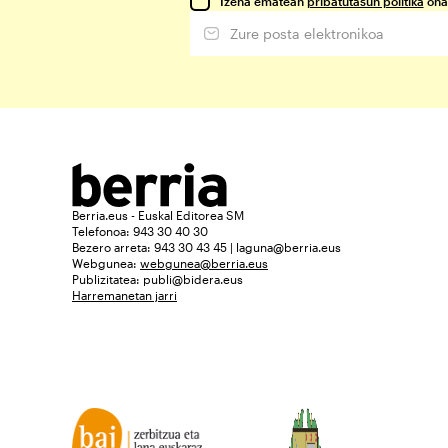
Izena ematean
pribatutasun politika
ona
Berria.eus - Euskal Editorea SM
Telefonoa: 943 30 40 30
Bezero arreta: 943 30 43 45 | laguna@berria.eus
Webgunea:
webgunea@berria.eus
Publizitatea:
publi@bidera.eus
Harremanetan jarri