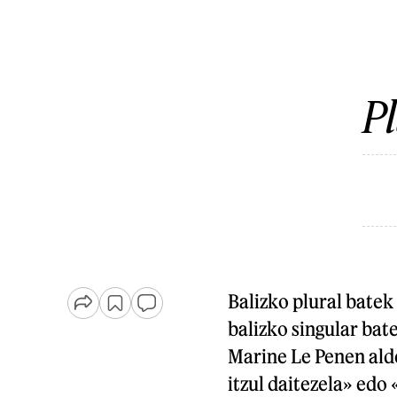
Pl
Balizko plural bate
balizko singular ba
Marine Le Penen ald
itzul daitezela» edo 