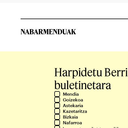
NABARMENDUAK
Harpidetu Berr
buletinetara
Mendia
Goizekoa
Astekaria
Kazetaritza
Bizkaia
Nafarroa