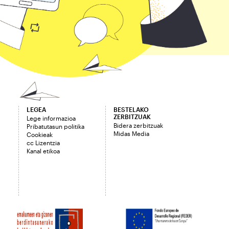
LEGEA
BESTELAKO
ZERBITZUAK
Lege informazioa
Bidera zerbitzuak
Pribatutasun politika
Midas Media
Cookieak
cc Lizentzia
Kanal etikoa