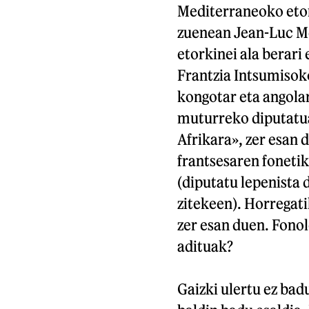
Mediterraneoko etor
zuenean Jean-Luc M
etorkinei ala berari 
Frantzia Intsumisoko
kongotar eta angolar
muturreko diputatuak
Afrikara», zer esan 
frantsesaren fonetik
(diputatu lepenista
zitekeen). Horregatik
zer esan duen. Fono
adituak?
Gaizki ulertu ez bad