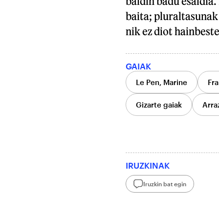
baldin badu esaldia. 
baita; pluraltasunak 
nik ez diot hainbest
GAIAK
Le Pen, Marine
Fra
Gizarte gaiak
Arra
IRUZKINAK
Iruzkin bat egin