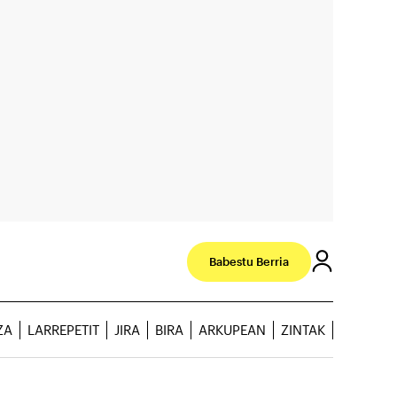
Babestu Berria
ZA
LARREPETIT
JIRA
BIRA
ARKUPEAN
ZINTAK