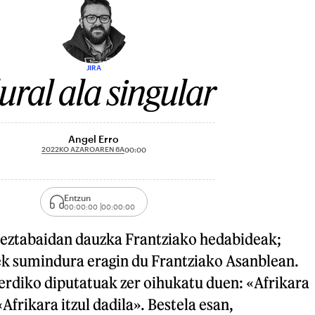
JIRA
ural ala singular
Angel Erro
2022KO AZAROAREN 6A
00:00
Entzun
00:00:00
00:00:00
k eztabaidan dauzka Frantziako hedabideak;
tek sumindura eragin du Frantziako Asanblean.
erdiko diputatuak zer oihukatu duen: «Afrikara
«Afrikara itzul dadila». Bestela esan,