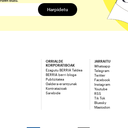
rtzen duzu.
ORRIALDE
JARRAITU
KORPORATIBOAK
Whatsapp
Ezagutu BERRIA Taldea
Telegram
BERRIA berri bloga
Twitter
Publizitatea
Facebook
Galdera-erantzunak
Instagram
Kontratazioak
Youtube
Sarebide
RSS
Tik Tok
Bluesky
Mastodon