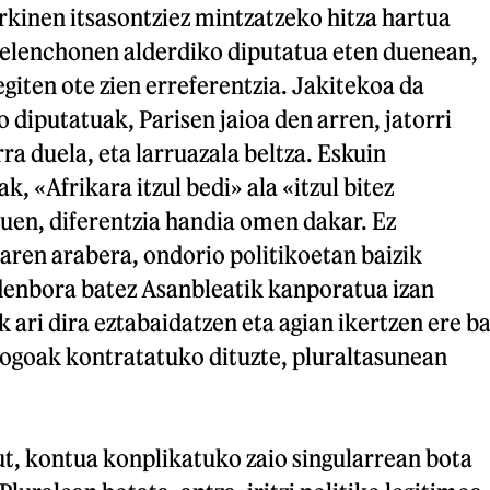
kinen itsasontziez mintzatzeko hitza hartua
elenchonen alderdiko diputatua eten duenean,
egiten ote zien erreferentzia. Jakitekoa da
 diputatuak, Parisen jaioa den arren, jatorri
ra duela, eta larruazala beltza. Eskuin
, «Afrikara itzul bedi» ala «itzul bitez
duen, diferentzia handia omen dakar. Ez
aren arabera, ondorio politikoetan baizik
 denbora batez Asanbleatik kanporatua izan
 ari dira eztabaidatzen eta agian ikertzen ere ba
logoak kontratatuko dituzte, pluraltasunean
ut, kontua konplikatuko zaio singularrean bota