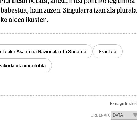
Pluralean botata, antza, iritzi politiko legitimoa
babestua, hain zuzen. Singularra izan ala plurala
eko aldea ikusten.
ntziako Asanblea Nazionala eta Senatua
Frantzia
zakeria eta xenofobia
Ez dago iruzkin
ORDENATU