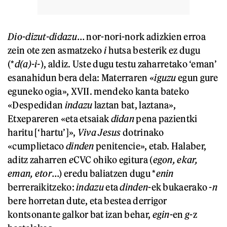
Dio-dizut-didazu
… nor-nori-nork adizkien erroa
zein ote zen asmatzeko
i
hutsa besterik ez dugu
(*
d(a)-i-
), aldiz. Uste dugu testu zaharretako ‘eman’
esanahidun bera dela: Materraren «
iguzu
egun gure
eguneko ogia», XVII. mendeko kanta bateko
«Despedidan
indazu
laztan bat, laztana»,
Etxepareren «eta etsaiak
didan
pena pazientki
haritu [‘hartu’]»,
Viva Jesus
dotrinako
«cumplietaco
dinden
penitencie», etab. Halaber,
aditz zaharren
e
CVC ohiko egitura (
egon, ekar,
eman, etor
…) eredu baliatzen dugu *
enin
berreraikitzeko:
indazu
eta
dinden
-ek bukaerako
-n
bere horretan dute, eta bestea derrigor
kontsonante galkor bat izan behar,
egin
-en
g
-z