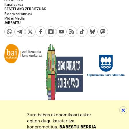
Kanal etikoa
BESTELAKO ZERBITZUAK
Bidera zerbitzuak
Midas Media
JARRAITU
Zure babes ekonomikoari esker
egiten dugu kazetaritza
konprometitua.
BABESTU BERRIA