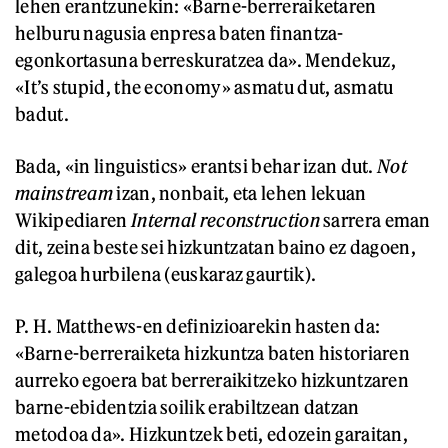
lehen erantzunekin: «Barne-berreraiketaren
helburu nagusia enpresa baten finantza-
egonkortasuna berreskuratzea da». Mendekuz,
«It’s stupid, the economy» asmatu dut, asmatu
badut.
Bada, «in linguistics» erantsi behar izan dut.
Not
mainstream
izan, nonbait, eta lehen lekuan
Wikipediaren
Internal reconstruction
sarrera eman
dit, zeina beste sei hizkuntzatan baino ez dagoen,
galegoa hurbilena (euskaraz gaurtik).
P. H. Matthews-en definizioarekin hasten da:
«Barne-berreraiketa hizkuntza baten historiaren
aurreko egoera bat berreraikitzeko hizkuntzaren
barne-ebidentzia soilik erabiltzean datzan
metodoa da». Hizkuntzek beti, edozein garaitan,