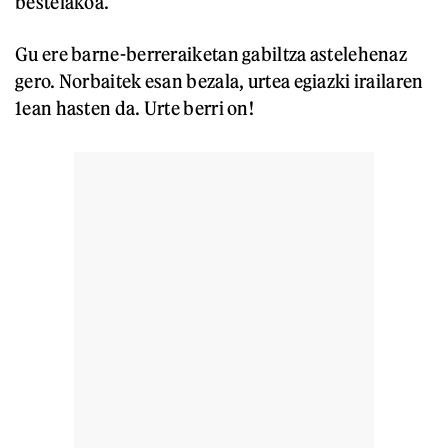
bestelakoa.
Gu ere barne-berreraiketan gabiltza astelehenaz
gero. Norbaitek esan bezala, urtea egiazki irailaren
1ean hasten da. Urte berri on!