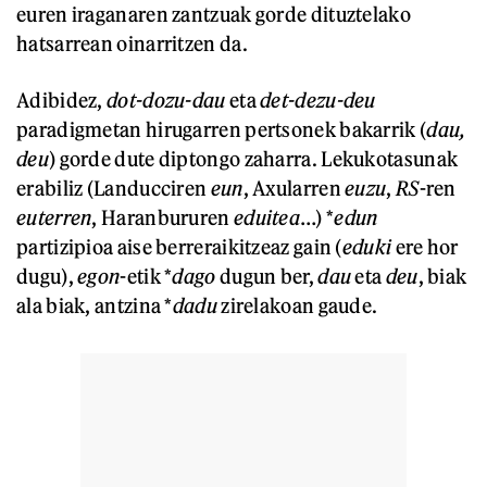
euren iraganaren zantzuak gorde dituztelako
hatsarrean oinarritzen da.
Adibidez,
dot-dozu-dau
eta
det-dezu-deu
paradigmetan hirugarren pertsonek bakarrik (
dau,
deu
) gorde dute diptongo zaharra. Lekukotasunak
erabiliz (Landucciren
eun
, Axularren
euzu
,
RS
-ren
euterren
, Haranbururen
eduitea
…) *
edun
partizipioa aise berreraikitzeaz gain (
eduki
ere hor
dugu),
egon
-etik *
dago
dugun ber,
dau
eta
deu
, biak
ala biak,
antzina *
dadu
zirelakoan gaude.