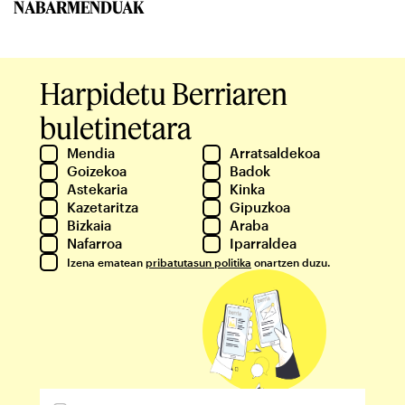
NABARMENDUAK
Harpidetu Berriaren
buletinetara
Mendia
Arratsaldekoa
Goizekoa
Badok
Astekaria
Kinka
Kazetaritza
Gipuzkoa
Bizkaia
Araba
Nafarroa
Iparraldea
Izena ematean
pribatutasun politika
onartzen duzu.