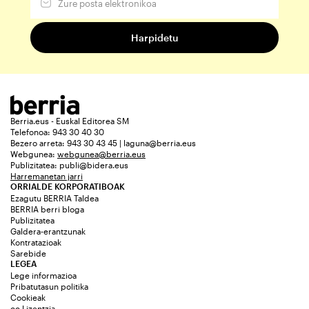
Berria.eus - Euskal Editorea SM
Telefonoa: 943 30 40 30
Bezero arreta: 943 30 43 45 | laguna@berria.eus
Webgunea:
webgunea@berria.eus
Publizitatea:
publi@bidera.eus
Harremanetan jarri
ORRIALDE KORPORATIBOAK
Ezagutu BERRIA Taldea
BERRIA berri bloga
Publizitatea
Galdera-erantzunak
Kontratazioak
Sarebide
LEGEA
Lege informazioa
Pribatutasun politika
Cookieak
cc Lizentzia