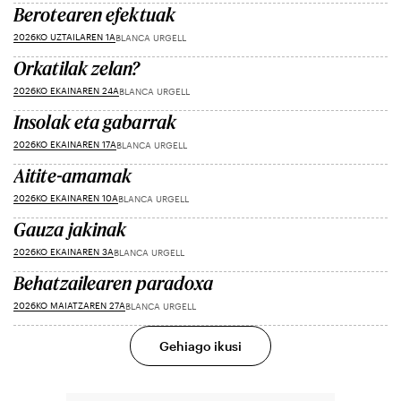
Berotearen efektuak
2026KO UZTAILAREN 1A
BLANCA URGELL
Orkatilak zelan?
2026KO EKAINAREN 24A
BLANCA URGELL
Insolak eta gabarrak
2026KO EKAINAREN 17A
BLANCA URGELL
Aitite-amamak
2026KO EKAINAREN 10A
BLANCA URGELL
Gauza jakinak
2026KO EKAINAREN 3A
BLANCA URGELL
Behatzailearen paradoxa
2026KO MAIATZAREN 27A
BLANCA URGELL
Gehiago ikusi