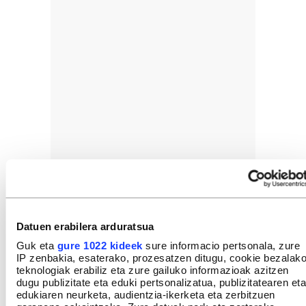
Datuen erabilera arduratsua
Guk eta
gure 1022 kideek
sure informacio pertsonala, zure
IP zenbakia, esaterako, prozesatzen ditugu, cookie bezalak
teknologiak erabiliz eta zure gailuko informazioak azitzen
dugu publizitate eta eduki pertsonalizatua, publizitatearen eta
edukiaren neurketa, audientzia-ikerketa eta zerbitzuen