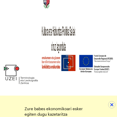
Zure babes ekonomikoari esker
egiten dugu kazetaritza