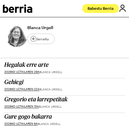
Babestu Berria
Blanca Urgell
Jarraitu
Hegalak erre arte
2026KO UZTAILAREN 29A
BLANCA URGELL
Gehiegi
2026KO UZTAILAREN 22A
BLANCA URGELL
Gregorio eta larrepetitak
2026KO UZTAILAREN 15A
BLANCA URGELL
Gure gogo bakarra
2026KO UZTAILAREN 8A
BLANCA URGELL