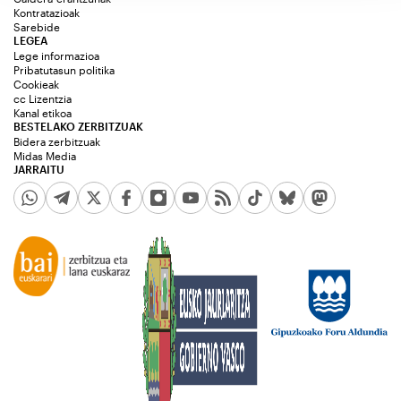
Kontratazioak
Sarebide
LEGEA
Lege informazioa
Pribatutasun politika
Cookieak
cc Lizentzia
Kanal etikoa
BESTELAKO ZERBITZUAK
Bidera zerbitzuak
Midas Media
JARRAITU