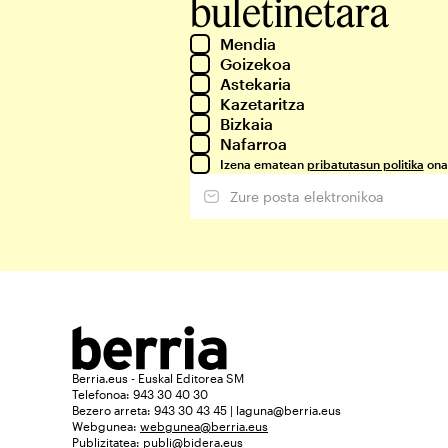
buletinetara
Mendia
Goizekoa
Astekaria
Kazetaritza
Bizkaia
Nafarroa
Izena ematean
pribatutasun politika
ona
Berria.eus - Euskal Editorea SM
Telefonoa: 943 30 40 30
Bezero arreta: 943 30 43 45 | laguna@berria.eus
Webgunea:
webgunea@berria.eus
Publizitatea:
publi@bidera.eus