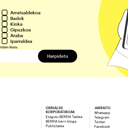
Arratsaldekoa
Badok
Kinka
Gipuzkoa
Araba
Iparraldea
rtzen duzu.
ORRIALDE
JARRAITU
KORPORATIBOAK
Whatsapp
Ezagutu BERRIA Taldea
Telegram
BERRIA berri bloga
Twitter
Publizitatea
Facebook