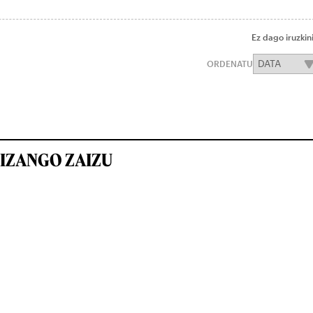
Ez dago iruzkin
ORDENATU
IZANGO ZAIZU