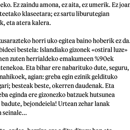
teko. Ez zaindu amona, ez aita, ez umerik. Ez joa
ateetako klaseetara; ez sartu liburutegian
ik, eta atera kalera.
sarazteko horri uko egitea baino hoberik ez da
ideei bestela: Islandiako gizonek «ostiral luze»
men zuten herrialdeko emakumeen %90ek
utenekoa. Eta bihar ere nabarituko dute, seguru,
nahikoek, agian: greba egin ezinik geldituko
ari; besteak beste, okerren daudenak. Eta
ba eginda ere gizonezko batzuek hutsunea
 badute, bejondeiela! Urtean zehar lanak
 seinale...