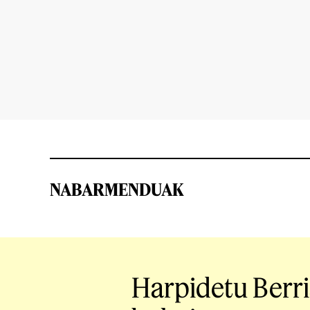
NABARMENDUAK
Harpidetu Berr