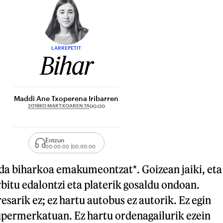
LARREPETIT
Bihar
Maddi Ane Txoperena Iribarren
2018KO MARTXOAREN 7A
00:00
Entzun
00:00:00
00:00:00
 da biharkoa emakumeontzat*. Goizean jaiki, eta
rbitu edalontzi eta platerik gosaldu ondoan.
esarik ez; ez hartu autobus ez autorik. Ez egin
upermerkatuan. Ez hartu ordenagailurik ezein