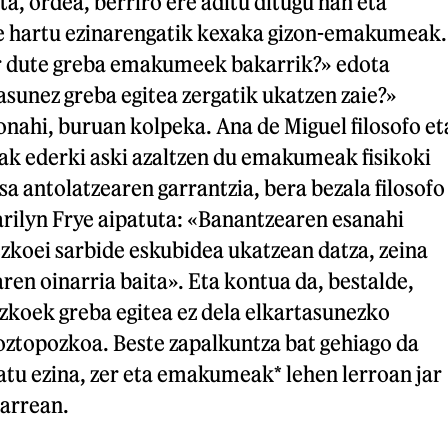
ta, ordea, berriro ere aditu ditugu han eta
e hartu ezinarengatik kexaka gizon-emakumeak.
r dute greba emakumeek bakarrik?» edota
sunez greba egitea zergatik ukatzen zaie?»
nahi, buruan kolpeka. Ana de Miguel filosofo et
ak ederki aski azaltzen du emakumeak fisikoki
a antolatzearen garrantzia, bera bezala filosofo
arilyn Frye aipatuta: «Banantzearen esanahi
zkoei sarbide eskubidea ukatzean datza, zeina
n oinarria baita». Eta kontua da, bestalde,
zkoek greba egitea ez dela elkartasunezko
 oztopozkoa. Beste zapalkuntza bat gehiago da
atu ezina, zer eta emakumeak* lehen lerroan jar
arrean.