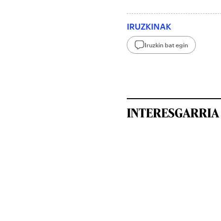
IRUZKINAK
Iruzkin bat egin
INTERESGARRIA 