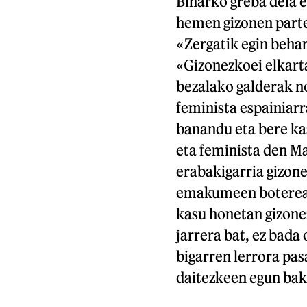
Biharko greba dela e
hemen gizonen part
«Zergatik egin beha
«Gizonezkoei elkarta
bezalako galderak no
feminista espainiarr
banandu eta bere kas
eta feminista den M
erabakigarria gizone
emakumeen botereare
kasu honetan gizone
jarrera bat, ez bada
bigarren lerrora pas
daitezkeen egun bak