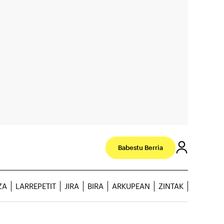
Babestu Berria
ZA
LARREPETIT
JIRA
BIRA
ARKUPEAN
ZINTAK