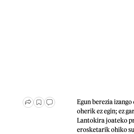
Egun berezia izango
oherik ez egin; ez ga
Lantokira joateko pr
erosketarik ohiko s