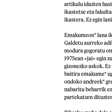
artikulu idazten has
ikastetxe eta fakult
ikastera. Ez egin lan
Emakumeon* lana iku
Galdetu aurreko adib
modura gogoratu o
1975ean «jai» egin z
gizonezko askok. Ez 
baitira emakume* ug
ondoko andreek* gre
nabaritu beharrik ez
partekatzen dituzten