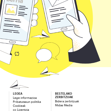
LEGEA
BESTELAKO
ZERBITZUAK
Lege informazioa
Bidera zerbitzuak
Pribatutasun politika
Midas Media
Cookieak
cc Lizentzia