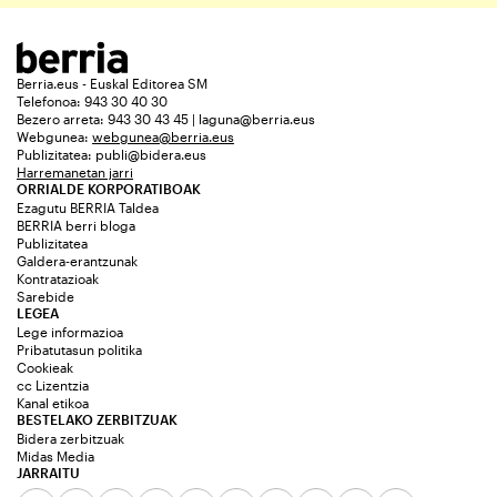
Berria.eus - Euskal Editorea SM
Telefonoa: 943 30 40 30
Bezero arreta: 943 30 43 45 | laguna@berria.eus
Webgunea:
webgunea@berria.eus
Publizitatea:
publi@bidera.eus
Harremanetan jarri
ORRIALDE KORPORATIBOAK
Ezagutu BERRIA Taldea
BERRIA berri bloga
Publizitatea
Galdera-erantzunak
Kontratazioak
Sarebide
LEGEA
Lege informazioa
Pribatutasun politika
Cookieak
cc Lizentzia
Kanal etikoa
BESTELAKO ZERBITZUAK
Bidera zerbitzuak
Midas Media
JARRAITU