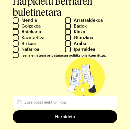
Harpidetu Berriaren
buletinetara
Mendia
Arratsaldekoa
Goizekoa
Badok
Astekaria
Kinka
Kazetaritza
Gipuzkoa
Bizkaia
Araba
Nafarroa
Iparraldea
Izena ematean
pribatutasun politika
onartzen duzu.