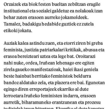
Orzaizek eta biok festen bueltan zebiltzan eragile
instituzional eta sozialei galdetuz ea nolakoak izan
behar zuten erasoen aurreko jokamoldeek.
Tamalez, badakigu hedabide guztiek ez zutela
etikoki jokatu.
Auziak kalea astindu zuen, eta etorri ziren bi greba
feminista, justizia patriarkalari kritikak, abusua eta
erasoa bereizteari uztea eta lege bat. Oroitarazi
nahi nuke, ordea, Iruñean lehenago ere egiten
zirela gaueko manifestazioak, haiei ikasi geniela
beste hainbat herritako feministok beldurra
bandoz aldatuko zela, eta plazera ere bai. Egunotan
egingo diren erreportajeek ekarriko al dute
lerroetara Iruñeko feministen indarra, erasoen
aurretik, biharamuneko erantzunean eta prozesu
judizialak iraun bitartean. Ekarriko al dute kaputxa