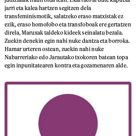
jarri eta kalea hartzen segitzen dela
transfeminismotik, salatzeko eraso matxistak ez
ezik, eraso homofobo eta transfoboak ere gertatzen
direla, Maruxak taldeko kideek seinalatu bezala.
Zuekin denekin egin nahi nuke dantza eta borroka.
Hamar urteren ostean, zuekin nahi nuke
Nabarreriako edo Jarautako txokoren batean topa
egin inpunitatearen kontra eta gozamenaren alde.