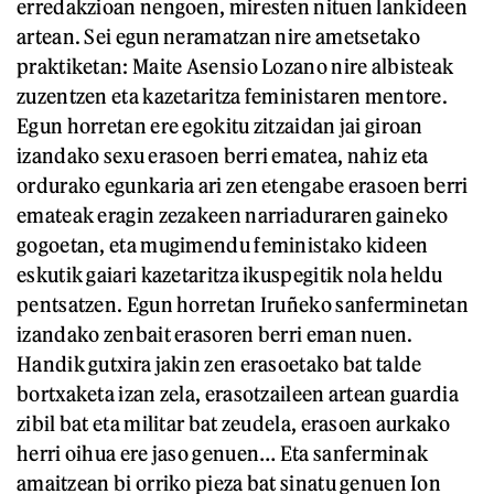
erredakzioan nengoen, miresten nituen lankideen
artean. Sei egun neramatzan nire ametsetako
praktiketan: Maite Asensio Lozano nire albisteak
zuzentzen eta kazetaritza feministaren mentore.
Egun horretan ere egokitu zitzaidan jai giroan
izandako sexu erasoen berri ematea, nahiz eta
ordurako egunkaria ari zen etengabe erasoen berri
emateak eragin zezakeen narriaduraren gaineko
gogoetan, eta mugimendu feministako kideen
eskutik gaiari kazetaritza ikuspegitik nola heldu
pentsatzen. Egun horretan Iruñeko sanferminetan
izandako zenbait erasoren berri eman nuen.
Handik gutxira jakin zen erasoetako bat talde
bortxaketa izan zela, erasotzaileen artean guardia
zibil bat eta militar bat zeudela, erasoen aurkako
herri oihua ere jaso genuen… Eta sanferminak
amaitzean bi orriko pieza bat sinatu genuen Ion