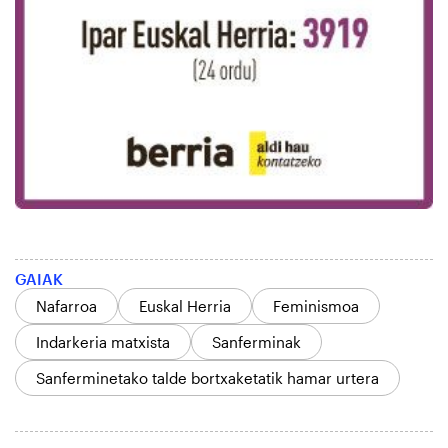
GAIAK
Nafarroa
Euskal Herria
Feminismoa
Indarkeria matxista
Sanferminak
Sanferminetako talde bortxaketatik hamar urtera