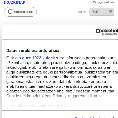
IRUZKINAK
Ez dago iruzkinik
Iruzkin bat egin
ORDENATU
Datuen erabilera arduratsua
Guk eta
gure 1022 kideek
sure informacio pertsonala, zure
IP zenbakia, esaterako, prozesatzen ditugu, cookie bezalak
teknologiak erabiliz eta zure gailuko informazioak azitzen
dugu publizitate eta eduki pertsonalizatua, publizitatearen eta
edukiaren neurketa, audientzia-ikerketa eta zerbitzuen
garapena eskaintzeko. Zure datuak nork eta zertarako
erabiltzen dituen hautatzeko aukera duzu. Zure onespena
aldatzen edo deuseztatzen ahal duzu edozein momentutan,
Cookie deklaraziotik edo Privacy triggerean klikatuz.
If you allow, we would also like to:
Collect information about your geographical location
which can be accurate to within several meters