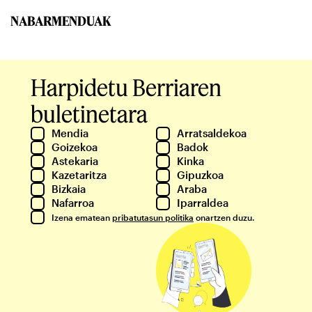
NABARMENDUAK
Harpidetu Berriaren
buletinetara
Mendia
Arratsaldekoa
Goizekoa
Badok
Astekaria
Kinka
Kazetaritza
Gipuzkoa
Bizkaia
Araba
Nafarroa
Iparraldea
Izena ematean
pribatutasun politika
onartzen duzu.