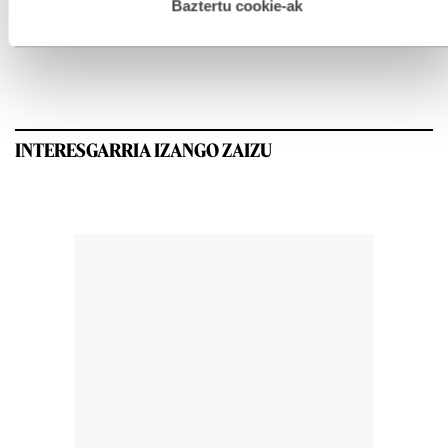
esplizitua ematen diguzu.
Gehiago irakurri
Baztertu cookie-ak
GEHIEN IRAKURRIAK
INTERESGARRIA IZANGO ZAIZU