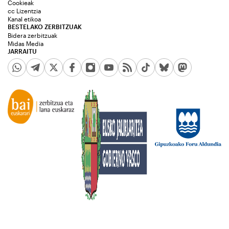
Cookieak
cc Lizentzia
Kanal etikoa
BESTELAKO ZERBITZUAK
Bidera zerbitzuak
Midas Media
JARRAITU