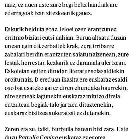
naiz, ez nuen uste zure begi beltz handiak are
ederragoak izan zitezkeenik gauez.
Eskutik helduta goaz, leloei ozen erantzunez,
erritmo biziari eutsi nahian. Burua altxatu duzun
unean egin dit zerbaitek krak, zure irribarre
zabalari berdin erantzuten saiatu naizenean, zure
festak herrestan kezkarik ez daramala ulertzean.
Eskoletan egiten ditudan literatur solasaldiekin
oroitu naiz, D ereduan ikasita ere euskaraz esaldi
oso bat esateko gai ez diren ehundaka haurrekin,
nire semeak lagunekin euskaraz mintzo direla
entzutean begiak-talo jartzen dituztenekin,
euskaraz bizitzea aukeratzat ez dutenekin.
Zeren eta zu, txiki, burbuila batean bizi zara. Uste
duzu
Patrulla Canina
euskaraz ez egotea