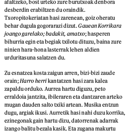
afaltzeko, bost urteko zure burutxoak denbora
desberdin erabiltzen du oraindik.
Txoropitokeriatan hasi zarenean, goiz oheratu
behar dugula gogorarazi dizut.
Gauean Korrikara
joango garelako; badakit, amatxo
; hasperen
bihurria egin eta begiak txilotu dituzu, baina zure
ninien hara-hona lasterrak lehen aldien
urduritasuna salatzen du.
Zu esnatzea kosta zaigun arren, bizi-bizi zaude
orain;
Harro herri
kantatzen hasi zara kalea
zapaldu orduko. Aurrea hartu diguzu, peto
erraldoia jantzita, ibileraren eta dantzaren arteko
mugan dauden salto txiki artean. Musika entzun
dugu, argiak ikusi. Aurretik hasi nahi duzu korrika,
ezinegonak gain hartu dizu, datorrenak adarrak
izango balitu bezala kasik. Eta zugana makurtu