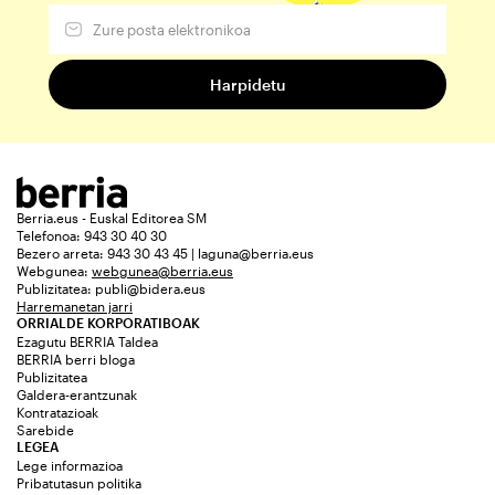
Berria.eus - Euskal Editorea SM
Telefonoa: 943 30 40 30
Bezero arreta: 943 30 43 45 | laguna@berria.eus
Webgunea:
webgunea@berria.eus
Publizitatea:
publi@bidera.eus
Harremanetan jarri
ORRIALDE KORPORATIBOAK
Ezagutu BERRIA Taldea
BERRIA berri bloga
Publizitatea
Galdera-erantzunak
Kontratazioak
Sarebide
LEGEA
Lege informazioa
Pribatutasun politika