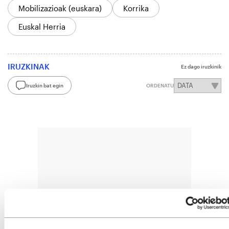
Mobilizazioak (euskara)
Korrika
Euskal Herria
IRUZKINAK
Ez dago iruzkinik
Iruzkin bat egin
ORDENATU