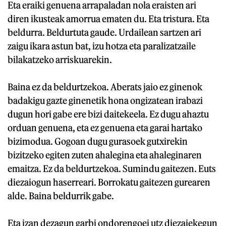
Eta eraiki genuena arrapaladan nola eraisten ari
diren ikusteak amorrua ematen du. Eta tristura. Eta
beldurra. Beldurtuta gaude. Urdailean sartzen ari
zaigu ikara astun bat, izu hotza eta paralizatzaile
bilakatzeko arriskuarekin.
Baina ez da beldurtzekoa. Aberats jaio ez ginenok
badakigu gazte ginenetik hona ongizatean irabazi
dugun hori gabe ere bizi daitekeela. Ez dugu ahaztu
orduan genuena, eta ez genuena eta garai hartako
bizimodua. Gogoan dugu gurasoek gutxirekin
bizitzeko egiten zuten ahalegina eta ahaleginaren
emaitza. Ez da beldurtzekoa. Sumindu gaitezen. Euts
diezaiogun haserreari. Borrokatu gaitezen gurearen
alde. Baina beldurrik gabe.
Eta izan dezagun garbi ondorengoei utz diezaiekegun