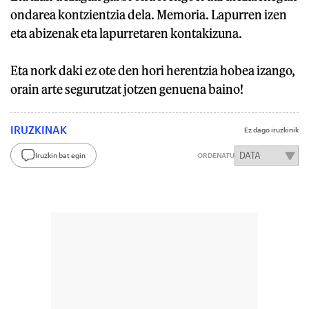
ondarea kontzientzia dela. Memoria. Lapurren izen
eta abizenak eta lapurretaren kontakizuna.
Eta nork daki ez ote den hori herentzia hobea izango,
orain arte segurutzat jotzen genuena baino!
IRUZKINAK
Ez dago iruzkinik
Iruzkin bat egin
ORDENATU