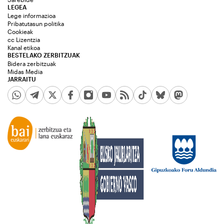
LEGEA
Lege informazioa
Pribatutasun politika
Cookieak
cc Lizentzia
Kanal etikoa
BESTELAKO ZERBITZUAK
Bidera zerbitzuak
Midas Media
JARRAITU