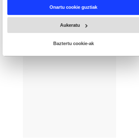
Find out more about how your personal data is processed
Onartu cookie guztiak
and set your preferences in the
details section
.
Webgune honek cookie propioak eta hirugarrenen cookie-
Aukeratu
fitxategiak erabiltzen ditu. Zure esperientzia eta zerbitzuak
hobetzeko asmoz, cookie teknologiaz baliatzen gara. Ohar
hau onartuz gero, teknologia hori erabiltzeko baimen
esplizitua ematen diguzu.
Gehiago irakurri
Baztertu cookie-ak