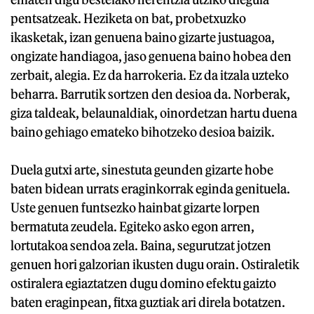
pentsatzeak. Heziketa on bat, probetxuzko
ikasketak, izan genuena baino gizarte justuagoa,
ongizate handiagoa, jaso genuena baino hobea den
zerbait, alegia. Ez da harrokeria. Ez da itzala uzteko
beharra. Barrutik sortzen den desioa da. Norberak,
giza taldeak, belaunaldiak, oinordetzan hartu duena
baino gehiago emateko bihotzeko desioa baizik.
Duela gutxi arte, sinestuta geunden gizarte hobe
baten bidean urrats eraginkorrak eginda genituela.
Uste genuen funtsezko hainbat gizarte lorpen
bermatuta zeudela. Egiteko asko egon arren,
lortutakoa sendoa zela. Baina, segurutzat jotzen
genuen hori galzorian ikusten dugu orain. Ostiraletik
ostiralera egiaztatzen dugu domino efektu gaizto
baten eraginpean, fitxa guztiak ari direla botatzen.