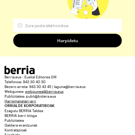
Berria.eus - Euskal Editorea SM
Telefonoa: 943 30 40 30
Bezero arreta: 943 30 43 45 | laguna@berria.eus
Webgunea:
webgunea@berria.eus
Publizitatea:
publi@bidera.eus
Harremanetan jarri
ORRIALDE KORPORATIBOAK
Ezagutu BERRIA Taldea
BERRIA berri bloga
Publizitatea
Galdera-erantzunak
Kontratazioak
Sarebide