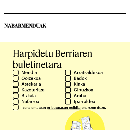
NABARMENDUAK
Harpidetu Berriaren
buletinetara
Mendia
Arratsaldekoa
Goizekoa
Badok
Astekaria
Kinka
Kazetaritza
Gipuzkoa
Bizkaia
Araba
Nafarroa
Iparraldea
Izena ematean
pribatutasun politika
onartzen duzu.