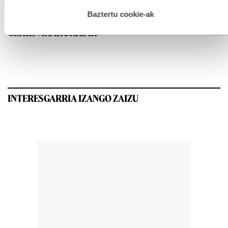
hau onartuz gero, teknologia hori erabiltzeko baimen
esplizitua ematen diguzu.
Gehiago irakurri
Baztertu cookie-ak
GEHIEN IRAKURRIAK
INTERESGARRIA IZANGO ZAIZU