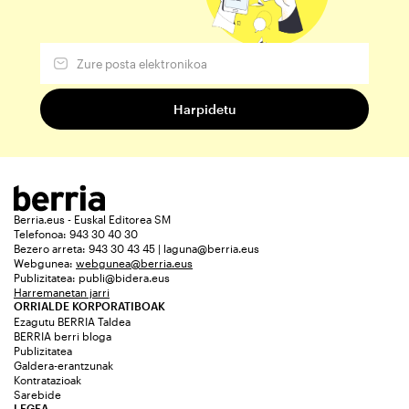
Berria.eus - Euskal Editorea SM
Telefonoa: 943 30 40 30
Bezero arreta: 943 30 43 45 | laguna@berria.eus
Webgunea:
webgunea@berria.eus
Publizitatea:
publi@bidera.eus
Harremanetan jarri
ORRIALDE KORPORATIBOAK
Ezagutu BERRIA Taldea
BERRIA berri bloga
Publizitatea
Galdera-erantzunak
Kontratazioak
Sarebide
LEGEA