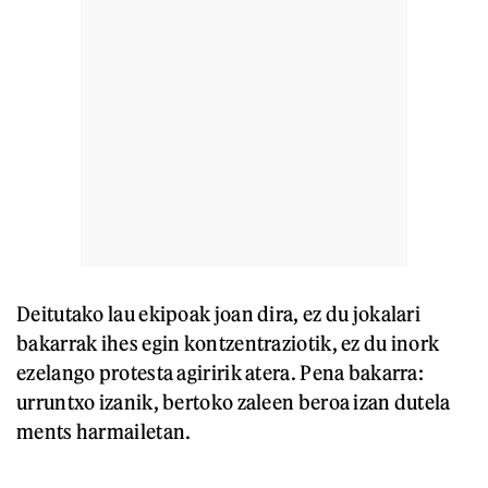
Deitutako lau ekipoak joan dira, ez du jokalari
bakarrak ihes egin kontzentraziotik, ez du inork
ezelango protesta agiririk atera. Pena bakarra:
urruntxo izanik, bertoko zaleen beroa izan dutela
ments harmailetan.