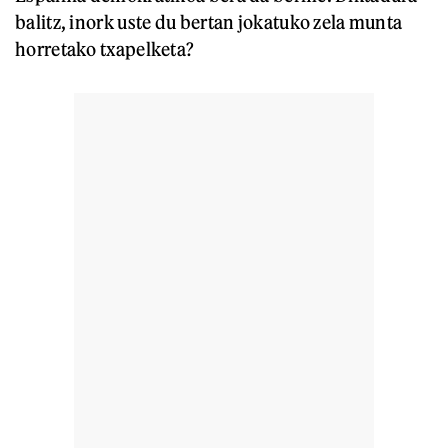
balitz, inork uste du bertan jokatuko zela munta
horretako txapelketa?