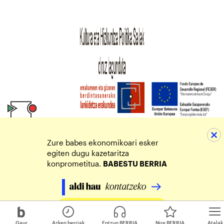
Zure babes ekonomikoari esker
egiten dugu kazetaritza
konprometitua.
BABESTU BERRIA
Egin zure ekarpena
Gaur
Azken berriak
Entzun BERRIA
Nire BERRIA
Atalak