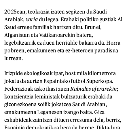
2025ean, teokrazia izaten segitzen du Saudi
Arabiak,
xaria
du legea. Erabaki politiko guztiak Al
Saud errege familiak hartzen ditu. Brunei,
Afganistan eta Vatikanoarekin batera,
legebiltzarrik ez duen herrialde bakarra da. Horra
pobreen, emakumeen eta ez-heteroen paradisua
lurrean.
Irizpide ekologikoak ipar, bost mila kilometrora
jokatu da aurten Espainiako futbol Superkopa.
Federazioak asko ikasi zuen
Rubiales aferarekin
;
kontzientzia feministak bultzaturik erabaki da
gizonezkoena soilik jokatzea Saudi Arabian,
emakumeena Leganesen izango baita. Giza
eskubideak zaintzen dituen erresuma dela, berriz,
Espainia demokratikoa bera da berme. Diktadura