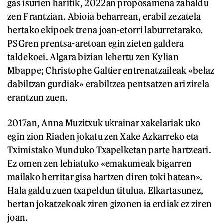
gas isurien haritik, 2022an proposamena zabaldu
zen Frantzian. Abioia beharrean, erabil zezatela
bertako ekipoek trena joan-etorri laburretarako.
PSGren prentsa-aretoan egin zieten galdera
taldekoei. Algara bizian lehertu zen Kylian
Mbappe; Christophe Galtier entrenatzaileak «belaz
dabiltzan gurdiak» erabiltzea pentsatzen ari zirela
erantzun zuen.
2017an, Anna Muzitxuk ukrainar xakelariak uko
egin zion Riaden jokatu zen Xake Azkarreko eta
Tximistako Munduko Txapelketan parte hartzeari.
Ez omen zen lehiatuko «emakumeak bigarren
mailako herritar gisa hartzen diren toki batean».
Hala galdu zuen txapeldun titulua. Elkartasunez,
bertan jokatzekoak ziren gizonen ia erdiak ez ziren
joan.