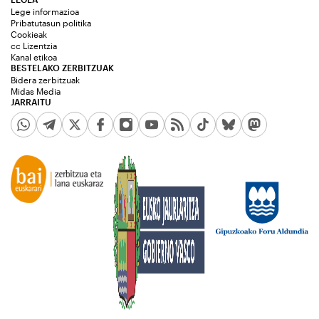
Lege informazioa
Pribatutasun politika
Cookieak
cc Lizentzia
Kanal etikoa
BESTELAKO ZERBITZUAK
Bidera zerbitzuak
Midas Media
JARRAITU