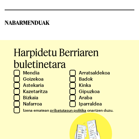
NABARMENDUAK
Harpidetu Berriaren
buletinetara
Mendia
Arratsaldekoa
Goizekoa
Badok
Astekaria
Kinka
Kazetaritza
Gipuzkoa
Bizkaia
Araba
Nafarroa
Iparraldea
Izena ematean
pribatutasun politika
onartzen duzu.