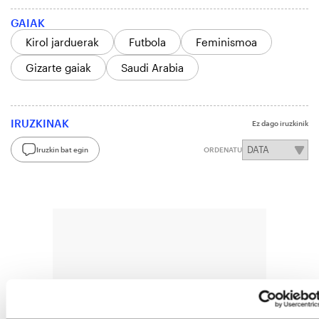
GAIAK
Kirol jarduerak
Futbola
Feminismoa
Gizarte gaiak
Saudi Arabia
IRUZKINAK
Ez dago iruzkinik
Iruzkin bat egin
ORDENATU