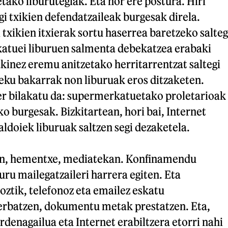
etako liburutegiak. Eta hor ere postura. Hiri
i txikien defendatzaileak burgesak direla.
 txikien itxierak sortu haserrea baretzeko salteg
atuei liburuen salmenta debekatzea erabaki
akinez eremu anitzetako herritarrentzat saltegi
leku bakarrak non liburuak eros ditzaketen.
ter bilakatu da: supermerkatuetako proletarioak
ko burgesak. Bizkitartean, hori bai, Internet
aldoiek liburuak saltzen segi dezaketela.
ean, hementxe, mediatekan. Konfinamendu
ru mailegatzaileri harrera egiten. Eta
ztik, telefonoz eta emailez eskatu
rbatzen, dokumentu metak prestatzen. Eta,
rdenagailua eta Internet erabiltzera etorri nahi