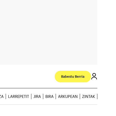
Babestu Berria
ZA
LARREPETIT
JIRA
BIRA
ARKUPEAN
ZINTAK