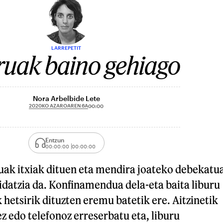
LARREPETIT
ruak baino gehiago
Nora Arbelbide Lete
2020KO AZAROAREN 6A
00:00
Entzun
00:00:00
00:00:00
uak itxiak dituen eta mendira joateko debekatu
idatzia da. Konfinamendua dela-eta baita liburu
 hetsirik dituzten eremu batetik ere. Aitzinetik
ez edo telefonoz erreserbatu eta, liburu