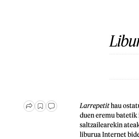
Libu
L
arrepetit
hau ostat
duen eremu batetik 
saltzailearekin ateak
liburua Internet bid