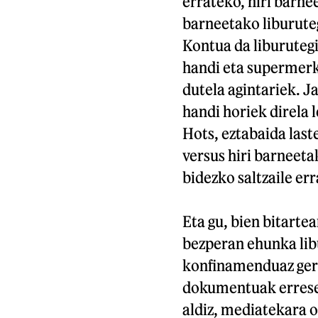
errateko, hiri barne
barneetako liburuteg
Kontua da liburutegi
handi eta supermerk
dutela agintariek. J
handi horiek direla 
Hots, eztabaida las
versus hiri barneeta
bidezko saltzaile err
Eta gu, bien bitart
bezperan ehunka libu
konfinamenduaz gero
dokumentuak errese
aldiz, mediatekara o