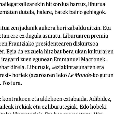
mailegatzailearekin hitzordua hartuz, liburua
ematen dutela, halere, batek baino gehiagok.
itua zen jadanik aukera hori zabaldu aitzin. Eta
etan ere ez dugula asmatu. Liburuaren premia
iren Frantziako presidentearen diskurtsoa
r. Egia da ez zuela hitz bat bera ukan kulturaren
 iragarri zuen egunean Emmanuel Macronek.
ehar direla. Liburuak, «ezjakintasunaren eta
resi» horiek (azaroaren 1eko
Le Monde
-ko gutun
. Postura.
re kontrakoen eta aldekoen eztabaida. Adibidez,
aileak irekiak eta ez liburutegiak. Edo hobeki