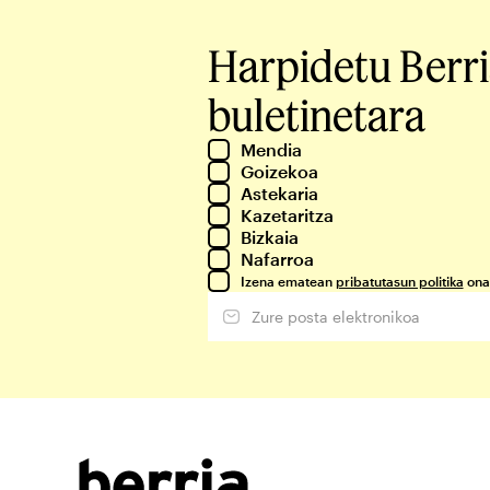
Harpidetu Berr
buletinetara
Mendia
Goizekoa
Astekaria
Kazetaritza
Bizkaia
Nafarroa
Izena ematean
pribatutasun politika
ona