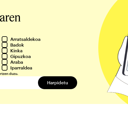
iaren
Arratsaldekoa
Badok
Kinka
Gipuzkoa
Araba
Iparraldea
rtzen duzu.