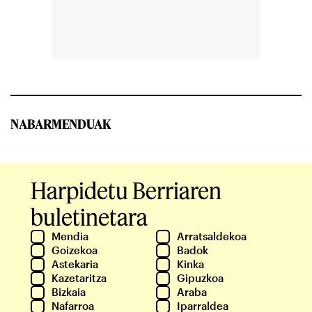
NABARMENDUAK
Harpidetu Berriaren
buletinetara
Mendia
Arratsaldekoa
Goizekoa
Badok
Astekaria
Kinka
Kazetaritza
Gipuzkoa
Bizkaia
Araba
Nafarroa
Iparraldea