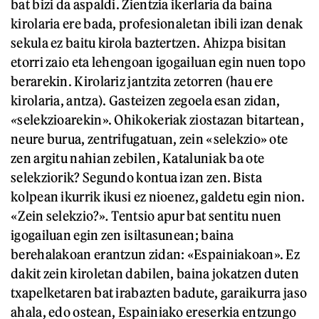
bat bizi da aspaldi. Zientzia ikerlaria da baina
kirolaria ere bada, profesionaletan ibili izan denak
sekula ez baitu kirola baztertzen. Ahizpa bisitan
etorri zaio eta lehengoan igogailuan egin nuen topo
berarekin. Kirolariz jantzita zetorren (hau ere
kirolaria, antza). Gasteizen zegoela esan zidan,
«
selekzioarekin». Ohikokeriak ziostazan bitartean,
neure burua, zentrifugatuan, zein «selekzio» ote
zen argitu nahian zebilen, Kataluniak ba ote
selekziorik? Segundo kontua izan zen. Bista
kolpean ikurrik ikusi ez nioenez, galdetu egin nion.
«Zein selekzio?»
.
Tentsio apur bat sentitu nuen
igogailuan egin zen isiltasunean; baina
berehalakoan erantzun zidan: «Espainiakoan». Ez
dakit zein kiroletan dabilen, baina jokatzen duten
txapelketaren bat irabazten badute, garaikurra jaso
ahala, edo ostean, Espainiako ereserkia entzungo