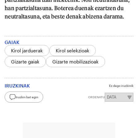
han partzialtasuna. Boterea duenak ezartzen du
neutraltasuna, eta beste denak abizena darama.
GAIAK
Kirol jarduerak
Kirol selekzioak
Gizarte gaiak
Gizarte mobilizazioak
IRUZKINAK
Ez dago iruzkinik
Iruzkin bat egin
ORDENATU