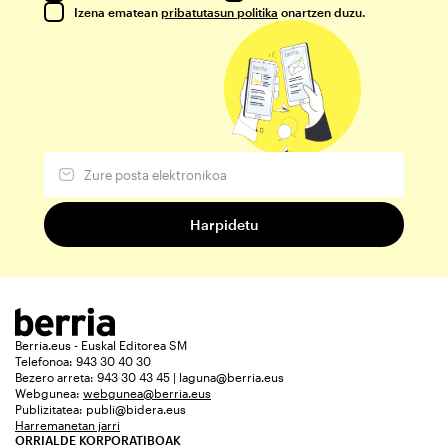
Izena ematean
pribatutasun politika
onartzen duzu.
Berria.eus - Euskal Editorea SM
Telefonoa: 943 30 40 30
Bezero arreta: 943 30 43 45 | laguna@berria.eus
Webgunea:
webgunea@berria.eus
Publizitatea:
publi@bidera.eus
Harremanetan jarri
ORRIALDE KORPORATIBOAK