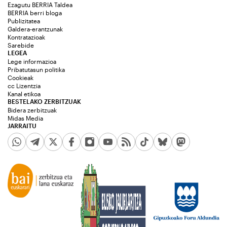
Ezagutu BERRIA Taldea
BERRIA berri bloga
Publizitatea
Galdera-erantzunak
Kontratazioak
Sarebide
LEGEA
Lege informazioa
Pribatutasun politika
Cookieak
cc Lizentzia
Kanal etikoa
BESTELAKO ZERBITZUAK
Bidera zerbitzuak
Midas Media
JARRAITU