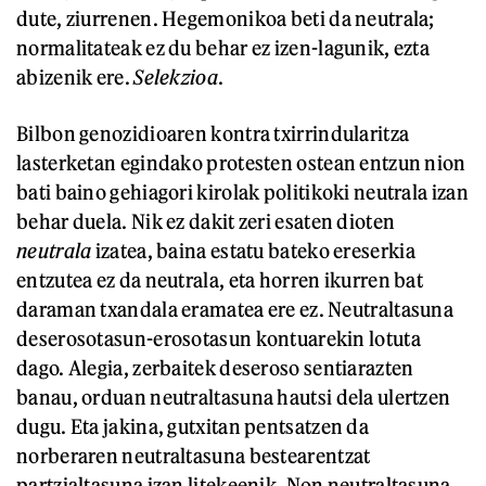
dute, ziurrenen. Hegemonikoa beti da neutrala;
normalitateak ez du behar ez izen-lagunik, ezta
abizenik ere.
Selekzioa
.
Bilbon genozidioaren kontra txirrindularitza
lasterketan egindako protesten ostean entzun nion
bati baino gehiagori kirolak politikoki neutrala izan
behar duela. Nik ez dakit zeri esaten dioten
neutrala
izatea, baina estatu bateko ereserkia
entzutea ez da neutrala, eta horren ikurren bat
daraman txandala eramatea ere ez. Neutraltasuna
deserosotasun-erosotasun kontuarekin lotuta
dago. Alegia, zerbaitek deseroso sentiarazten
banau, orduan neutraltasuna hautsi dela ulertzen
dugu. Eta jakina, gutxitan pentsatzen da
norberaren neutraltasuna bestearentzat
partzialtasuna izan litekeenik. Non neutraltasuna,