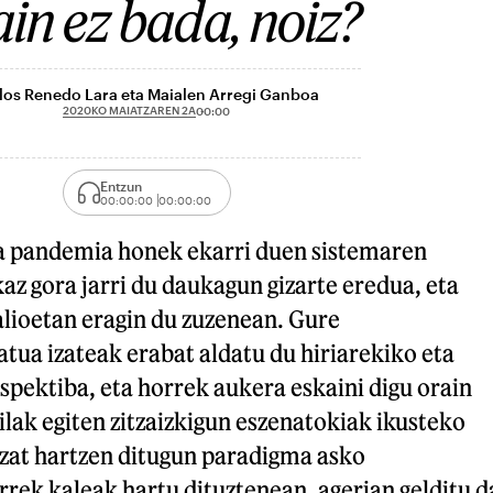
in ez bada, noiz?
los Renedo Lara eta Maialen Arregi Ganboa
2020KO MAIATZAREN 2A
00:00
Entzun
00:00:00
00:00:00
 pandemia honek ekarri duen sistemaren
az gora jarri du daukagun gizarte eredua, eta
alioetan eragin du zuzenean. Gure
ua izateak erabat aldatu du hiriarekiko eta
pektiba, eta horrek aukera eskaini digu orain
ilak egiten zitzaizkigun eszenatokiak ikusteko
tzat hartzen ditugun paradigma asko
rek kaleak hartu dituztenean, agerian gelditu d