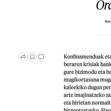
Ora
Kar
Konfinamenduak eta
beraren krisiak hank
gure bizimodu eta b
mugikortasuna mugat
kaleekiko dugun pers
arte imajinatzeko za
eta hirietan normal
birpentsatzeko. Haur