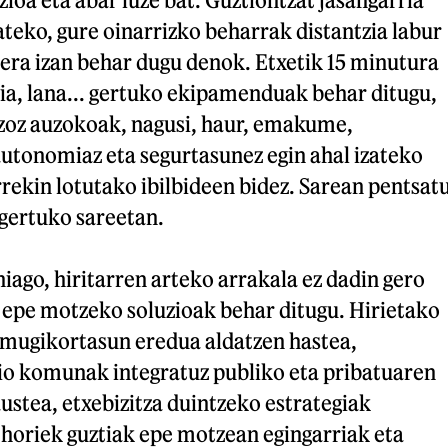
zateko, gure oinarrizko beharrak distantzia labur
era izan behar dugu denok. Etxetik 15 minutura
sia, lana... gertuko ekipamenduak behar ditugu,
uzoz auzokoak, nagusi, haur, emakume,
autonomiaz eta segurtasunez egin ahal izateko
rrekin lotutako ibilbideen bidez. Sarean pentsat
 gertuko sareetan.
hiago, hiritarren arteko arrakala ez dadin gero
 epe motzeko soluzioak behar ditugu. Hirietako
 mugikortasun eredua aldatzen hastea,
zio komunak integratuz publiko eta pribatuaren
stea, etxebizitza duintzeko estrategiak
i horiek guztiak epe motzean egingarriak eta