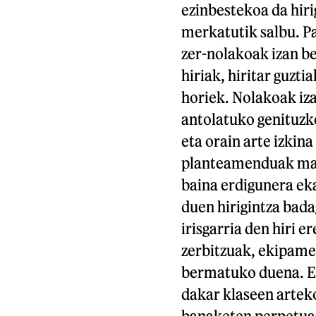
ezinbestekoa da hiri
merkatutik salbu. P
zer-nolakoak izan b
hiriak, hiritar guzti
horiek. Nolakoak iz
antolatuko genituzke
eta orain arte izkin
planteamenduak maha
baina erdigunera eka
duen hirigintza bada
irisgarria den hiri 
zerbitzuak, ekipame
bermatuko duena. Es
dakar klaseen artek
banaketen perpetuazi