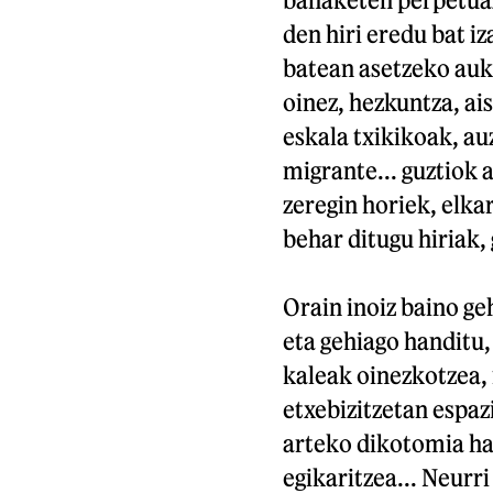
den hiri eredu bat i
batean asetzeko auk
oinez, hezkuntza, ai
eskala txikikoak, a
migrante... guztiok 
zeregin horiek, elka
behar ditugu hiriak,
Orain inoiz baino ge
eta gehiago handitu,
kaleak oinezkotzea,
etxebizitzetan espa
arteko dikotomia hau
egikaritzea... Neurr