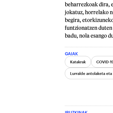
beharrezkoak dira, e
jokatuz, horrelako n
begira, etorkizuneko
funtzionatzen duten 
badu, nola esango d
GAIAK
Katakrak
COVID-1
Lurralde antolaketa eta 
IRUZKINAK