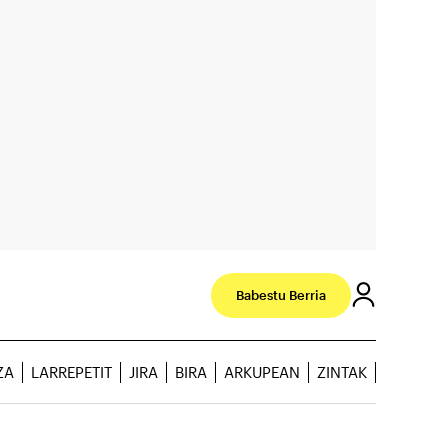
Babestu Berria
ZA
LARREPETIT
JIRA
BIRA
ARKUPEAN
ZINTAK