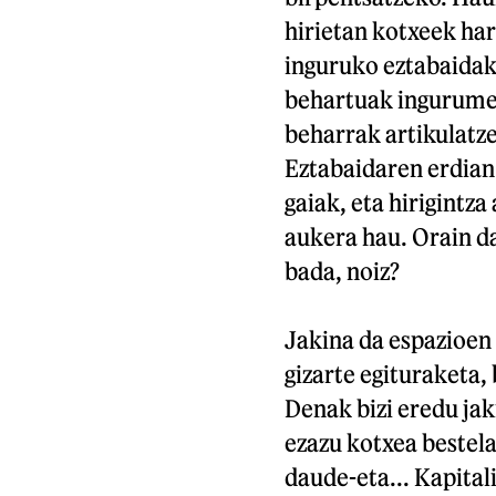
hirietan kotxeek har
inguruko eztabaidak
behartuak ingurumen
beharrak artikulatze
Eztabaidaren erdian 
gaiak, eta hirigintz
aukera hau. Orain d
bada, noiz?
Jakina da espazioen
gizarte egituraketa,
Denak bizi eredu jak
ezazu kotxea bestela
daude-eta... Kapita