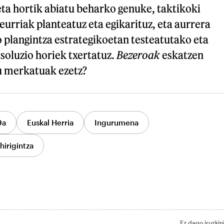
ta hortik abiatu beharko genuke, taktikoki
eurriak planteatuz eta egikarituz, eta aurrera
 plangintza estrategikoetan testeatutako eta
soluzio horiek txertatuz.
Bezeroak
eskatzen
u merkatuak ezetz?
9a
Euskal Herria
Ingurumena
hirigintza
Ez dago iruzkin