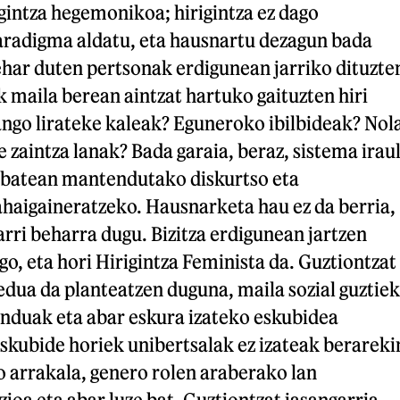
gintza hegemonikoa; hirigintza ez dago
aradigma aldatu, eta hausnartu dezagun bada
ehar duten pertsonak erdigunean jarriko dituzte
ak maila berean aintzat hartuko gaituzten hiri
ango lirateke kaleak? Eguneroko ibilbideak? Nol
 zaintza lanak? Bada garaia, beraz, sistema iraul
a batean mantendutako diskurtso eta
igaineratzeko. Hausnarketa hau ez da berria,
rri beharra dugu. Bizitza erdigunean jartzen
go, eta hori Hirigintza Feminista da. Guztiontzat
eredua da planteatzen duguna, maila sozial guztiek
nduak eta abar eskura izateko eskubidea
kubide horiek unibertsalak ez izateak berareki
o arrakala, genero rolen araberako lan
oa eta abar luze bat. Guztiontzat jasangarria