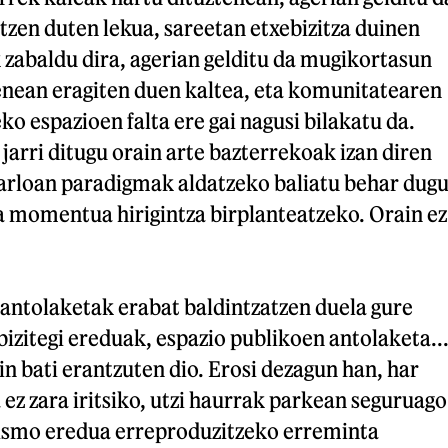
tzen duten lekua, sareetan etxebizitza duinen
 zabaldu dira, agerian gelditu da mugikortasun
ean eragiten duen kaltea, eta komunitatearen
ko espazioen falta ere gai nagusi bilakatu da.
jarri ditugu orain arte bazterrekoak izan diren
a arloan paradigmak aldatzeko baliatu behar dug
a momentua hirigintza birplanteatzeko. Orain ez
 antolaketak erabat baldintzatzen duela gure
 bizitegi ereduak, espazio publikoen antolaketa..
in bati erantzuten dio. Erosi dezagun han, har
 ez zara iritsiko, utzi haurrak parkean seguruago
lismo eredua erreproduzitzeko erreminta