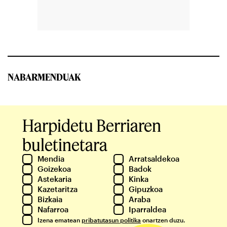
NABARMENDUAK
Harpidetu Berriaren
buletinetara
Mendia
Arratsaldekoa
Goizekoa
Badok
Astekaria
Kinka
Kazetaritza
Gipuzkoa
Bizkaia
Araba
Nafarroa
Iparraldea
Izena ematean
pribatutasun politika
onartzen duzu.