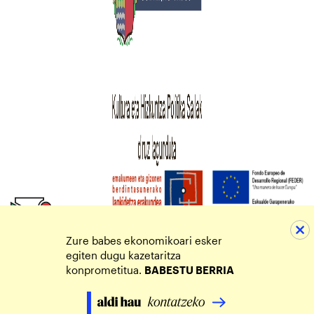
Zure babes ekonomikoari esker
egiten dugu kazetaritza
konprometitua.
BABESTU BERRIA