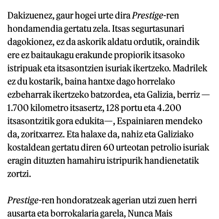
Dakizuenez, gaur hogei urte dira
Prestige
-ren
hondamendia gertatu zela. Itsas segurtasunari
dagokionez, ez da askorik aldatu ordutik, oraindik
ere ez baitaukagu erakunde propiorik itsasoko
istripuak eta itsasontzien isuriak ikertzeko. Madrilek
ez du kostarik, baina hantxe dago horrelako
ezbeharrak ikertzeko batzordea, eta Galizia, berriz —
1.700 kilometro itsasertz, 128 portu eta 4.200
itsasontzitik gora edukita—, Espainiaren mendeko
da, zoritxarrez. Eta halaxe da, nahiz eta Galiziako
kostaldean gertatu diren 60 urteotan petrolio isuriak
eragin dituzten hamahiru istripurik handienetatik
zortzi.
Prestige
-ren hondoratzeak agerian utzi zuen herri
ausarta eta borrokalaria garela, Nunca Mais