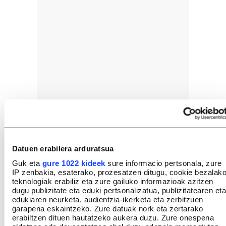
Datuen erabilera arduratsua
Guk eta
gure 1022 kideek
sure informacio pertsonala, zure
IP zenbakia, esaterako, prozesatzen ditugu, cookie bezalak
teknologiak erabiliz eta zure gailuko informazioak azitzen
dugu publizitate eta eduki pertsonalizatua, publizitatearen eta
edukiaren neurketa, audientzia-ikerketa eta zerbitzuen
garapena eskaintzeko. Zure datuak nork eta zertarako
erabiltzen dituen hautatzeko aukera duzu. Zure onespena