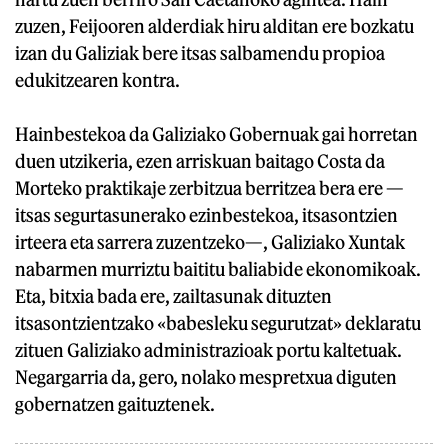
zuzen, Feijooren alderdiak hiru alditan ere bozkatu
izan du Galiziak bere itsas salbamendu propioa
edukitzearen kontra.
Hainbestekoa da Galiziako Gobernuak gai horretan
duen utzikeria, ezen arriskuan baitago Costa da
Morteko praktikaje zerbitzua berritzea bera ere —
itsas segurtasunerako ezinbestekoa, itsasontzien
irteera eta sarrera zuzentzeko—, Galiziako Xuntak
nabarmen murriztu baititu baliabide ekonomikoak.
Eta, bitxia bada ere, zailtasunak dituzten
itsasontzientzako «babesleku segurutzat» deklaratu
zituen Galiziako administrazioak portu kaltetuak.
Negargarria da, gero, nolako mespretxua diguten
gobernatzen gaituztenek.