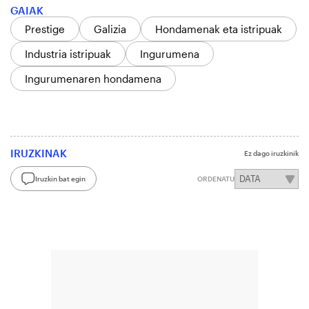
GAIAK
Prestige
Galizia
Hondamenak eta istripuak
Industria istripuak
Ingurumena
Ingurumenaren hondamena
IRUZKINAK
Ez dago iruzkinik
Iruzkin bat egin
ORDENATU