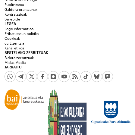
Publizitatea
Galdera-erantzunak
Kontratazioak
Sarebide
LEGEA
Lege informazioa
Pribatutasun politika
Cookieak
cc Lizentzia
Kanal etikoa
BESTELAKO ZERBITZUAK
Bidera zerbitzuak
Midas Media
JARRAITU