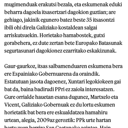
mugimenduak erakutsi bezala, eta eskumenak eduki
beharra dagoela itsasertzari dagokion guztian; are
gehiago, jakinik egunero batez beste 35 itsasontzi
ibili ohi direla Galiziako kostaldean salgai
arriskutsuekin. Horietako hamabostek, gutxi
gorabehera, ez dute zertan bete Europako Batasunak
segurtasunari dagokionez ezarritako eskakizunak.
Gaur-gaurkoz, itsas salbamenduaren eskumena bera
ere Espainiako Gobernuarena da oraindik.
Estatutuan jasota dagoenez, Xuntari legokiokeen gai
bat da, baina badirudi PPri ez zaiola interesatzen.
Gure orrialde hauetan esana dugunez, Martxelo eta
Vicent, Galiziako Gobernuak ez du lortu eskumen
horietatik bat bera ere eskualdatzea hamahiru
urtean, alegia, 2009az geroztik: PPk urte hartan
hartu zuen berriro San Caetanoko agintea. Hain