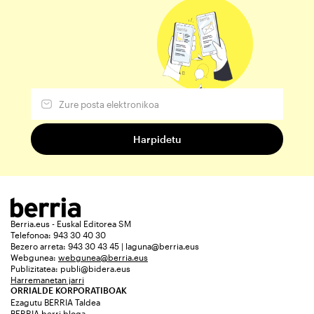
Berria.eus - Euskal Editorea SM
Telefonoa: 943 30 40 30
Bezero arreta: 943 30 43 45 | laguna@berria.eus
Webgunea:
webgunea@berria.eus
Publizitatea:
publi@bidera.eus
Harremanetan jarri
ORRIALDE KORPORATIBOAK
Ezagutu BERRIA Taldea
BERRIA berri bloga