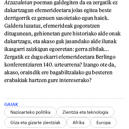
Atzazaletan
poeman galdegiten da ea zergatik ez
dakartzagun efemerideetara jolas egitea beste
derrigorrik ez genuen sasoietako egun haiek.
Galdera luzatuz, efemerideak gogoratzen
ditugunean, gehienetan gure historiako alde onak
dakartzagu, eta akaso guk jasandako alde ilunak
ikasgarri zaizkigun egoeretan: gerra zibilak...
Zergatik ez dugu ekarri efemerideetara Berlingo
konferentziaren 140. urteurrena? Izango ote da,
akaso, oraindik ere bagabiltzalako gu besteren
erabakiak hartzen gure intereserako?
GAIAK
Nazioarteko politika
Zientzia eta teknologia
Giza eta gizarte zientziak
Afrika
Europa