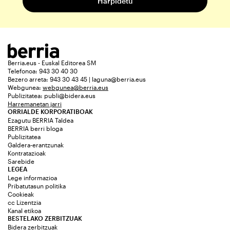
Berria.eus - Euskal Editorea SM
Telefonoa: 943 30 40 30
Bezero arreta: 943 30 43 45 | laguna@berria.eus
Webgunea:
webgunea@berria.eus
Publizitatea:
publi@bidera.eus
Harremanetan jarri
ORRIALDE KORPORATIBOAK
Ezagutu BERRIA Taldea
BERRIA berri bloga
Publizitatea
Galdera-erantzunak
Kontratazioak
Sarebide
LEGEA
Lege informazioa
Pribatutasun politika
Cookieak
cc Lizentzia
Kanal etikoa
BESTELAKO ZERBITZUAK
Bidera zerbitzuak