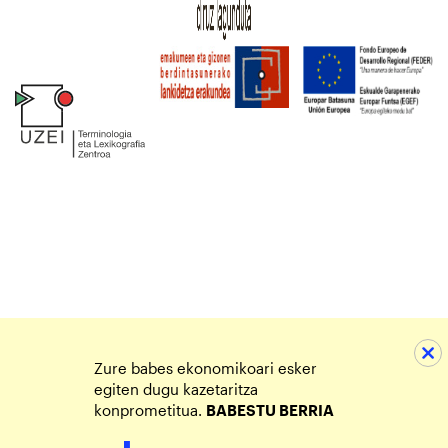
Zure babes ekonomikoari esker
egiten dugu kazetaritza
konprometitua.
BABESTU BERRIA