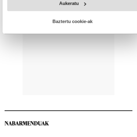
Aukeratu
fitxategiak erabiltzen ditu. Zure esperientzia eta zerbitzuak
hobetzeko asmoz, cookie teknologiaz baliatzen gara. Ohar
hau onartuz gero, teknologia hori erabiltzeko baimen
esplizitua ematen diguzu.
Gehiago irakurri
Baztertu cookie-ak
NABARMENDUAK