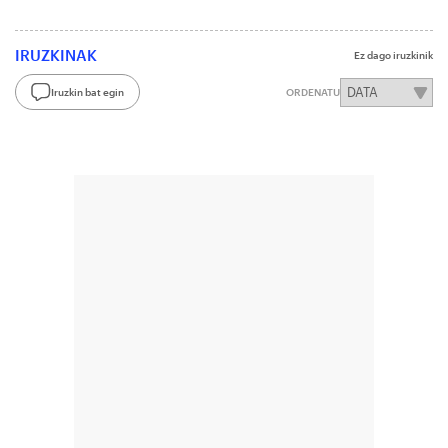
IRUZKINAK
Ez dago iruzkinik
Iruzkin bat egin
ORDENATU