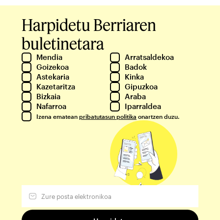
Harpidetu Berriaren
buletinetara
Mendia
Arratsaldekoa
Goizekoa
Badok
Astekaria
Kinka
Kazetaritza
Gipuzkoa
Bizkaia
Araba
Nafarroa
Iparraldea
Izena ematean
pribatutasun politika
onartzen duzu.