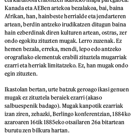
Kanada eta AEBen artekoa bezalakoa, bai, baina
Afrikan, han, hainbeste herrialde eta jendarteren
artean, berdin antzeko irudikatzen ditugun baina
hain ezberdinak diren kulturen artean, ostras, zer
ondo egokitu zituzten mugak. Lerro zuzenak. Ez
hemen bezala, erreka, mendi, lepo edo antzeko
orografiako elementuk erabili zituztela mugarriak
ezarri eta herriak limitatzeko. Ez, han mugak ondo
egin zituzten.
Ikastolan bertan, urte batzuk geroago ikasi genuen
mugak ez zituztela beraiek ezarri (akaso
salbuespenik badago). Mugak kanpotik ezarriak
izan ziren, zehazki, Berlingo konferentzian, 1884ko
azaroaren 16tik 1885eko otsailaren 26a bitartean
burutu zen bilkura hartan.