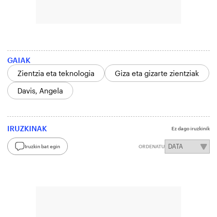
GAIAK
Zientzia eta teknologia
Giza eta gizarte zientziak
Davis, Angela
IRUZKINAK
Ez dago iruzkinik
Iruzkin bat egin
ORDENATU