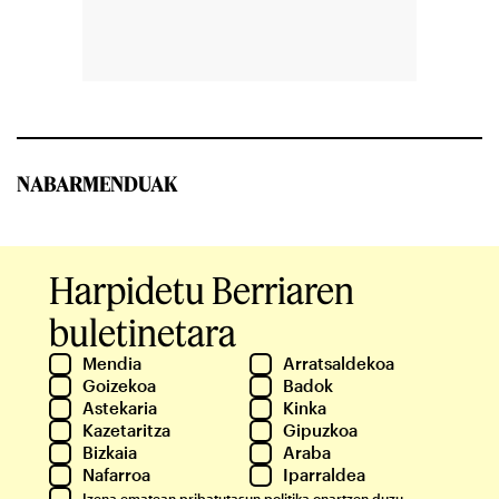
NABARMENDUAK
Harpidetu Berriaren
buletinetara
Mendia
Arratsaldekoa
Goizekoa
Badok
Astekaria
Kinka
Kazetaritza
Gipuzkoa
Bizkaia
Araba
Nafarroa
Iparraldea
Izena ematean
pribatutasun politika
onartzen duzu.