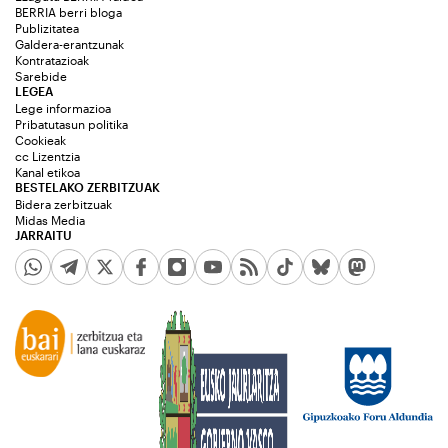
BERRIA berri bloga
Publizitatea
Galdera-erantzunak
Kontratazioak
Sarebide
LEGEA
Lege informazioa
Pribatutasun politika
Cookieak
cc Lizentzia
Kanal etikoa
BESTELAKO ZERBITZUAK
Bidera zerbitzuak
Midas Media
JARRAITU