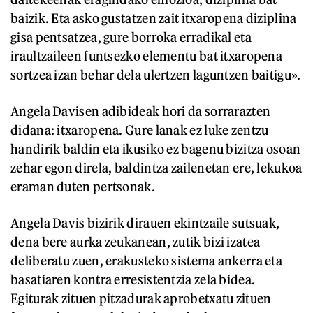
baizik. Eta asko gustatzen zait itxaropena diziplina
gisa pentsatzea, gure borroka erradikal eta
iraultzaileen funtsezko elementu bat itxaropena
sortzea izan behar dela ulertzen laguntzen baitigu».
Angela Davisen adibideak hori da sorrarazten
didana: itxaropena. Gure lanak ez luke zentzu
handirik baldin eta ikusiko ez bagenu bizitza osoan
zehar egon direla, baldintza zailenetan ere, lekukoa
eraman duten pertsonak.
Angela Davis bizirik dirauen ekintzaile sutsuak,
dena bere aurka zeukanean, zutik bizi izatea
deliberatu zuen, erakusteko sistema ankerra eta
basatiaren kontra erresistentzia zela bidea.
Egiturak zituen pitzadurak aprobetxatu zituen