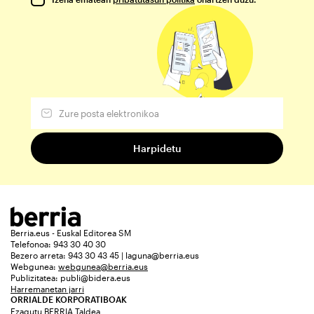
Berria.eus - Euskal Editorea SM
Telefonoa: 943 30 40 30
Bezero arreta: 943 30 43 45 | laguna@berria.eus
Webgunea:
webgunea@berria.eus
Publizitatea:
publi@bidera.eus
Harremanetan jarri
ORRIALDE KORPORATIBOAK
Ezagutu BERRIA Taldea