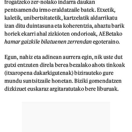
frogatzeko zer-nolako indarra daukan
pentsamendu irmo eraldatzaile batek. Etxetik,
kaletik, unibertsitatetik, kartzelatik aldarrikatu
izan ditu duintasuna eta koherentzia, ahaztu barik
horiek ekarri ahal zizkioten ondorioak, AEBetako
hamar gaizkile bilatuenen zerrendan
egoteraino.
Egun, nahiz eta adinean aurrera egin, nik uste dut
gutxi entzuten direla berea bezalako ahots tinkoak
(itxaropena dakarkigutenak) bizirauteko gure
mundu suntsitzaile honetan. Biziki gomendatzen
dizkizuet euskaraz argitaratutako bere liburuak.