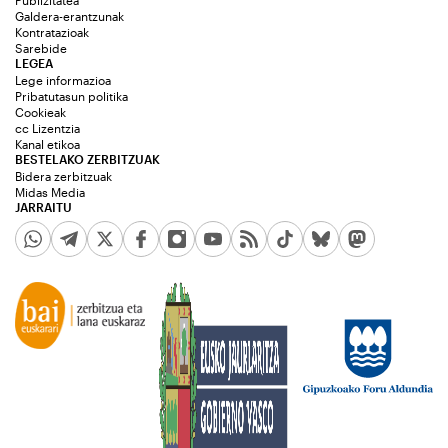
Publizitatea
Galdera-erantzunak
Kontratazioak
Sarebide
LEGEA
Lege informazioa
Pribatutasun politika
Cookieak
cc Lizentzia
Kanal etikoa
BESTELAKO ZERBITZUAK
Bidera zerbitzuak
Midas Media
JARRAITU