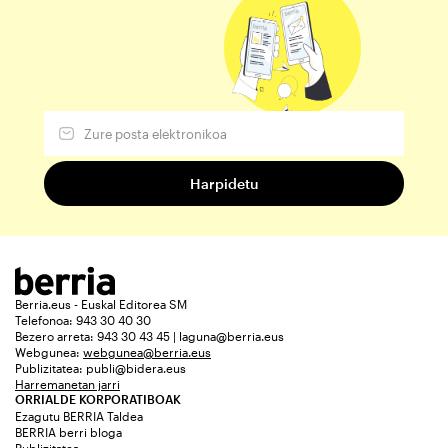
Berria.eus - Euskal Editorea SM
Telefonoa: 943 30 40 30
Bezero arreta: 943 30 43 45 | laguna@berria.eus
Webgunea:
webgunea@berria.eus
Publizitatea:
publi@bidera.eus
Harremanetan jarri
ORRIALDE KORPORATIBOAK
Ezagutu BERRIA Taldea
BERRIA berri bloga