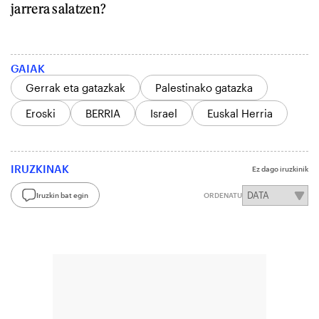
jarrera salatzen?
GAIAK
Gerrak eta gatazkak
Palestinako gatazka
Eroski
BERRIA
Israel
Euskal Herria
IRUZKINAK
Ez dago iruzkinik
Iruzkin bat egin
ORDENATU