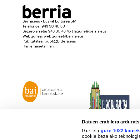
Berria.eus - Euskal Editorea SM
Telefonoa: 943 30 40 30
Bezero arreta: 943 30 43 45 | laguna@berria.eus
Webgunea:
webgunea@berria.eus
Publizitatea:
publi@bidera.eus
Harremanetan jarri
Datuen erabilera ardurat
Guk eta
gure 1022 kideek
cookie bezalako teknologia