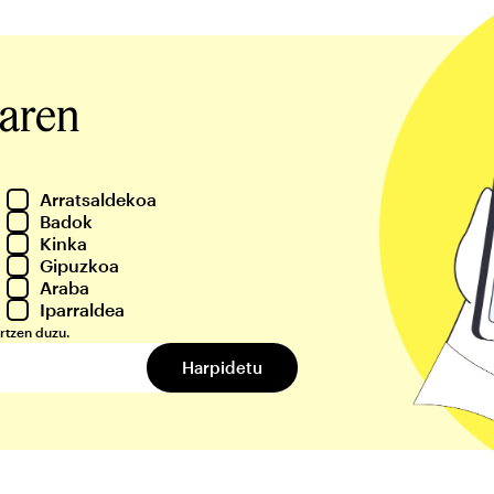
iaren
Arratsaldekoa
Badok
Kinka
Gipuzkoa
Araba
Iparraldea
rtzen duzu.