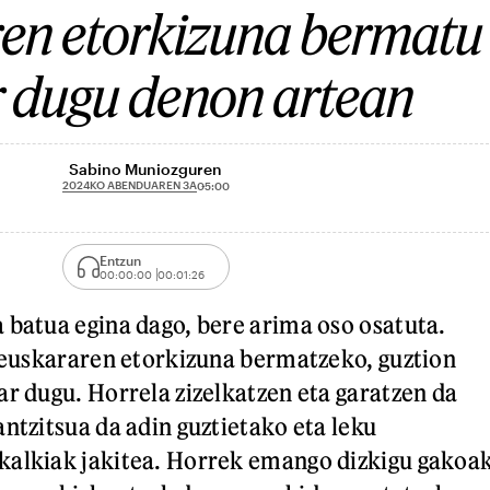
en etorkizuna bermatu
 dugu denon artean
Sabino Muniozguren
2024KO ABENDUAREN 3A
05:00
Entzun
00:00:00
00:01:26
 batua egina dago, bere arima oso osatuta.
, euskararen etorkizuna bermatzeko, guztion
ar dugu. Horrela zizelkatzen eta garatzen da
ntzitsua da adin guztietako eta leku
kalkiak jakitea. Horrek emango dizkigu gakoa