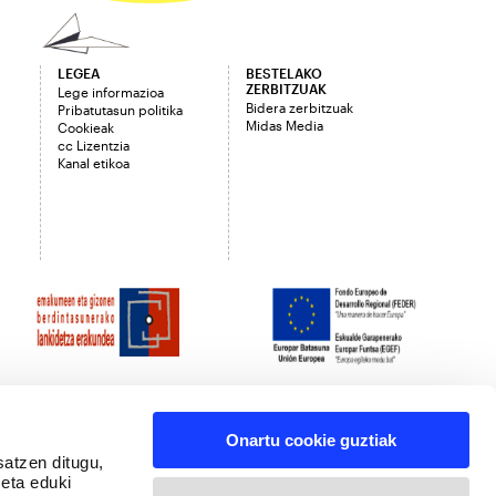
LEGEA
BESTELAKO
ZERBITZUAK
Lege informazioa
Bidera zerbitzuak
Pribatutasun politika
Midas Media
Cookieak
cc Lizentzia
Kanal etikoa
Onartu cookie guztiak
satzen ditugu,
 eta eduki