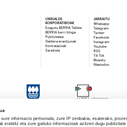
ORRIALDE
JARRAITU
KORPORATIBOAK
Whatsapp
Ezagutu BERRIA Taldea
Telegram
BERRIA berri bloga
Twitter
Publizitatea
Facebook
Galdera-erantzunak
Instagram
Kontratazioak
Youtube
Sarebide
RSS
Tik Tok
Bluesky
Mastodon
sua
sure informacio pertsonala, zure IP zenbakia, esaterako, proze
k erabiliz eta zure gailuko informazioak azitzen dugu publizitate