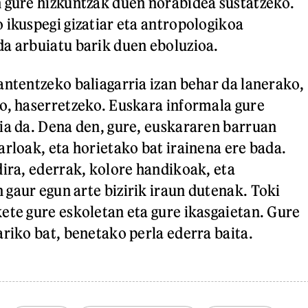
 gure hizkuntzak duen norabidea sustatzeko.
 ikuspegi gizatiar eta antropologikoa
a arbuiatu barik duen eboluzioa.
antentzeko baliagarria izan behar da lanerako,
o, haserretzeko. Euskara informala gure
ia da. Dena den, gure, euskararen barruan
arloak, eta horietako bat irainena ere bada.
dira, ederrak, kolore handikoak, eta
gaur egun arte bizirik iraun dutenak. Toki
ete gure eskoletan eta gure ikasgaietan. Gure
ariko bat, benetako perla ederra baita.