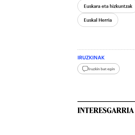
Euskara eta hizkuntzak
Euskal Herria
IRUZKINAK
Iruzkin bat egin
INTERESGARRIA 