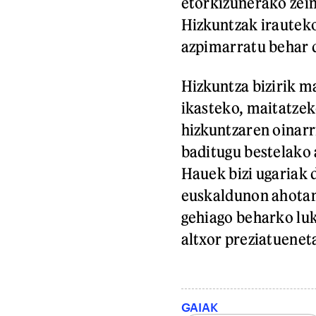
etorkizunerako zein
Hizkuntzak irauteko
azpimarratu behar d
Hizkuntza bizirik m
ikasteko, maitatzek
hizkuntzaren oinarr
baditugu bestelako 
Hauek bizi ugariak 
euskaldunon ahotan 
gehiago beharko luk
altxor preziatuenet
GAIAK