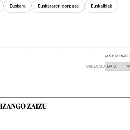
Euskara
Euskararen corpusa
Euskalkiak
Ez dago iruzkin
ORDENATU
IZANGO ZAIZU