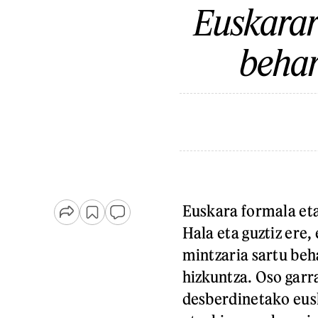
Euskarar
behar
Euskara formala eta
Hala eta guztiz ere
mintzaria sartu beh
hizkuntza. Oso garra
desberdinetako eus