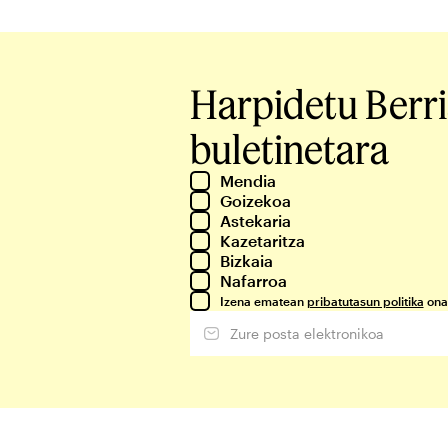
Harpidetu Berr
buletinetara
Mendia
Goizekoa
Astekaria
Kazetaritza
Bizkaia
Nafarroa
Izena ematean
pribatutasun politika
ona