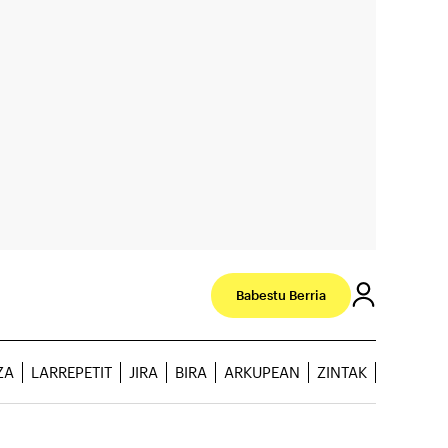
Babestu Berria
ZA
LARREPETIT
JIRA
BIRA
ARKUPEAN
ZINTAK