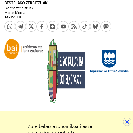
BESTELAKO ZERBITZUAK
Bidera zerbitzuak
Midas Media
JARRAITU
Zure babes ekonomikoari esker
egiten dugu kazetaritza