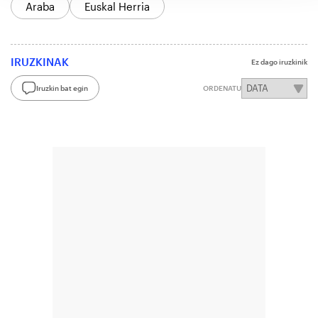
Araba
Euskal Herria
IRUZKINAK
Ez dago iruzkinik
Iruzkin bat egin
ORDENATU