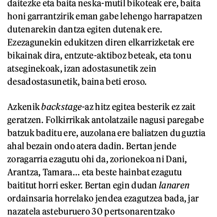
daitezke eta baita neska-mutil bikoteak ere, baita
honi garrantzirik eman gabe lehengo harrapatzen
dutenarekin dantza egiten dutenak ere.
Ezezagunekin edukitzen diren elkarrizketak ere
bikainak dira, entzute-aktiboz beteak, eta tonu
atseginekoak, izan adostasunetik zein
desadostasunetik, baina beti eroso.
Azkenik
backstage
-az hitz egitea besterik ez zait
geratzen. Folkirrikak antolatzaile nagusi paregabe
batzuk baditu ere, auzolana ere baliatzen du guztia
ahal bezain ondo atera dadin. Bertan jende
zoragarria ezagutu ohi da, zorionekoa ni Dani,
Arantza, Tamara... eta beste hainbat ezagutu
baititut horri esker. Bertan egin dudan
lanaren
ordainsaria horrelako jendea ezagutzea bada, jar
nazatela asteburuero 30 pertsonarentzako