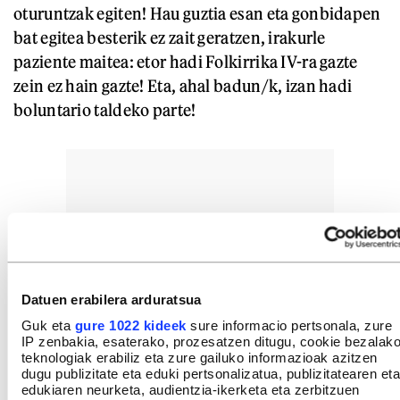
oturuntzak egiten! Hau guztia esan eta gonbidapen
bat egitea besterik ez zait geratzen, irakurle
paziente maitea: etor hadi Folkirrika IV-ra gazte
zein ez hain gazte! Eta, ahal badun/k, izan hadi
boluntario taldeko parte!
Datuen erabilera arduratsua
Guk eta
gure 1022 kideek
sure informacio pertsonala, zure
IP zenbakia, esaterako, prozesatzen ditugu, cookie bezalak
teknologiak erabiliz eta zure gailuko informazioak azitzen
dugu publizitate eta eduki pertsonalizatua, publizitatearen eta
edukiaren neurketa, audientzia-ikerketa eta zerbitzuen