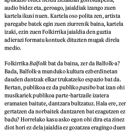
audio
bidez eta, geroago, jaialdiak izango zuen
kartela ikusi nuen. Kartela oso polita zen, artista
paregabe batek egin zuen ziurrenik baina, kartela
izaki, ezin zuen Folkirrika jaialdia den guztia
adierazi formatu kontuek dituzten mugak direla
medio.
Folkirrika
Balfolk
bat da baina, zer da Balfolk-a?
Bada, Balfolk-a munduko kultura ezberdinetan
dauden dantzak elkar trukatzeko espazio bat da.
Bertan, publikoa ez da publiko
pasibo
bat izan ohi
musikariek publikoa parte-hartzaile izatera
eramaten baitute, dantzara bultzatuz. Hala ere, zer
gertatzen da norbaitek dantzaren bat ezagutzen ez
badu? Horrelako kasu asko egon ohi dira eta zinez
diot hori ez dela jaialdia ez gozatzea eragingo duen