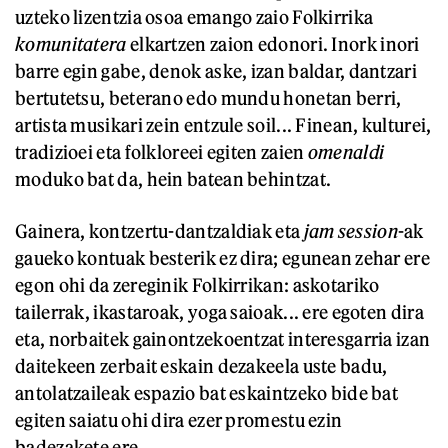
uzteko lizentzia osoa emango zaio Folkirrika
komunitatera
elkartzen zaion edonori. Inork inori
barre egin gabe, denok aske, izan baldar, dantzari
bertutetsu, beterano edo mundu honetan berri,
artista musikari zein entzule soil... Finean, kulturei,
tradizioei eta folkloreei egiten zaien
omenaldi
moduko bat da, hein batean behintzat.
Gainera, kontzertu-dantzaldiak eta
jam session
-ak
gaueko kontuak besterik ez dira; egunean zehar ere
egon ohi da zereginik Folkirrikan: askotariko
tailerrak, ikastaroak, yoga saioak... ere egoten dira
eta, norbaitek gainontzekoentzat interesgarria izan
daitekeen zerbait eskain dezakeela uste badu,
antolatzaileak espazio bat eskaintzeko bide bat
egiten saiatu ohi dira ezer promestu ezin
badezakete ere.