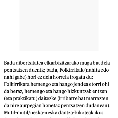
Bada dibertsitatea elkarbizitzarako muga bat dela
pentsatzen duenik; bada, Folkirrikak (nahita edo
nahi gabe) hori ez dela horrela frogatu du:
Folkirrikara hemengo eta hango jendea etorri ohi
da beraz, hemengo eta hango hizkuntzak entzun
(eta praktikatu) daitezke (irribarre bat marrazten
da nire aurpegian honetaz pentsatzen dudanean).
Mutil-mutil/neska-neska dantza-bikoteak ikus