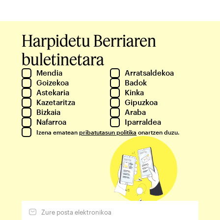
Harpidetu Berriaren
buletinetara
Mendia
Arratsaldekoa
Goizekoa
Badok
Astekaria
Kinka
Kazetaritza
Gipuzkoa
Bizkaia
Araba
Nafarroa
Iparraldea
Izena ematean
pribatutasun politika
onartzen duzu.