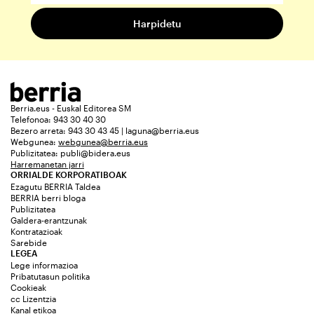
Berria.eus - Euskal Editorea SM
Telefonoa: 943 30 40 30
Bezero arreta: 943 30 43 45 | laguna@berria.eus
Webgunea:
webgunea@berria.eus
Publizitatea:
publi@bidera.eus
Harremanetan jarri
ORRIALDE KORPORATIBOAK
Ezagutu BERRIA Taldea
BERRIA berri bloga
Publizitatea
Galdera-erantzunak
Kontratazioak
Sarebide
LEGEA
Lege informazioa
Pribatutasun politika
Cookieak
cc Lizentzia
Kanal etikoa