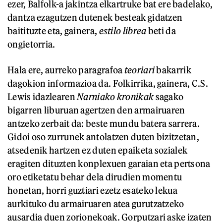
ezer, Balfolk-a jakintza elkartruke bat ere badelako,
dantza ezagutzen dutenek besteak gidatzen
baitituzte eta, gainera,
estilo librea
beti da
ongietorria.
Hala ere, aurreko paragrafoa
teoriari
bakarrik
dagokion informazioa da. Folkirrika, gainera, C.S.
Lewis idazlearen
Narniako
k
ronikak
sagako
bigarren liburuan agertzen den armairuaren
antzeko zerbait da: beste mundu batera sarrera.
Gidoi oso zurrunek antolatzen duten bizitzetan,
atsedenik hartzen ez duten epaiketa sozialek
eragiten dituzten konplexuen garaian eta pertsona
oro etiketatu behar dela dirudien momentu
honetan, horri guztiari ezetz esateko lekua
aurkituko du armairuaren atea gurutzatzeko
ausardia duen zorionekoak. Gorputzari aske izaten