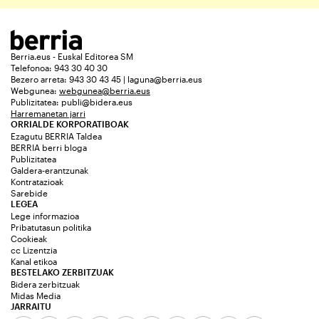
Berria.eus - Euskal Editorea SM
Telefonoa: 943 30 40 30
Bezero arreta: 943 30 43 45 | laguna@berria.eus
Webgunea:
webgunea@berria.eus
Publizitatea:
publi@bidera.eus
Harremanetan jarri
ORRIALDE KORPORATIBOAK
Ezagutu BERRIA Taldea
BERRIA berri bloga
Publizitatea
Galdera-erantzunak
Kontratazioak
Sarebide
LEGEA
Lege informazioa
Pribatutasun politika
Cookieak
cc Lizentzia
Kanal etikoa
BESTELAKO ZERBITZUAK
Bidera zerbitzuak
Midas Media
JARRAITU