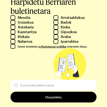
Harpidetu Berriaren
buletinetara
Mendia
Arratsaldekoa
Goizekoa
Badok
Astekaria
Kinka
Kazetaritza
Gipuzkoa
Bizkaia
Araba
Nafarroa
Iparraldea
Izena ematean
pribatutasun politika
onartzen duzu.