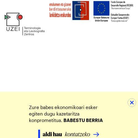
Zure babes ekonomikoari esker
egiten dugu kazetaritza
konprometitua.
BABESTU BERRIA