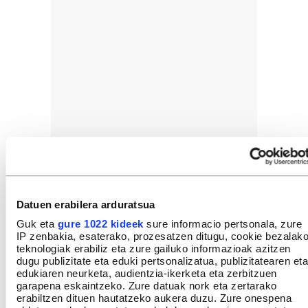
Datuen erabilera arduratsua
Guk eta
gure 1022 kideek
sure informacio pertsonala, zure
IP zenbakia, esaterako, prozesatzen ditugu, cookie bezalak
GEHIEN IRAKURRIAK
teknologiak erabiliz eta zure gailuko informazioak azitzen
dugu publizitate eta eduki pertsonalizatua, publizitatearen eta
edukiaren neurketa, audientzia-ikerketa eta zerbitzuen
garapena eskaintzeko. Zure datuak nork eta zertarako
erabiltzen dituen hautatzeko aukera duzu. Zure onespena