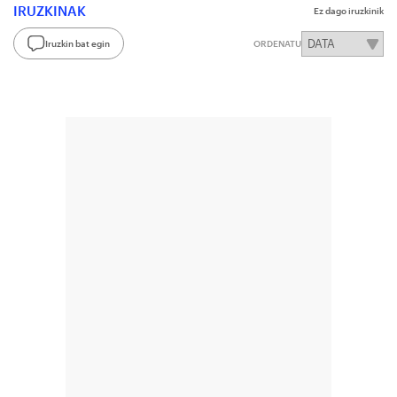
IRUZKINAK
Ez dago iruzkinik
Iruzkin bat egin
ORDENATU