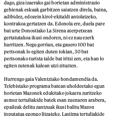
dago, giza izaerako gai horietan administrazio
gehienak eskuak garbitzen saiatzen direla, baina,
adibidez, edozein kirol-ekitaldi antolatzeko,
kontrakoa gertatzen da. Edonola ere, duela pare
bat urte Donostiako La Sirena aterpetxean
gertatutakoa ikusi ondoren, ni ez nau ezerk
harritzen. Negu gorrian, eta gauero 100 bat
pertsonak lo egiten duten tokian, 30 bat
pertsonako turista talde bat iritsi zen, eta han lo
egiten zutenak kalean utzi zituzten.
Hurrengo gaia Valentziako hondamendia da.
Telebistako programa batean uholdeetako egun
horietan Mazonek edukitako jokaera zuritzeko
asmoz tertuliakide batek esan zuenaren arabera,
epaileak delitu zantzuak ikusi balitu Mazon
inputatua egongo litzateke. Lastima tertuliakide