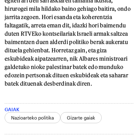
egiten ari den sarraskiaren tamaina ikusita,
hirurogei mila hildako baino gehiago baitira, ondo
jarrita zegoen. Hori esanda eta koherentzia
faltagatik, arreta eman dit, idazki hori baimendu
duten RTVEko kontseilariak Israeli armak saltzea
baimentzen duen alderdi politiko berak aukeratu
dituela gehienbat. Horretaz gain, eta giza
eskubideak aipatzearren, nik Albares ministroari
galdetuko nioke palestinar batek edo munduko
edozein pertsonak dituen eskubideak eta saharar
batek dituenak desberdinak diren.
GAIAK
Nazioarteko politika
Gizarte gaiak