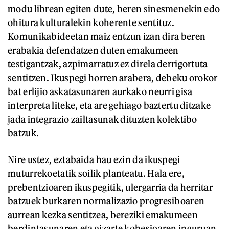
modu librean egiten dute, beren sinesmenekin edo
ohitura kulturalekin koherente sentituz.
Komunikabideetan maiz entzun izan dira beren
erabakia defendatzen duten emakumeen
testigantzak, azpimarratuz ez direla derrigortuta
sentitzen. Ikuspegi horren arabera, debeku orokor
bat erlijio askatasunaren aurkako neurri gisa
interpreta liteke, eta are gehiago baztertu ditzake
jada integrazio zailtasunak dituzten kolektibo
batzuk.
Nire ustez, eztabaida hau ezin da ikuspegi
muturrekoetatik soilik planteatu. Hala ere,
prebentzioaren ikuspegitik, ulergarria da herritar
batzuek burkaren normalizazio progresiboaren
aurrean kezka sentitzea, bereziki emakumeen
berdintasunaren eta gizarte kohesioaren inguruan.