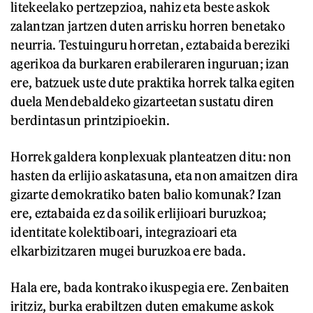
litekeelako pertzepzioa, nahiz eta beste askok
zalantzan jartzen duten arrisku horren benetako
neurria. Testuinguru horretan, eztabaida bereziki
agerikoa da burkaren erabileraren inguruan; izan
ere, batzuek uste dute praktika horrek talka egiten
duela Mendebaldeko gizarteetan sustatu diren
berdintasun printzipioekin.
Horrek galdera konplexuak planteatzen ditu: non
hasten da erlijio askatasuna, eta non amaitzen dira
gizarte demokratiko baten balio komunak? Izan
ere, eztabaida ez da soilik erlijioari buruzkoa;
identitate kolektiboari, integrazioari eta
elkarbizitzaren mugei buruzkoa ere bada.
Hala ere, bada kontrako ikuspegia ere. Zenbaiten
iritziz, burka erabiltzen duten emakume askok