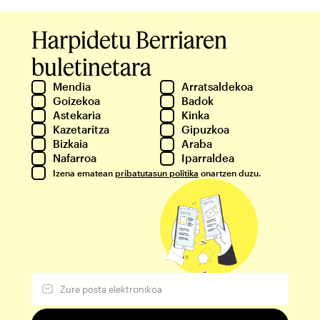
Harpidetu Berriaren
buletinetara
Mendia
Arratsaldekoa
Goizekoa
Badok
Astekaria
Kinka
Kazetaritza
Gipuzkoa
Bizkaia
Araba
Nafarroa
Iparraldea
Izena ematean
pribatutasun politika
onartzen duzu.