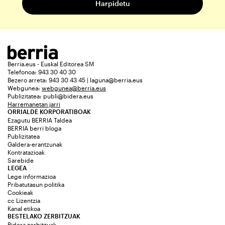
Berria.eus - Euskal Editorea SM
Telefonoa: 943 30 40 30
Bezero arreta: 943 30 43 45 | laguna@berria.eus
Webgunea:
webgunea@berria.eus
Publizitatea:
publi@bidera.eus
Harremanetan jarri
ORRIALDE KORPORATIBOAK
Ezagutu BERRIA Taldea
BERRIA berri bloga
Publizitatea
Galdera-erantzunak
Kontratazioak
Sarebide
LEGEA
Lege informazioa
Pribatutasun politika
Cookieak
cc Lizentzia
Kanal etikoa
BESTELAKO ZERBITZUAK
Bidera zerbitzuak