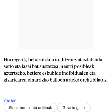
Horregatik, beharrezkoa iruditzen zait eztabaida
serio eta lasai bat sustatzea, neurri posibleak
aztertzeko, betiere eskubide indibidualen eta
gizartearen oinarrizko balioen arteko oreka bilatuz.
GAIAK
Sinesmenak eta erlijioak
Gizarte gaiak