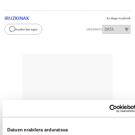
IRUZKINAK
Ez dago iruzkinik
Iruzkin bat egin
ORDENATU
Datuen erabilera arduratsua