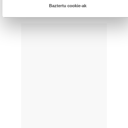
esplizitua ematen diguzu.
Gehiago irakurri
Baztertu cookie-ak