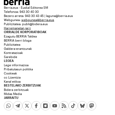
Berria.eus - Euskal Editorea SM
Telefonoa: 943 30 40 30
Bezero arreta: 943 30 43 45 | laguna@berria.eus
Webgunea:
webgunea@berria.eus
Publizitatea:
publi@bidera.eus
Harremanetan jarri
ORRIALDE KORPORATIBOAK
Ezagutu BERRIA Taldea
BERRIA berri bloga
Publizitatea
Galdera-erantzunak
Kontratazioak
Sarebide
LEGEA
Lege informazioa
Pribatutasun politika
Cookieak
cc Lizentzia
Kanal etikoa
BESTELAKO ZERBITZUAK
Bidera zerbitzuak
Midas Media
JARRAITU