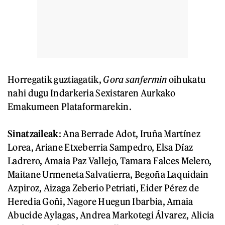
Horregatik guztiagatik,
Gora sanfermin
oihukatu
nahi dugu Indarkeria Sexistaren Aurkako
Emakumeen Plataformarekin.
Sinatzaileak
: Ana Berrade Adot, Iruña Martínez
Lorea, Ariane Etxeberria Sampedro, Elsa Díaz
Ladrero, Amaia Paz Vallejo, Tamara Falces Melero,
Maitane Urmeneta Salvatierra, Begoña Laquidain
Azpiroz, Aizaga Zeberio Petriati, Eider Pérez de
Heredia Goñi, Nagore Huegun Ibarbia, Amaia
Abucide Aylagas, Andrea Markotegi Álvarez, Alicia