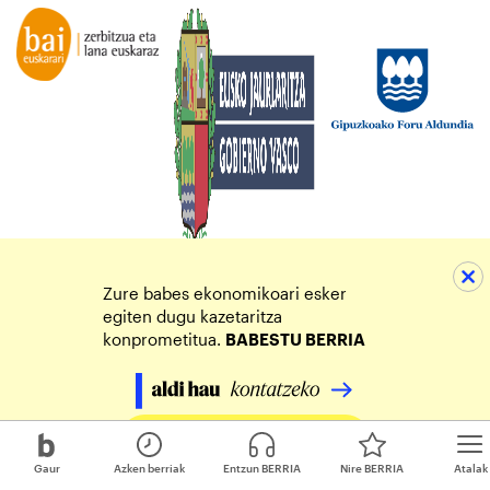
Zure babes ekonomikoari esker
egiten dugu kazetaritza
konprometitua.
BABESTU BERRIA
Egin zure ekarpena
Gaur
Azken berriak
Entzun BERRIA
Nire BERRIA
Atalak