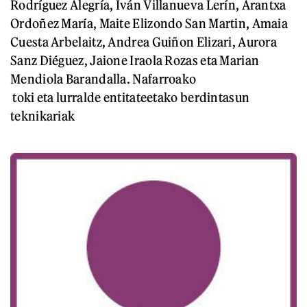
Rodríguez Alegría, Iván Villanueva Lerín, Arantxa
Ordoñez María, Maite Elizondo San Martin, Amaia
Cuesta Arbelaitz, Andrea Guiñon Elizari, Aurora
Sanz Diéguez, Jaione Iraola Rozas eta Marian
Mendiola Barandalla. Nafarroako
toki eta lurralde entitateetako berdintasun
teknikariak