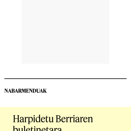
NABARMENDUAK
Harpidetu Berriaren
buletinetara