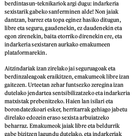
berdintasun-teknikariok argi dugu: indarkeria
sexistarik gabeko sanferminen alde! Non jaiak
dantzan, barrez eta topa eginez hasiko ditugun,
libre eta seguru, gaudenekin, ez daudenekin eta
egon zirenekin, baita etorriko direnekin ere, eta
indarkeria sexistaren aurkako emakumeen
plataformarekin.
Aitzindariak izan zirelako jai seguruagoak eta
berdinzaleagoak eraikitzen, emakumeok libre izan
gaitezen. Urteetan zehar funtsezko zeregina izan
dutelako jendartea sentsibilizatzeko eta indarkeria
matxistak prebenitzeko. Haien lan isilari eta
borondatezkoari esker, herritarrak gehiago jabetu
direlako edozein eraso sexista arbuiatzeko
beharraz. Emakumeok jaiak libre eta beldurrik
gabe bizitzen lagundu dutelako, eta indarkeriak