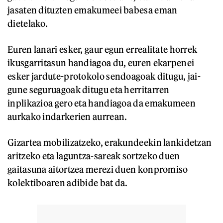
jasaten dituzten emakumeei babesa eman
dietelako.
Euren lanari esker, gaur egun errealitate horrek
ikusgarritasun handiagoa du, euren ekarpenei
esker jardute-protokolo sendoagoak ditugu, jai-
gune seguruagoak ditugu eta herritarren
inplikazioa gero eta handiagoa da emakumeen
aurkako indarkerien aurrean.
Gizartea mobilizatzeko, erakundeekin lankidetzan
aritzeko eta laguntza-sareak sortzeko duen
gaitasuna aitortzea merezi duen konpromiso
kolektiboaren adibide bat da.