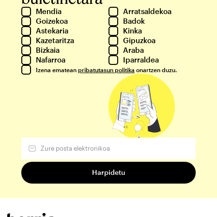
Mendia
Arratsaldekoa
Goizekoa
Badok
Astekaria
Kinka
Kazetaritza
Gipuzkoa
Bizkaia
Araba
Nafarroa
Iparraldea
Izena ematean
pribatutasun politika
onartzen duzu.