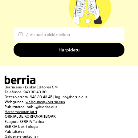
Berria.eus - Euskal Editorea SM
Telefonoa: 943 30 40 30
Bezero arreta: 943 30 43 45 | laguna@berria.eus
Webgunea:
webgunea@berria.eus
Publizitatea:
publi@bidera.eus
Harremanetan jarri
ORRIALDE KORPORATIBOAK
Ezagutu BERRIA Taldea
BERRIA berri bloga
Publizitatea
Galdera-erantzunak