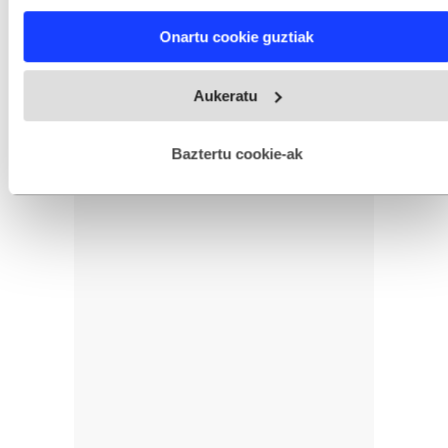
characteristics (fingerprinting)
Find out more about how your personal data is processed
Onartu cookie guztiak
and set your preferences in the
details section
.
Webgune honek cookie propioak eta hirugarrenen cookie-
Aukeratu
fitxategiak erabiltzen ditu. Zure esperientzia eta zerbitzuak
hobetzeko asmoz, cookie teknologiaz baliatzen gara. Ohar
hau onartuz gero, teknologia hori erabiltzeko baimen
esplizitua ematen diguzu.
Gehiago irakurri
Baztertu cookie-ak