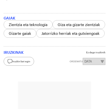
GAIAK
Zientzia eta teknologia
Giza eta gizarte zientziak
Gizarte gaiak
Jatorrizko herriak eta gutxiengoak
IRUZKINAK
Ez dago iruzkinik
Iruzkin bat egin
ORDENATU