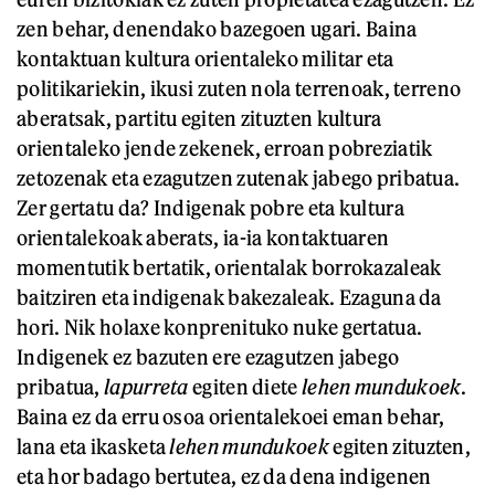
zen behar, denendako bazegoen ugari. Baina
kontaktuan kultura orientaleko militar eta
politikariekin, ikusi zuten nola terrenoak, terreno
aberatsak, partitu egiten zituzten kultura
orientaleko jende zekenek, erroan pobreziatik
zetozenak eta ezagutzen zutenak jabego pribatua.
Zer gertatu da? Indigenak pobre eta kultura
orientalekoak aberats, ia-ia kontaktuaren
momentutik bertatik, orientalak borrokazaleak
baitziren eta indigenak bakezaleak. Ezaguna da
hori. Nik holaxe konprenituko nuke gertatua.
Indigenek ez bazuten ere ezagutzen jabego
pribatua,
lapurreta
egiten diete
lehen mundukoek
.
Baina ez da erru osoa orientalekoei eman behar,
lana eta ikasketa
lehen mundukoek
egiten zituzten,
eta hor badago bertutea, ez da dena indigenen