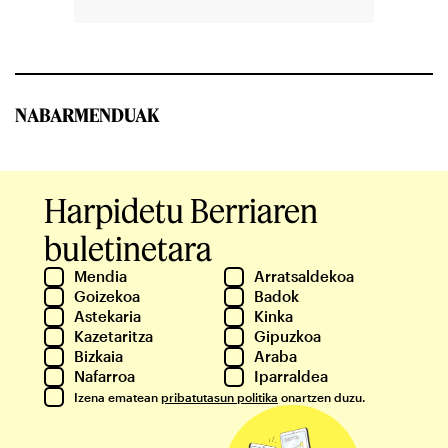
NABARMENDUAK
Harpidetu Berriaren
buletinetara
Mendia
Arratsaldekoa
Goizekoa
Badok
Astekaria
Kinka
Kazetaritza
Gipuzkoa
Bizkaia
Araba
Nafarroa
Iparraldea
Izena ematean
pribatutasun politika
onartzen duzu.