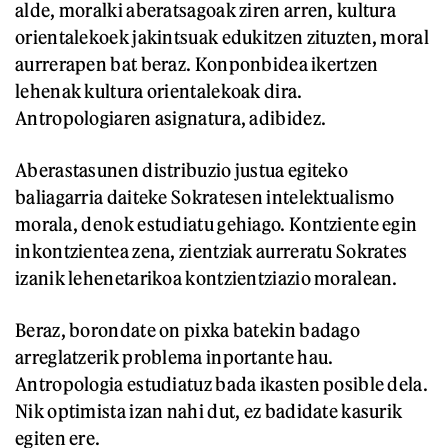
alde, moralki aberatsagoak ziren arren, kultura
orientalekoek jakintsuak edukitzen zituzten, moral
aurrerapen bat beraz. Konponbidea ikertzen
lehenak kultura orientalekoak dira.
Antropologiaren asignatura, adibidez.
Aberastasunen distribuzio justua egiteko
baliagarria daiteke Sokratesen intelektualismo
morala, denok estudiatu gehiago. Kontziente egin
inkontzientea zena, zientziak aurreratu Sokrates
izanik lehenetarikoa kontzientziazio moralean.
Beraz, borondate on pixka batekin badago
arreglatzerik problema inportante hau.
Antropologia estudiatuz bada ikasten posible dela.
Nik optimista izan nahi dut, ez badidate kasurik
egiten ere.