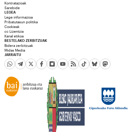
Kontratazioak
Sarebide
LEGEA
Lege informazioa
Pribatutasun politika
Cookieak
cc Lizentzia
Kanal etikoa
BESTELAKO ZERBITZUAK
Bidera zerbitzuak
Midas Media
JARRAITU