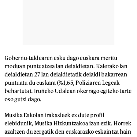
Gobernu-taldearen esku dago euskara meritu
moduan puntuatzea lan deialdietan. Kalerako lan
deialdietan 27 lan deialdietatik deialdi bakarrean
puntuatu du euskara (%1,65, Poliziaren Legeak
behartuta). Iruñeko Udalean okerrago egiteko tarte
oso gutxi dago.
Musika Eskolan irakasleek ez dute profil
elebidunik, Musika Hizkuntzakoa izan ezik. Horrek
azaltzen du zergatik den euskarazko eskaintza hain