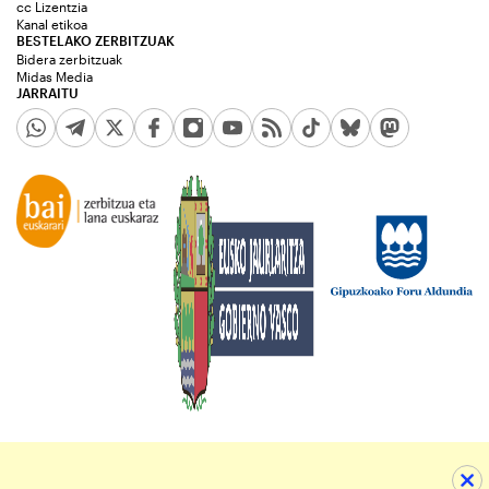
cc Lizentzia
Kanal etikoa
BESTELAKO ZERBITZUAK
Bidera zerbitzuak
Midas Media
JARRAITU