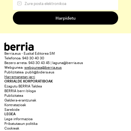
Berria.eus - Euskal Editorea SM
Telefonoa: 943 30 40 30
Bezero arreta: 943 30 43 45 | laguna@berria.eus
Webgunea:
webgunea@berria.eus
Publizitatea:
publi@bidera.eus
Harremanetan jarri
ORRIALDE KORPORATIBOAK
Ezagutu BERRIA Taldea
BERRIA berri bloga
Publizitatea
Galdera-erantzunak
Kontratazioak
Sarebide
LEGEA
Lege informazioa
Pribatutasun politika
Cookieak