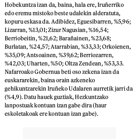
Hobekuntza izan da, baina, hala ere, Iruñerriko
edo eremu mistoko beste udalekin alderatuta,
kopuru eskasa da. Adibidez, Eguesibarren, %5,96;
Lizarran, %13,01; Zizur Nagusian, %16,54;
Berriobeitin, %21,62; Barañainen, %23,68;
Burlatan, %24,57; Atarrabian, %33,33; Orkoienen,
%35,09; Antsoainen, %39,62; Berriozarren,
%42,03; Uharten, %50; Oltza Zendean, %53,33.
Nafarroako Gobernua beti oso zekena izan da
euskararekin, baina orain azkeneko
gehikuntzarekin Iruñeko Udalaren aurretik jarri da
(%4,9). Datu hauek guztiak, Hezkuntzako
lanpostuak kontuan izan gabe dira (haur
eskoletakoak ere kontuan izan gabe).