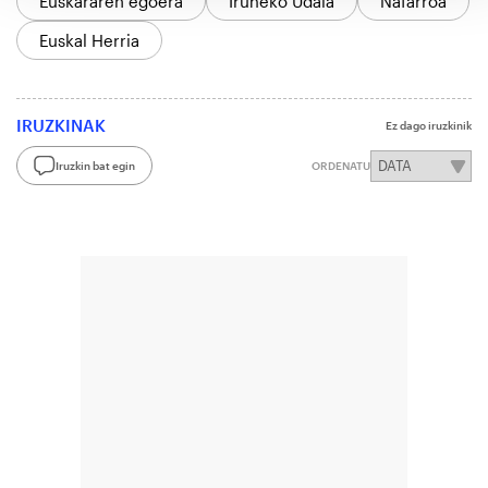
Euskararen egoera
Iruñeko Udala
Nafarroa
Euskal Herria
IRUZKINAK
Ez dago iruzkinik
Iruzkin bat egin
ORDENATU