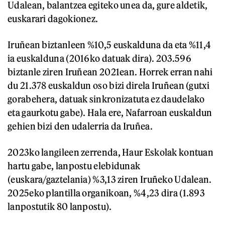
Udalean, balantzea egiteko unea da, gure aldetik,
euskarari dagokionez.
Iruñean biztanleen %10,5 euskalduna da eta %11,4
ia euskalduna (2016ko datuak dira). 203.596
biztanle ziren Iruñean 2021ean. Horrek erran nahi
du 21.378 euskaldun oso bizi direla Iruñean (gutxi
gorabehera, datuak sinkronizatuta ez daudelako
eta gaurkotu gabe). Hala ere, Nafarroan euskaldun
gehien bizi den udalerria da Iruñea.
2023ko langileen zerrenda, Haur Eskolak kontuan
hartu gabe, lanpostu elebidunak
(euskara/gaztelania) %3,13 ziren Iruñeko Udalean.
2025eko plantilla organikoan, %4,23 dira (1.893
lanpostutik 80 lanpostu).