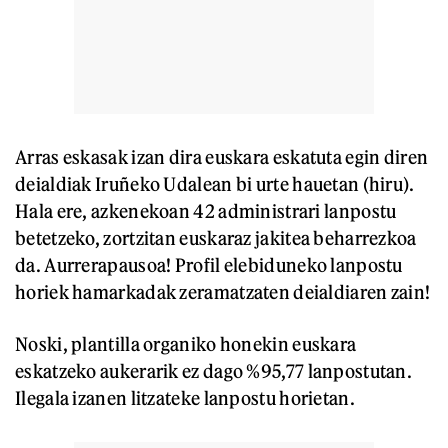
Arras eskasak izan dira euskara eskatuta egin diren
deialdiak Iruñeko Udalean bi urte hauetan (hiru).
Hala ere, azkenekoan 42 administrari lanpostu
betetzeko, zortzitan euskaraz jakitea beharrezkoa
da. Aurrerapausoa! Profil elebiduneko lanpostu
horiek hamarkadak zeramatzaten deialdiaren zain!
Noski, plantilla organiko honekin euskara
eskatzeko aukerarik ez dago %95,77 lanpostutan.
Ilegala izanen litzateke lanpostu horietan.