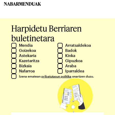
NABARMENDUAK
Harpidetu Berriaren
buletinetara
Mendia
Arratsaldekoa
Goizekoa
Badok
Astekaria
Kinka
Kazetaritza
Gipuzkoa
Bizkaia
Araba
Nafarroa
Iparraldea
Izena ematean
pribatutasun politika
onartzen duzu.