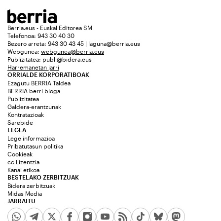
Berria.eus - Euskal Editorea SM
Telefonoa: 943 30 40 30
Bezero arreta: 943 30 43 45 | laguna@berria.eus
Webgunea:
webgunea@berria.eus
Publizitatea:
publi@bidera.eus
Harremanetan jarri
ORRIALDE KORPORATIBOAK
Ezagutu BERRIA Taldea
BERRIA berri bloga
Publizitatea
Galdera-erantzunak
Kontratazioak
Sarebide
LEGEA
Lege informazioa
Pribatutasun politika
Cookieak
cc Lizentzia
Kanal etikoa
BESTELAKO ZERBITZUAK
Bidera zerbitzuak
Midas Media
JARRAITU