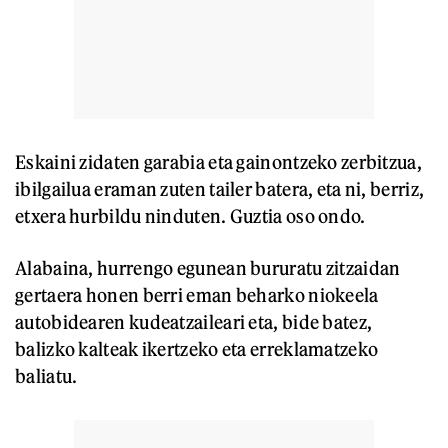
Eskaini zidaten garabia eta gainontzeko zerbitzua,
ibilgailua eraman zuten tailer batera, eta ni, berriz,
etxera hurbildu ninduten. Guztia oso ondo.
Alabaina, hurrengo egunean bururatu zitzaidan
gertaera honen berri eman beharko niokeela
autobidearen kudeatzaileari eta, bide batez,
balizko kalteak ikertzeko eta erreklamatzeko
baliatu.