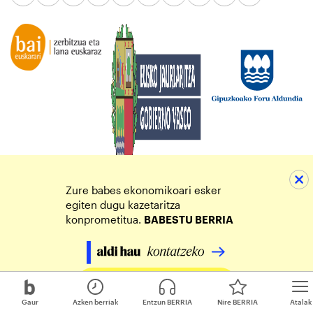
Zure babes ekonomikoari esker
egiten dugu kazetaritza
konprometitua.
BABESTU BERRIA
Egin zure ekarpena
Gaur
Azken berriak
Entzun BERRIA
Nire BERRIA
Atalak