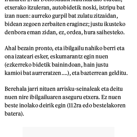
etxerako itzuleran, autobidetik noski, istripu bat
izan nuen: aurreko gurpil bat zulatu zitzaidan,
bidean zegoen zerbaiten eraginez; justu ikusteko
denbora eman zidan, ez, ordea, hura saihesteko.
Ahal bezain pronto, eta ibilgailu nahiko berri eta
ona izateari esker, eskumarantz egin nuen
(ezkerreko bidetik bainindoan, hain justu
kamioi bat aurreratzen….), eta bazterrean gelditu.
Berehala jarri nituen arrisku-seinaleak eta deitu
nuen nire ibilgailuaren aseguru etxera. Ez nuen
beste inolako deirik egin (112ra edo bestelakoren
batera).