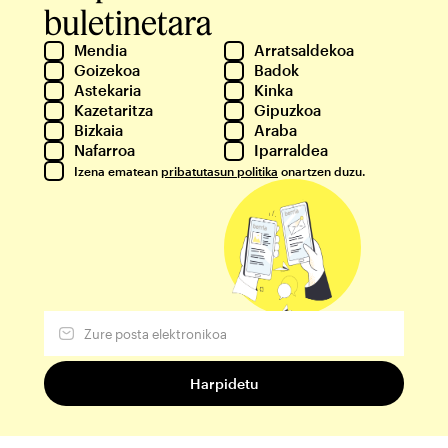
buletinetara
Mendia
Arratsaldekoa
Goizekoa
Badok
Astekaria
Kinka
Kazetaritza
Gipuzkoa
Bizkaia
Araba
Nafarroa
Iparraldea
Izena ematean
pribatutasun politika
onartzen duzu.