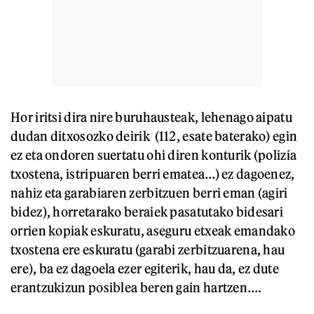
Hor iritsi dira nire buruhausteak, lehenago aipatu
dudan ditxosozko deirik (112, esate baterako) egin
ez eta ondoren suertatu ohi diren konturik (polizia
txostena, istripuaren berri ematea…) ez dagoenez,
nahiz eta garabiaren zerbitzuen berri eman (agiri
bidez), horretarako beraiek pasatutako bidesari
orrien kopiak eskuratu, aseguru etxeak emandako
txostena ere eskuratu (garabi zerbitzuarena, hau
ere), ba ez dagoela ezer egiterik, hau da, ez dute
erantzukizun posiblea beren gain hartzen….