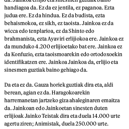
handiagoa da. Ez da ez jentila, ez paganoa. Ezta
judua ere. Ez da hindua. Ez da budista, ezta
behaismokoa, ez sikh, ez taoista. Jainkoa ez da
wicca edo tenplarioa, ez da Shinto edo
brahmanista, ezta Ayaviri erlijiokoa ere. Jainkoa ez
da munduko 4.200 erlijioetako bat ere. Jainkoa ez
da Konfuzio, ezta taoismoarekin edo ortodoxoekin
identifikatzen ere. Jainkoa Jainkoa da, erlijio eta
sinesmen guztiak baino gehiago da.
Da eta ez da. Gauza horiek guztiak dira eta, aldi
berean, agian ez da. Haragokoarekin
harremanetan jartzeko giza ahaleginaren emaitza
da. Jainkoan edo Jainkoetan sinesten duten
erlijioak Jainko Teistak dira eta duela 14.000 urte
agertu ziren; Animistak, duela 250.000 urte.