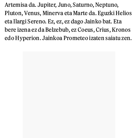
Artemisa da. Jupiter, Juno, Saturno, Neptuno,
Pluton, Venus, Minerva eta Marte da. Eguzki Helios
eta Ilargi Sereno. Ez, ez, ez dago Jainko bat. Eta
bere izena ez da Belzebub, ez Coeus, Crius, Kronos
edo Hyperion. Jainkoa Prometeo izaten saiatu zen.