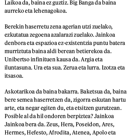
Laikoa da, baina ez guztiz. Big Banga da baina
aurreko eta lehenagokoa.
Berekin haserretu zena agerian utzi zuelako,
ezkutatua zegoena azalarazi zuelako. Jainkoa
denbora eta espazioa ez-existentzia puntu batera
murriztuta baina aldi berean betierekoa da.
Unibertso infinituen kausa da. Argia eta
iluntasuna. Ura eta sua. Zerua eta lurra. Izotza eta
itsasoa.
Askotarikoa da baina bakarra. Baketsua da, baina
bere semea haserretzen da, zigorra eskutan hartu
arte, eta negar egiten du, eta etsitzen gurutzean.
Posible al da hil ondoren berpiztea? Jainkoa
Jainkoa bera da. Zeus, Hera, Poseidon, Ares,
Hermes, Hefesto, Afrodita, Atenea, Apolo eta