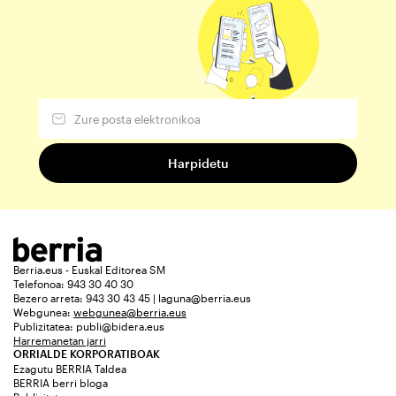
Berria.eus - Euskal Editorea SM
Telefonoa: 943 30 40 30
Bezero arreta: 943 30 43 45 | laguna@berria.eus
Webgunea:
webgunea@berria.eus
Publizitatea:
publi@bidera.eus
Harremanetan jarri
ORRIALDE KORPORATIBOAK
Ezagutu BERRIA Taldea
BERRIA berri bloga