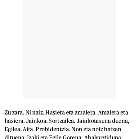
Zu zara. Ni naiz. Hasiera eta amaiera. Amaiera eta
hasiera. Jainkoa. Sortzailea. Jainkotasuna duena,
Egilea. Aita. Probidentzia. Non eta noiz batzen
dituena. Izaki eta Egile Gorena. Ahalguztiduna.