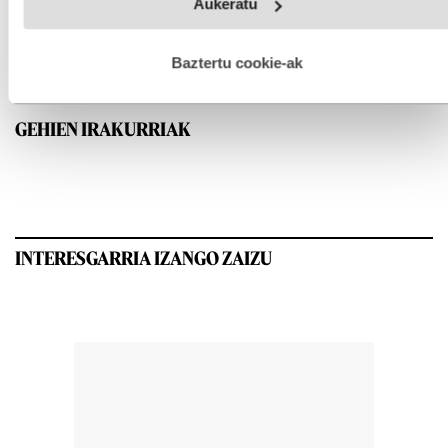
Aukeratu
fitxategiak erabiltzen ditu. Zure esperientzia eta zerbitzuak
hobetzeko asmoz, cookie teknologiaz baliatzen gara. Ohar
hau onartuz gero, teknologia hori erabiltzeko baimen
esplizitua ematen diguzu.
Gehiago irakurri
Baztertu cookie-ak
GEHIEN IRAKURRIAK
INTERESGARRIA IZANGO ZAIZU