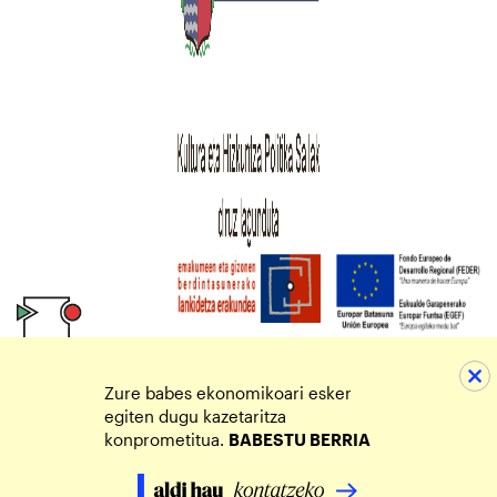
Zure babes ekonomikoari esker
egiten dugu kazetaritza
konprometitua.
BABESTU BERRIA