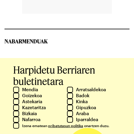
NABARMENDUAK
Harpidetu Berriaren
buletinetara
Mendia
Arratsaldekoa
Goizekoa
Badok
Astekaria
Kinka
Kazetaritza
Gipuzkoa
Bizkaia
Araba
Nafarroa
Iparraldea
Izena ematean
pribatutasun politika
onartzen duzu.