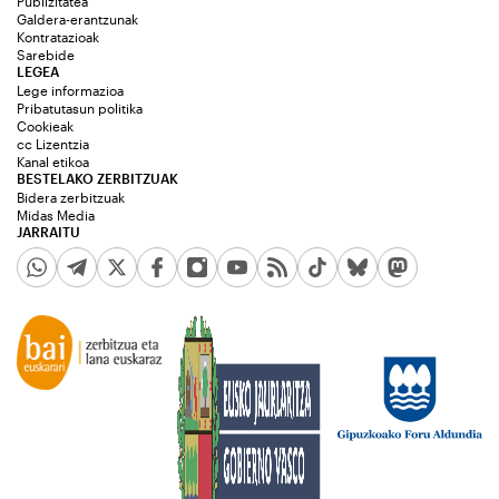
Publizitatea
Galdera-erantzunak
Kontratazioak
Sarebide
LEGEA
Lege informazioa
Pribatutasun politika
Cookieak
cc Lizentzia
Kanal etikoa
BESTELAKO ZERBITZUAK
Bidera zerbitzuak
Midas Media
JARRAITU