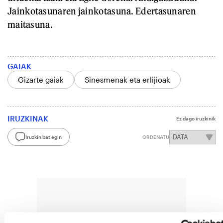
Jainkotasunaren jainkotasuna. Edertasunaren
maitasuna.
GAIAK
Gizarte gaiak
Sinesmenak eta erlijioak
IRUZKINAK
Ez dago iruzkinik
Iruzkin bat egin
ORDENATU