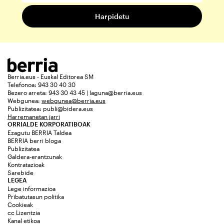
Berria.eus - Euskal Editorea SM
Telefonoa: 943 30 40 30
Bezero arreta: 943 30 43 45 | laguna@berria.eus
Webgunea:
webgunea@berria.eus
Publizitatea:
publi@bidera.eus
Harremanetan jarri
ORRIALDE KORPORATIBOAK
Ezagutu BERRIA Taldea
BERRIA berri bloga
Publizitatea
Galdera-erantzunak
Kontratazioak
Sarebide
LEGEA
Lege informazioa
Pribatutasun politika
Cookieak
cc Lizentzia
Kanal etikoa