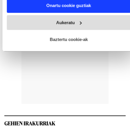
Find out more about how your personal data is processed
Onartu cookie guztiak
and set your preferences in the
details section
.
Webgune honek cookie propioak eta hirugarrenen cookie-
Aukeratu
fitxategiak erabiltzen ditu. Zure esperientzia eta zerbitzuak
hobetzeko asmoz, cookie teknologiaz baliatzen gara. Ohar
hau onartuz gero, teknologia hori erabiltzeko baimen
esplizitua ematen diguzu.
Gehiago irakurri
Baztertu cookie-ak
GEHIEN IRAKURRIAK