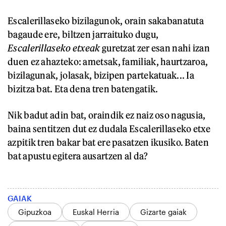
Escalerillaseko bizilagunok, orain sakabanatuta
bagaude ere, biltzen jarraituko dugu,
Escalerillaseko etxeak
guretzat zer esan nahi izan
duen ez ahazteko: ametsak, familiak, haurtzaroa,
bizilagunak, jolasak, bizipen partekatuak... Ia
bizitza bat. Eta dena tren batengatik.
Nik badut adin bat, oraindik ez naiz oso nagusia,
baina sentitzen dut ez dudala Escalerillaseko etxe
azpitik tren bakar bat ere pasatzen ikusiko. Baten
bat apustu egitera ausartzen al da?
GAIAK
Gipuzkoa
Euskal Herria
Gizarte gaiak