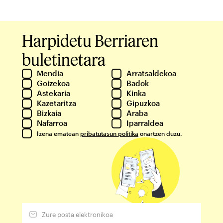
Harpidetu Berriaren
buletinetara
Mendia
Arratsaldekoa
Goizekoa
Badok
Astekaria
Kinka
Kazetaritza
Gipuzkoa
Bizkaia
Araba
Nafarroa
Iparraldea
Izena ematean
pribatutasun politika
onartzen duzu.