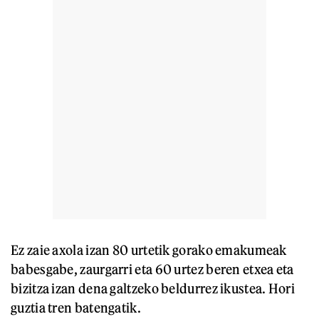
Ez zaie axola izan 80 urtetik gorako emakumeak
babesgabe, zaurgarri eta 60 urtez beren etxea eta
bizitza izan dena galtzeko beldurrez ikustea. Hori
guztia tren batengatik.