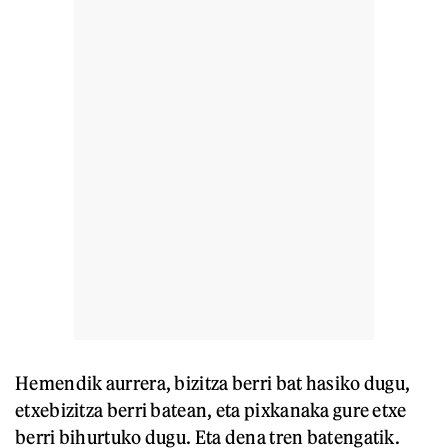
Hemendik aurrera, bizitza berri bat hasiko dugu,
etxebizitza berri batean, eta pixkanaka gure etxe
berri bihurtuko dugu. Eta dena tren batengatik.