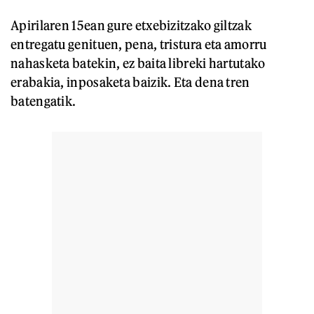
Apirilaren 15ean gure etxebizitzako giltzak
entregatu genituen, pena, tristura eta amorru
nahasketa batekin, ez baita libreki hartutako
erabakia, inposaketa baizik. Eta dena tren
batengatik.