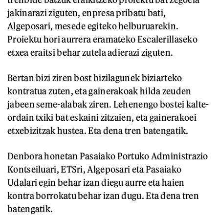
jakinarazi ziguten, enpresa pribatu bati,
Algeposari, mesede egiteko helburuarekin.
Proiektu hori aurrera eramateko Escalerillaseko
etxea eraitsi behar zutela adierazi ziguten.
Bertan bizi ziren bost bizilagunek biziarteko
kontratua zuten, eta gainerakoak hilda zeuden
jabeen seme-alabak ziren. Lehenengo bostei kalte-
ordain txiki bat eskaini zitzaien, eta gainerakoei
etxebizitzak hustea. Eta dena tren batengatik.
Denbora honetan Pasaiako Portuko Administrazio
Kontseiluari, ETSri, Algeposari eta Pasaiako
Udalari egin behar izan diegu aurre eta haien
kontra borrokatu behar izan dugu. Eta dena tren
batengatik.