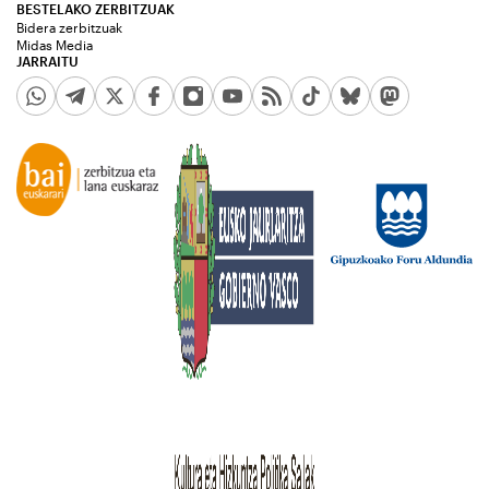
BESTELAKO ZERBITZUAK
Bidera zerbitzuak
Midas Media
JARRAITU