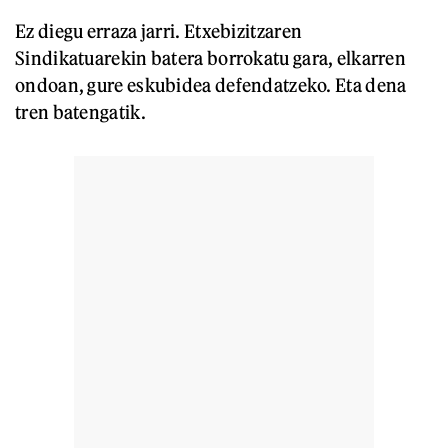
Ez diegu erraza jarri. Etxebizitzaren
Sindikatuarekin batera borrokatu gara, elkarren
ondoan, gure eskubidea defendatzeko. Eta dena
tren batengatik.