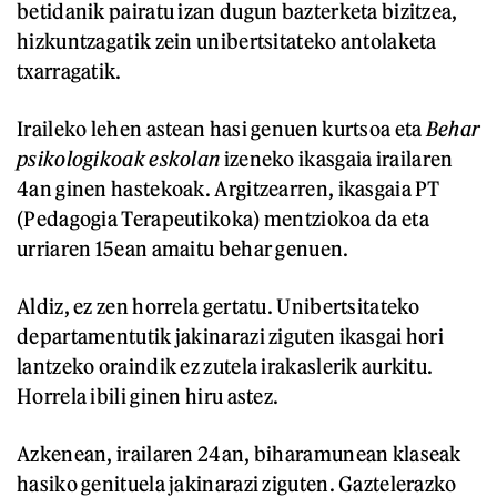
betidanik pairatu izan dugun bazterketa bizitzea,
hizkuntzagatik zein unibertsitateko antolaketa
txarragatik.
Iraileko lehen astean hasi genuen kurtsoa eta
Behar
psikologikoak eskolan
izeneko ikasgaia irailaren
4an ginen hastekoak. Argitzearren, ikasgaia PT
(Pedagogia Terapeutikoka) mentziokoa da eta
urriaren 15ean amaitu behar genuen.
Aldiz, ez zen horrela gertatu. Unibertsitateko
departamentutik jakinarazi ziguten ikasgai hori
lantzeko oraindik ez zutela irakaslerik aurkitu.
Horrela ibili ginen hiru astez.
Azkenean, irailaren 24an, biharamunean klaseak
hasiko genituela jakinarazi ziguten. Gaztelerazko