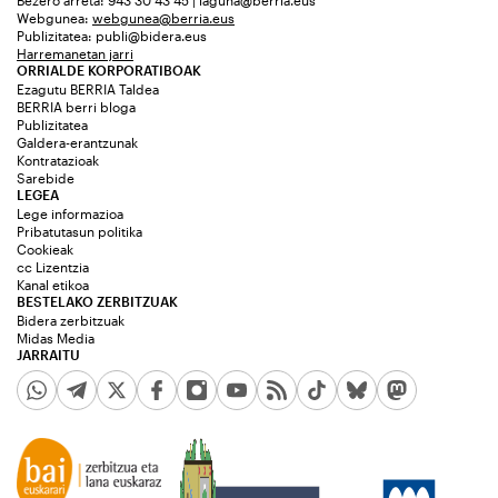
Bezero arreta: 943 30 43 45 | laguna@berria.eus
Webgunea:
webgunea@berria.eus
Publizitatea:
publi@bidera.eus
Harremanetan jarri
ORRIALDE KORPORATIBOAK
Ezagutu BERRIA Taldea
BERRIA berri bloga
Publizitatea
Galdera-erantzunak
Kontratazioak
Sarebide
LEGEA
Lege informazioa
Pribatutasun politika
Cookieak
cc Lizentzia
Kanal etikoa
BESTELAKO ZERBITZUAK
Bidera zerbitzuak
Midas Media
JARRAITU