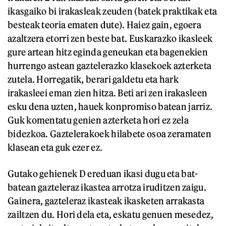
ikasgaiko bi irakasleak zeuden (batek praktikak eta
besteak teoria ematen dute). Haiez gain, egoera
azaltzera etorri zen beste bat. Euskarazko ikasleek
gure artean hitz eginda geneukan eta bagenekien
hurrengo astean gaztelerazko klasekoek azterketa
zutela. Horregatik, berari galdetu eta hark
irakasleei eman zien hitza. Beti ari zen irakasleen
esku dena uzten, hauek konpromiso batean jarriz.
Guk komentatu genien azterketa hori ez zela
bidezkoa. Gaztelerakoek hilabete osoa zeramaten
klasean eta guk ezer ez.
Gutako gehienek D ereduan ikasi dugu eta bat-
batean gazteleraz ikastea arrotza iruditzen zaigu.
Gainera, gazteleraz ikasteak ikasketen arrakasta
zailtzen du. Hori dela eta, eskatu genuen mesedez,