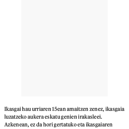
Ikasgai hau urriaren 15ean amaitzen zenez, ikasgaia
luzatzeko aukera eskatu genien irakasleei.
Azkenean, ez da hori gertatuko eta ikasgaiaren