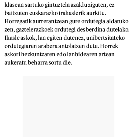
klasean sartuko gintuztela azaldu ziguten, ez
baitzuten euskarazko irakaslerik aurkitu.
Horregatik aurrerantzean gure ordutegia aldatuko
zen, gaztelerazkoek ordutegi desberdina dutelako.
Ikasle askok, lan egiten dutenez, unibertsitateko
ordutegiaren arabera antolatzen dute. Horrek
askori hezkuntzaren edo lanbidearen artean
aukeratu beharra sortu die.