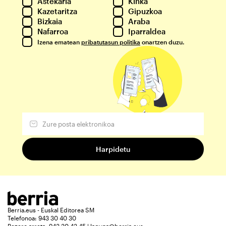
Astekaria
Kinka
Kazetaritza
Gipuzkoa
Bizkaia
Araba
Nafarroa
Iparraldea
Izena ematean
pribatutasun politika
onartzen duzu.
Berria.eus - Euskal Editorea SM
Telefonoa: 943 30 40 30