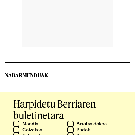
NABARMENDUAK
Harpidetu Berriaren
buletinetara
Mendia
Arratsaldekoa
Goizekoa
Badok