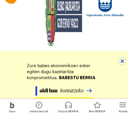
Zure babes ekonomikoari esker
egiten dugu kazetaritza
konprometitua.
BABESTU BERRIA
Egin zure ekarpena
Gaur
Azken berriak
Entzun BERRIA
Nire BERRIA
Atalak