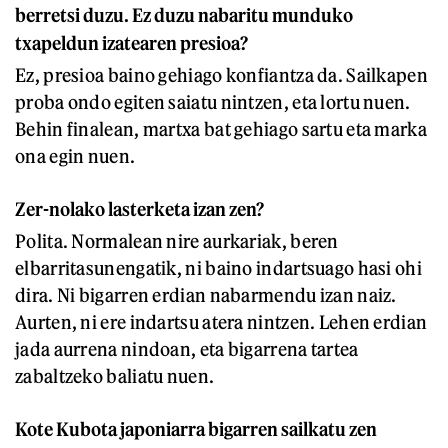
berretsi duzu. Ez duzu nabaritu munduko
txapeldun izatearen presioa?
Ez, presioa baino gehiago konfiantza da. Sailkapen
proba ondo egiten saiatu nintzen, eta lortu nuen.
Behin finalean, martxa bat gehiago sartu eta marka
ona egin nuen.
Zer-nolako lasterketa izan zen?
Polita. Normalean nire aurkariak, beren
elbarritasunengatik, ni baino indartsuago hasi ohi
dira. Ni bigarren erdian nabarmendu izan naiz.
Aurten, ni ere indartsu atera nintzen. Lehen erdian
jada aurrena nindoan, eta bigarrena tartea
zabaltzeko baliatu nuen.
Kote Kubota japoniarra bigarren sailkatu zen