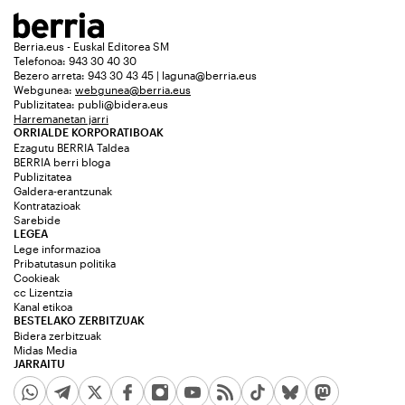
Berria.eus - Euskal Editorea SM
Telefonoa: 943 30 40 30
Bezero arreta: 943 30 43 45 | laguna@berria.eus
Webgunea:
webgunea@berria.eus
Publizitatea:
publi@bidera.eus
Harremanetan jarri
ORRIALDE KORPORATIBOAK
Ezagutu BERRIA Taldea
BERRIA berri bloga
Publizitatea
Galdera-erantzunak
Kontratazioak
Sarebide
LEGEA
Lege informazioa
Pribatutasun politika
Cookieak
cc Lizentzia
Kanal etikoa
BESTELAKO ZERBITZUAK
Bidera zerbitzuak
Midas Media
JARRAITU