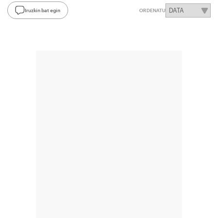
Iruzkin bat egin
ORDENATU