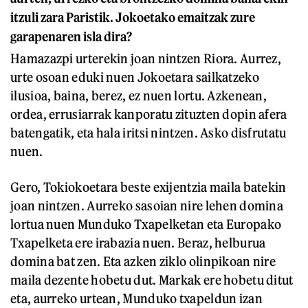
itzuli zara Paristik. Jokoetako emaitzak zure
garapenaren isla dira?
Hamazazpi urterekin joan nintzen Riora. Aurrez,
urte osoan eduki nuen Jokoetara sailkatzeko
ilusioa, baina, berez, ez nuen lortu. Azkenean,
ordea, errusiarrak kanporatu zituzten dopin afera
batengatik, eta hala iritsi nintzen. Asko disfrutatu
nuen.
Gero, Tokiokoetara beste exijentzia maila batekin
joan nintzen. Aurreko sasoian nire lehen domina
lortua nuen Munduko Txapelketan eta Europako
Txapelketa ere irabazia nuen. Beraz, helburua
domina bat zen. Eta azken ziklo olinpikoan nire
maila dezente hobetu dut. Markak ere hobetu ditut
eta, aurreko urtean, Munduko txapeldun izan