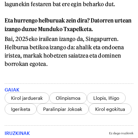
lagunekin festaren bat ere egin beharko dut.
Eta hurrengo helburuak zein dira? Datorren urtean
izango duzue Munduko Txapelketa.
Bai, 2025eko irailean izango da, Singapurren.
Helburua betikoa izango da: ahalik eta ondoena
iristea, markak hobetzen saiatzea eta dominen
borrokan egotea.
GAIAK
Kirol jarduerak
Olinpismoa
Llopis, Iñigo
Igeriketa
Paralinpiar Jokoak
Kirol egokitua
IRUZKINAK
Ez dago iruzkinik