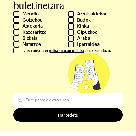
buletinetara
Mendia
Arratsaldekoa
Goizekoa
Badok
Astekaria
Kinka
Kazetaritza
Gipuzkoa
Bizkaia
Araba
Nafarroa
Iparraldea
Izena ematean
pribatutasun politika
onartzen duzu.