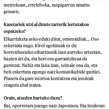
metrokoan, erreleboka, zazpigarren amaitu
genuen.
Kazetariek utzi al dizute tarterik lortutakoa
ospatzeko?
Elkarrizketa asko eduki ditut, omenaldiak... Oso
eskertuta nago. Kirol egokituak ez du
horrenbesteko oihartzunik izan aurreko urteetan,
hazten ari da, eta hori oso garrantzitsua da
guretzat. Nahiz eta lana izan, seinale ona da, eta
beti eskertuta egongo naiz komunikabide guztiei.
Plazera da gure istorioa kontatzea eta jendeak
ezagutu ahal izatea.
Orain, atseden hartuko duzu?
Bai, oporretara joango naiz Japoniara. Eta itzuleran