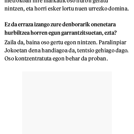
metrokoan nire markatik oso hurbil geratu
nintzen, eta horri esker lortu nuen urrezko domina.
Ez da erraza izango zure denborarik onenetara
hurbiltzea horren egun garrantzitsuetan, ezta?
Zaila da, baina oso gertu egon nintzen. Paralinpiar
Jokoetan dena handiagoa da, tentsio gehiago dago.
Oso kontzentratuta egon behar da proban.