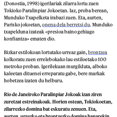
(Donostia, 1998) igerilariak zilarra lortu zuen
Tokioko Paralinpiar Jokoetan. Iaz, proba berean,
Munduko Txapelketa irabazi zuen. Eta, aurten,
Parisko jokoetan,
onena dela berretsi du
. Munduko
txapelduna izateak «presioa baino gehiago
konfiantza» ematen dio.
Bizkar estilokoan lortutako urreaz gain,
brontzea
kolkoratu zuen errelebokako lau estiloetako 100
metroko proban. Igerilekuan murgilduta, alboko
kaleetan dituenei erreparatu gabe, bere markak
hobetzea izaten du helburu.
Rio de Janeiroko Paralinpiar Jokoak izan ziren
zuretzat estreinakoak. Horien ostean, Tokiokoetan,
zilarrezko domina bat eskuratu zenuen. Eta,
aurten, urrezko eta brontzezko domina banarekin