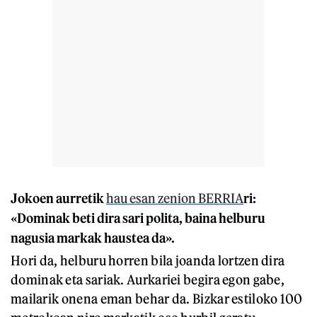
Jokoen aurretik
hau esan zenion BERRIA
ri:
«Dominak beti dira sari polita, baina helburu
nagusia markak haustea da».
Hori da, helburu horren bila joanda lortzen dira
dominak eta sariak. Aurkariei begira egon gabe,
mailarik onena eman behar da. Bizkar estiloko 100