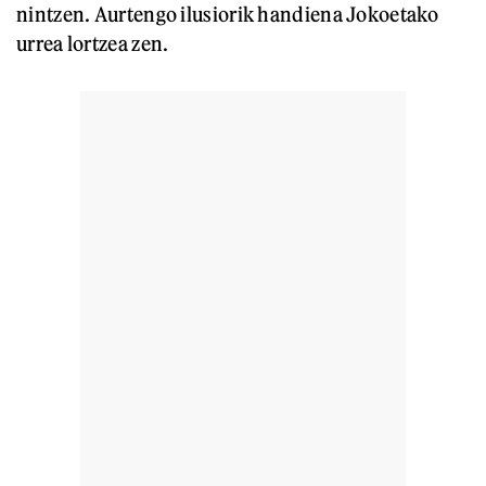
nintzen. Aurtengo ilusiorik handiena Jokoetako
urrea lortzea zen.