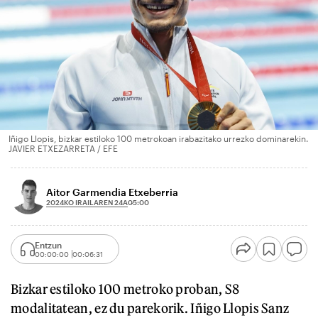
Iñigo Llopis, bizkar estiloko 100 metrokoan irabazitako urrezko dominarekin.
JAVIER ETXEZARRETA / EFE
Aitor Garmendia Etxeberria
2024KO IRAILAREN 24A
05:00
Entzun
00:00:00
00:06:31
Bizkar estiloko 100 metroko proban, S8
modalitatean, ez du parekorik. Iñigo Llopis Sanz