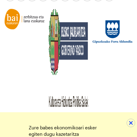
Zure babes ekonomikoari esker
egiten dugu kazetaritza