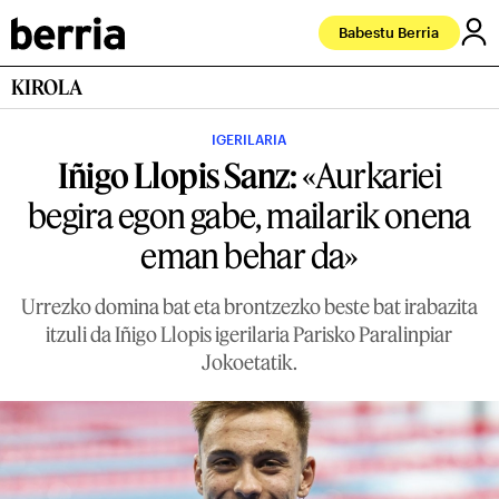
Babestu Berria
KIROLA
IGERILARIA
Iñigo Llopis Sanz:
«Aurkariei
begira egon gabe, mailarik onena
eman behar da»
Urrezko domina bat eta brontzezko beste bat irabazita
itzuli da Iñigo Llopis igerilaria Parisko Paralinpiar
Jokoetatik.