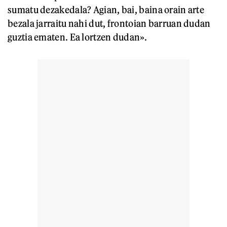
sumatu dezakedala? Agian, bai, baina orain arte
bezala jarraitu nahi dut, frontoian barruan dudan
guztia ematen. Ea lortzen dudan».