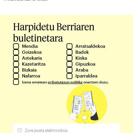
Harpidetu Berriaren
buletinetara
Mendia
Arratsaldekoa
Goizekoa
Badok
Astekaria
Kinka
Kazetaritza
Gipuzkoa
Bizkaia
Araba
Nafarroa
Iparraldea
Izena ematean
pribatutasun politika
onartzen duzu.