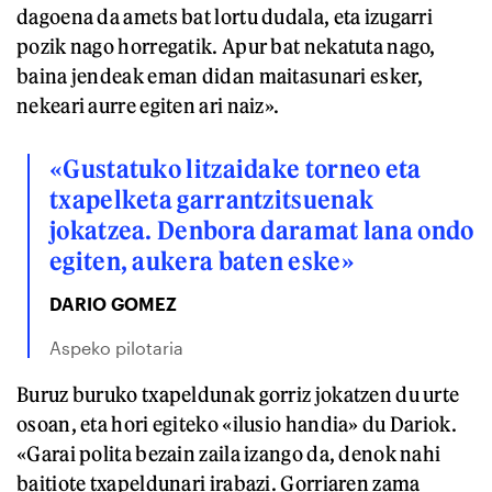
dagoena da amets bat lortu dudala, eta izugarri
pozik nago horregatik. Apur bat nekatuta nago,
baina jendeak eman didan maitasunari esker,
nekeari aurre egiten ari naiz».
«Gustatuko litzaidake torneo eta
txapelketa garrantzitsuenak
jokatzea. Denbora daramat lana ondo
egiten, aukera baten eske»
DARIO GOMEZ
Aspeko pilotaria
Buruz buruko txapeldunak gorriz jokatzen du urte
osoan, eta hori egiteko «ilusio handia» du Dariok.
«Garai polita bezain zaila izango da, denok nahi
baitiote txapeldunari irabazi. Gorriaren zama