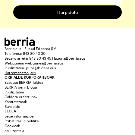
Berria.eus - Euskal Editorea SM
Telefonoa: 943 30 40 30
Bezero arreta: 943 30 43 45 | laguna@berria.eus
Webgunea:
webgunea@berria.eus
Publizitatea:
publi@bidera.eus
Harremanetan jarri
ORRIALDE KORPORATIBOAK
Ezagutu BERRIA Taldea
BERRIA berri bloga
Publizitatea
Galdera-erantzunak
Kontratazioak
Sarebide
LEGEA
Lege informazioa
Pribatutasun politika
Cookieak
cc Lizentzia