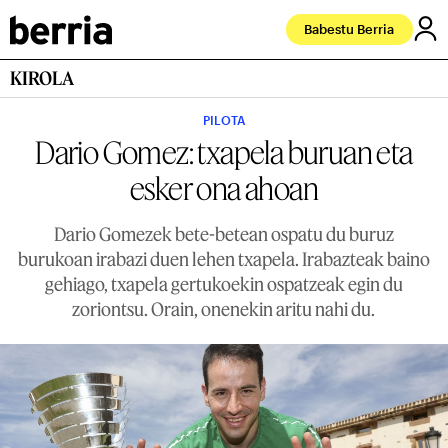
Babestu Berria
KIROLA
PILOTA
Dario Gomez: txapela buruan eta
esker ona ahoan
Dario Gomezek bete-betean ospatu du buruz
burukoan irabazi duen lehen txapela. Irabazteak baino
gehiago, txapela gertukoekin ospatzeak egin du
zoriontsu. Orain, onenekin aritu nahi du.