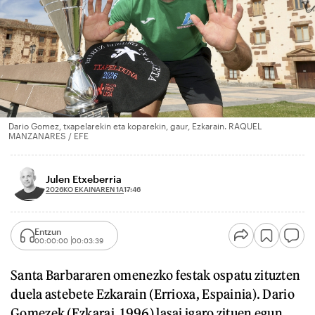
Dario Gomez, txapelarekin eta koparekin, gaur, Ezkarain. RAQUEL
MANZANARES / EFE
Julen Etxeberria
2026KO EKAINAREN 1A
17:46
Entzun
00:00:00
00:03:39
Santa Barbararen omenezko festak ospatu zituzten
duela astebete Ezkarain (Errioxa, Espainia). Dario
Gomezek (Ezkarai, 1996) lasai igaro zituen egun