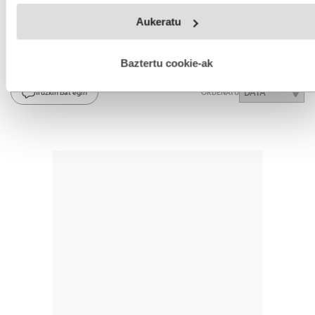
IBAI ZABALA GANDARIAS
Webgune honek cookie propioak eta hirugarrenen cookie-
Aukeratu
fitxategiak erabiltzen ditu. Zure esperientzia eta zerbitzuak
hobetzeko asmoz, cookie teknologiaz baliatzen gara. Ohar
hau onartuz gero, teknologia hori erabiltzeko baimen
esplizitua ematen diguzu.
Gehiago irakurri
Baztertu cookie-ak
IRUZKINAK
Ez dago iruzkinik
Iruzkin bat egin
ORDENATU