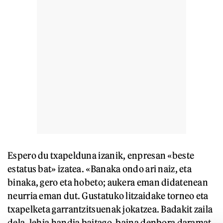
Espero du txapelduna izanik, enpresan «beste
estatus bat» izatea. «Banaka ondo ari naiz, eta
binaka, gero eta hobeto; aukera eman didatenean
neurria eman dut. Gustatuko litzaidake torneo eta
txapelketa garrantzitsuenak jokatzea. Badakit zaila
dela, lehia handia baitago, baina denbora daramat