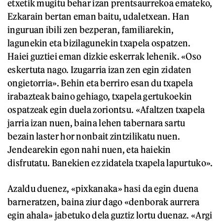
etxetik mugitu behar izan prentsaurrekoa emateko,
Ezkarain bertan eman baitu, udaletxean. Han
inguruan ibili zen bezperan, familiarekin,
lagunekin eta bizilagunekin txapela ospatzen.
Haiei guztiei eman dizkie eskerrak lehenik. «Oso
eskertuta nago. Izugarria izan zen egin zidaten
ongietorria». Behin eta berriro esan du txapela
irabazteak baino gehiago, txapela gertukoekin
ospatzeak egin duela zoriontsu. «Afaltzen txapela
jarria izan nuen, baina lehen tabernara sartu
bezain laster hor nonbait zintzilikatu nuen.
Jendearekin egon nahi nuen, eta haiekin
disfrutatu. Banekien ez zidatela txapela lapurtuko».
Azaldu duenez, «pixkanaka» hasi da egin duena
barneratzen, baina ziur dago «denborak aurrera
egin ahala» jabetuko dela guztiz lortu duenaz. «Argi