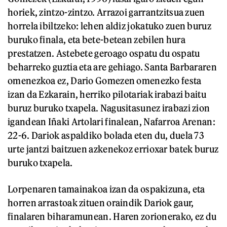
horiek, zintzo-zintzo. Arrazoi garrantzitsua zuen
horrela ibiltzeko: lehen aldiz jokatuko zuen buruz
buruko finala, eta bete-betean zebilen hura
prestatzen. Astebete geroago ospatu du ospatu
beharreko guztia eta are gehiago. Santa Barbararen
omenezkoa ez, Dario Gomezen omenezko festa
izan da Ezkarain, herriko pilotariak irabazi baitu
buruz buruko txapela. Nagusitasunez irabazi zion
igandean Iñaki Artolari finalean, Nafarroa Arenan:
22-6. Dariok aspaldiko bolada eten du, duela 73
urte jantzi baitzuen azkenekoz errioxar batek buruz
buruko txapela.
Lorpenaren tamainakoa izan da ospakizuna, eta
horren arrastoak zituen oraindik Dariok gaur,
finalaren biharamunean. Haren zorionerako, ez du