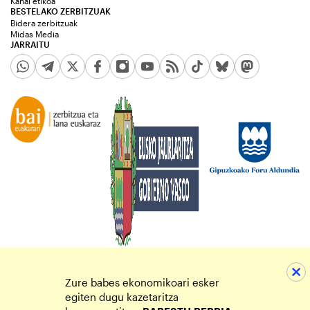
Kanal etikoa
BESTELAKO ZERBITZUAK
Bidera zerbitzuak
Midas Media
JARRAITU
Zure babes ekonomikoari esker
egiten dugu kazetaritza