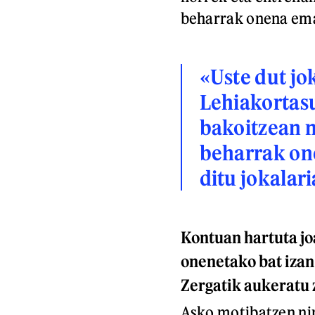
beharrak onena ema
«Uste dut jo
Lehiakortas
bakoitzean n
beharrak on
ditu jokalar
Kontuan hartuta jo
onenetako bat izan 
Zergatik aukeratu
Asko motibatzen ni