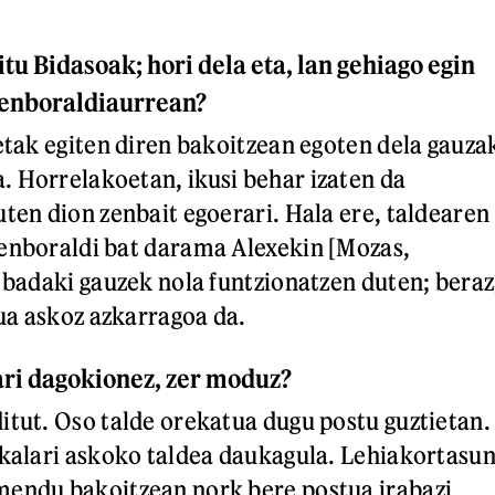
itu Bidasoak; hori dela eta, lan gehiago egin
denboraldiaurrean?
ketak egiten diren bakoitzean egoten dela gauza
 Horrelakoetan, ikusi behar izaten da
uten dion zenbait egoerari. Hala ere, taldearen
enboraldi bat darama Alexekin [Mozas,
a badaki gauzek nola funtzionatzen duten; beraz
ua askoz azkarragoa da.
ri dagokionez, zer moduz?
itut. Oso talde orekatua dugu postu guztietan.
okalari askoko taldea daukagula. Lehiakortasu
mendu bakoitzean nork bere postua irabazi