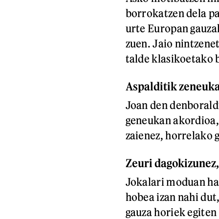
borrokatzen dela pa
urte Europan gauzak
zuen. Jaio nintzene
talde klasikoetako b
Aspalditik zeneuk
Joan den denborald
geneukan akordioa, 
zaienez, horrelako ga
Zeuri dagokizunez,
Jokalari moduan haz
hobea izan nahi dut
gauza horiek egiten