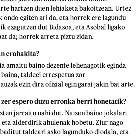
rte hartzen duen lehiaketa bakoitzean. Urtez
 ondo egiten ari da, eta horrek ere lagundu
tik ezagutzen dut Bidasoa, eta Asobal ligako
at da; horrek arreta piztu zidan.
an erabakita?
ia amaitu baino dezente lehenagotik eginda
baina, taldeei errespetua zor
uzak ezin dira ofizial egin garai jakin bat arte.
 zer espero duzu erronka berri honetatik?
ten jarraitu nahi dut. Naizen baino jokalari
, eta alderdirik ahulenak hobetu. Ziur nago
 baditut taldeari asko lagunduko diodala, eta