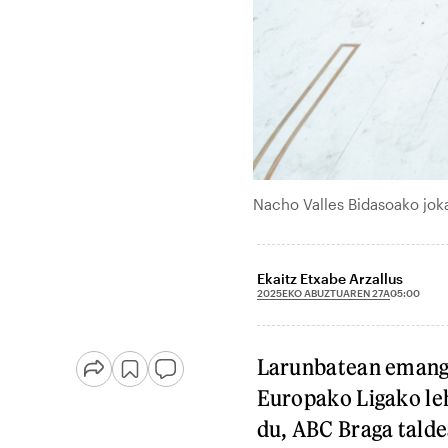
Nacho Valles Bidasoako jok
Ekaitz Etxabe Arzallus
2025EKO ABUZTUAREN 27A
05:00
Larunbatean emango
Europako Ligako le
du, ABC Braga taldea