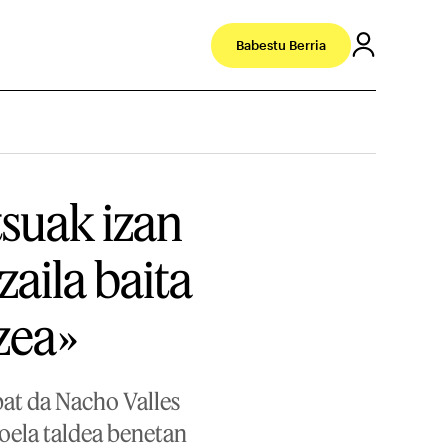
Babestu Berria
tsuak izan
aila baita
zea»
bat da Nacho Valles
goela taldea benetan