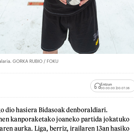
alaria. GORKA RUBIO / FOKU
Entzun
00:00:00
00:07:36
 dio hasiera Bidasoak denboraldiari.
hen kanporaketako joaneko partida jokatuko
ren aurka. Liga, berriz, irailaren 13an hasiko