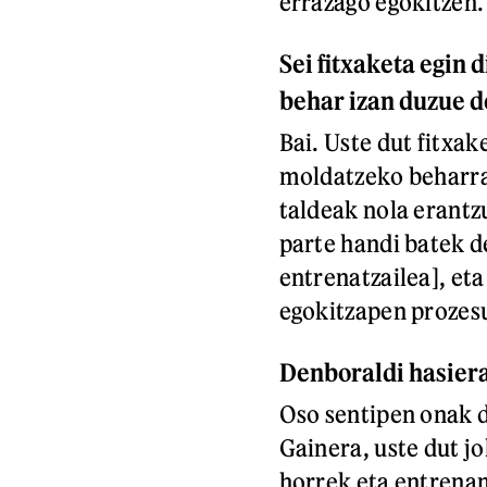
errazago egokitzen.
Sei fitxaketa egin d
behar izan duzue 
Bai. Uste dut fitxa
moldatzeko beharra.
taldeak nola erantz
parte handi batek d
entrenatzailea], et
egokitzapen prozes
Denboraldi hasiera
Oso sentipen onak d
Gainera, uste dut j
horrek eta entrena