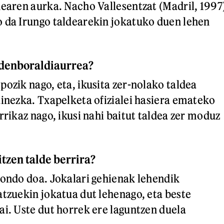
dearen aurka. Nacho Vallesentzat (Madril, 1997
 da Irungo taldearekin jokatuko duen lehen
 denboraldiaurrea?
pozik nago, eta, ikusita zer-nolako taldea
ainezka. Txapelketa ofizialei hasiera emateko
rrikaz nago, ikusi nahi baitut taldea zer moduz
itzen talde berrira?
 ondo doa. Jokalari gehienak lehendik
atzuekin jokatua dut lehenago, eta beste
ai. Uste dut horrek ere laguntzen duela