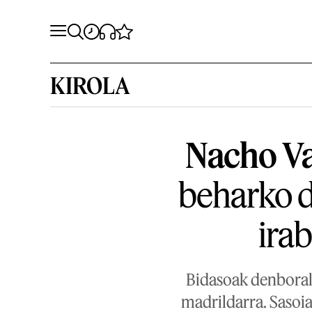
KIROLA
Nacho Va
beharko d
ira
Bidasoak denborald
madrildarra. Sasoia