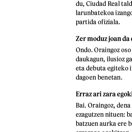
du, Ciudad Real tal
larunbatekoa izango
partida ofiziala.
Zer moduz joan da
Ondo. Oraingoz oso 
daukagun, ilusioz g
eta debuta egiteko i
dagoen benetan.
Erraz ari zara egok
Bai. Oraingoz, dena
ezagutzen nituen: b
batzuen aurka ere b