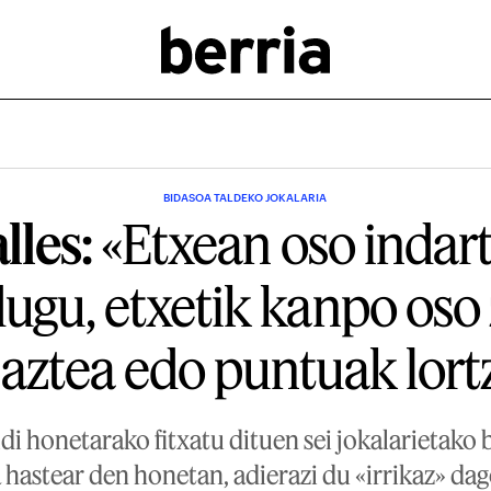
BIDASOA TALDEKO JOKALARIA
lles:
«Etxean oso indar
ugu, etxetik kanpo oso z
baztea edo puntuak lort
i honetarako fitxatu dituen sei jokalarietako 
 hastear den honetan, adierazi du «irrikaz» da