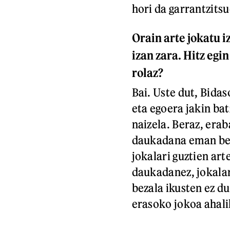
hori da garrantzits
Orain arte jokatu i
izan zara. Hitz eg
rolaz?
Bai. Uste dut, Bida
eta egoera jakin ba
naizela. Beraz, era
daukadana eman beh
jokalari guztien art
daukadanez, jokalar
bezala ikusten ez du
erasoko jokoa ahali