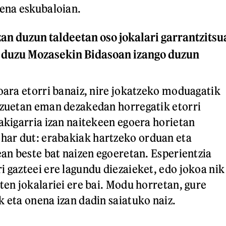
uena eskubaloian.
zan duzun taldeetan oso jokalari garrantzitsu
in duzu Mozasekin Bidasoan izango duzun
soara etorri banaiz, nire jokatzeko moduagatik
tzuetan eman dezakedan horregatik etorri
bakigarria izan naitekeen egoera horietan
ar dut: erabakiak hartzeko orduan eta
ean beste bat naizen egoeretan. Esperientzia
i gazteei ere lagundu diezaieket, edo jokoa nik
ten jokalariei ere bai. Modu horretan, gure
k eta onena izan dadin saiatuko naiz.