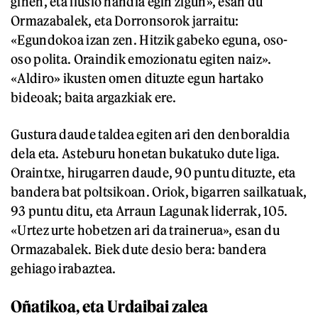
ginen, eta ilusio handia egin zigun», esan du
Ormazabalek, eta Dorronsorok jarraitu:
«Egundokoa izan zen. Hitzik gabeko eguna, oso-
oso polita. Oraindik emozionatu egiten naiz».
«Aldiro» ikusten omen dituzte egun hartako
bideoak; baita argazkiak ere.
Gustura daude taldea egiten ari den denboraldia
dela eta. Asteburu honetan bukatuko dute liga.
Oraintxe, hirugarren daude, 90 puntu dituzte, eta
bandera bat poltsikoan. Oriok, bigarren sailkatuak,
93 puntu ditu, eta Arraun Lagunak liderrak, 105.
«Urtez urte hobetzen ari da trainerua», esan du
Ormazabalek. Biek dute desio bera: bandera
gehiago irabaztea.
Oñatikoa, eta Urdaibai zalea