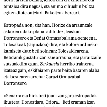
tentsioa dira nagusi, eta animo oihuekin bultza
egiten diote ontziari. Bakoitzak bereari.
Estropada non, zita han. Horixe da arraunzale
askoren udako plana; adibidez, Izaskun
Dorronsoro eta Beñat Ormazabal ama-semeena.
Tolosakoak (Gipuzkoa) dira, eta kolore urdineko
kamiseta dute beti soinean: Tolosaldearena.
Betidanik gustatu izan zaie arrauna, eta jarraitzaile
sutsuak dira egun.
Zerkausia
herriko trainerua
izateaz gain, eskifaiaren parte baita bataren alaba
eta bestearen arreba: Garazi Ormazabal
Dorronsoro.
«Senarra eta biok beti joan izan gara estropadak
ikustera: Donostiara, Oriora... Beti eraman izan