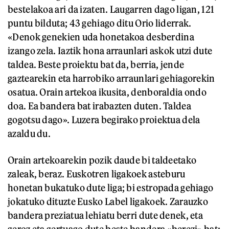
bestelakoa ari da izaten. Laugarren dago ligan, 121
puntu bilduta; 43 gehiago ditu Orio liderrak.
«Denok genekien uda honetakoa desberdina
izango zela. Iaztik hona arraunlari askok utzi dute
taldea. Beste proiektu bat da, berria, jende
gaztearekin eta harrobiko arraunlari gehiagorekin
osatua. Orain artekoa ikusita, denboraldia ondo
doa. Ea bandera bat irabazten duten. Taldea
gogotsu dago». Luzera begirako proiektua dela
azaldu du.
Orain artekoarekin pozik daude bi taldeetako
zaleak, beraz. Euskotren ligakoek asteburu
honetan bukatuko dute liga; bi estropada gehiago
jokatuko dituzte Eusko Label ligakoek. Zarauzko
bandera preziatua lehiatu berri dute denek, eta