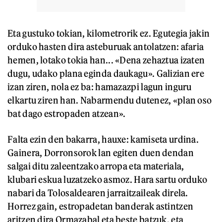
Eta gustuko tokian, kilometrorik ez. Egutegia jakin
orduko hasten dira asteburuak antolatzen: afaria
hemen, lotako tokia han... «Dena zehaztua izaten
dugu, udako plana eginda daukagu». Galizian ere
izan ziren, nola ez ba: hamazazpi lagun inguru
elkartu ziren han. Nabarmendu dutenez, «plan oso
bat dago estropaden atzean».
Falta ezin den bakarra, hauxe: kamiseta urdina.
Gainera, Dorronsorok lan egiten duen dendan
salgai ditu zaleentzako arropa eta materiala,
klubari eskua luzatzeko asmoz. Hara sartu orduko
nabari da Tolosaldearen jarraitzaileak direla.
Horrez gain, estropadetan banderak astintzen
aritzen dira Ormazabal eta beste batzuk, eta