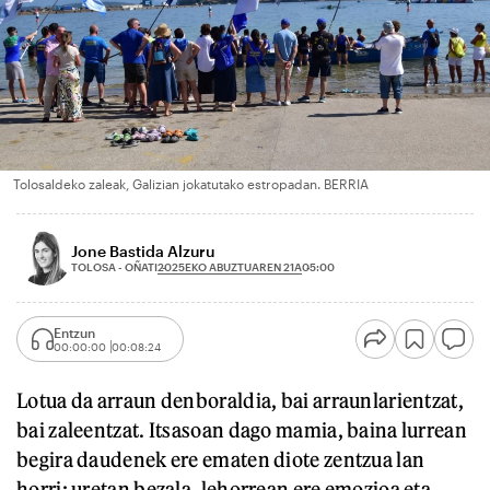
Tolosaldeko zaleak, Galizian jokatutako estropadan. BERRIA
Jone Bastida Alzuru
2025EKO ABUZTUAREN 21A
TOLOSA - OÑATI
05:00
Entzun
00:00:00
00:08:24
Lotua da arraun denboraldia, bai arraunlarientzat,
bai zaleentzat. Itsasoan dago mamia, baina lurrean
begira daudenek ere ematen diote zentzua lan
horri: uretan bezala, lehorrean ere emozioa eta