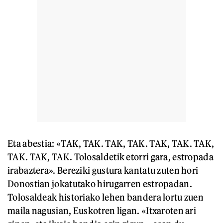
Eta abestia: «TAK, TAK. TAK, TAK. TAK, TAK. TAK,
TAK. TAK, TAK. Tolosaldetik etorri gara, estropada
irabaztera». Bereziki gustura kantatu zuten hori
Donostian jokatutako hirugarren estropadan.
Tolosaldeak historiako lehen bandera lortu zuen
maila nagusian, Euskotren ligan. «Itxaroten ari