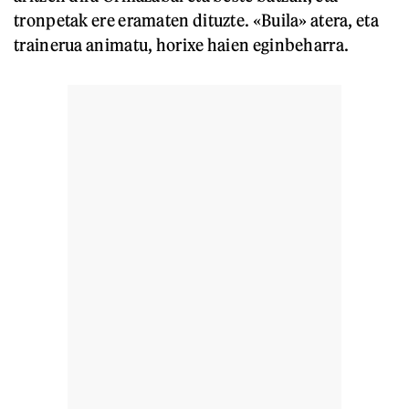
tronpetak ere eramaten dituzte. «Buila» atera, eta
trainerua animatu, horixe haien eginbeharra.