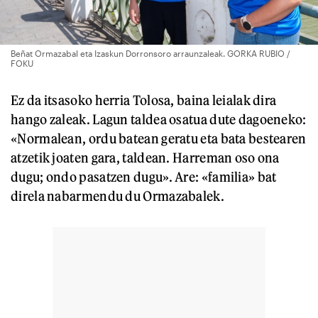
Beñat Ormazabal eta Izaskun Dorronsoro arraunzaleak. GORKA RUBIO /
FOKU
Ez da itsasoko herria Tolosa, baina leialak dira
hango zaleak. Lagun taldea osatua dute dagoeneko:
«Normalean, ordu batean geratu eta bata bestearen
atzetik joaten gara, taldean. Harreman oso ona
dugu; ondo pasatzen dugu». Are: «familia» bat
direla nabarmendu du Ormazabalek.