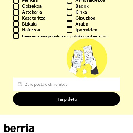
Mendia
Arratsaldekoa
Goizekoa
Badok
Astekaria
Kinka
Kazetaritza
Gipuzkoa
Bizkaia
Araba
Nafarroa
Iparraldea
Izena ematean
pribatutasun politika
onartzen duzu.