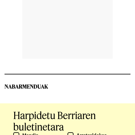
NABARMENDUAK
Harpidetu Berriaren
buletinetara