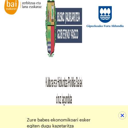
Zure babes ekonomikoari esker
egiten dugu kazetaritza