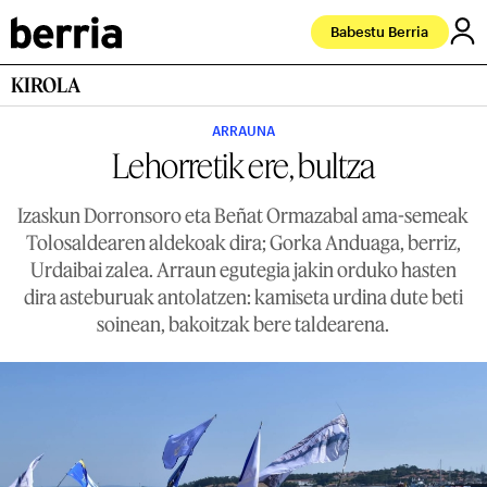
Babestu Berria
KIROLA
ARRAUNA
Lehorretik ere, bultza
Izaskun Dorronsoro eta Beñat Ormazabal ama-semeak
Tolosaldearen aldekoak dira; Gorka Anduaga, berriz,
Urdaibai zalea. Arraun egutegia jakin orduko hasten
dira asteburuak antolatzen: kamiseta urdina dute beti
soinean, bakoitzak bere taldearena.