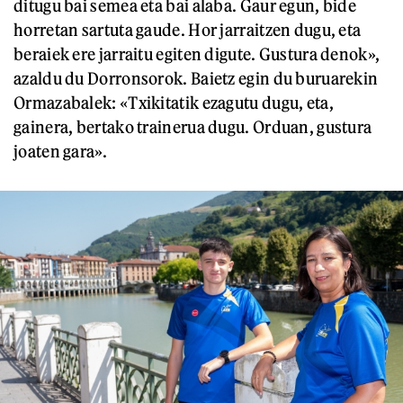
ditugu bai semea eta bai alaba. Gaur egun, bide
horretan sartuta gaude. Hor jarraitzen dugu, eta
beraiek ere jarraitu egiten digute. Gustura denok»,
azaldu du Dorronsorok. Baietz egin du buruarekin
Ormazabalek: «Txikitatik ezagutu dugu, eta,
gainera, bertako trainerua dugu. Orduan, gustura
joaten gara».