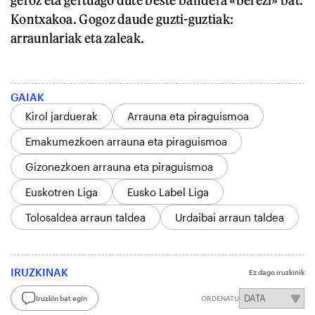
geroz eta gertuago dute beste bandera «berezi» bat:
Kontxakoa. Gogoz daude guzti-guztiak:
arraunlariak eta zaleak.
GAIAK
Kirol jarduerak
Arrauna eta piraguismoa
Emakumezkoen arrauna eta piraguismoa
Gizonezkoen arrauna eta piraguismoa
Euskotren Liga
Eusko Label Liga
Tolosaldea arraun taldea
Urdaibai arraun taldea
IRUZKINAK
Ez dago iruzkinik
Iruzkin bat egin
ORDENATU