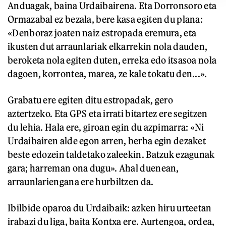
Anduagak, baina Urdaibairena. Eta Dorronsoro eta
Ormazabal ez bezala, bere kasa egiten du plana:
«Denboraz joaten naiz estropada eremura, eta
ikusten dut arraunlariak elkarrekin nola dauden,
beroketa nola egiten duten, erreka edo itsasoa nola
dagoen, korrontea, marea, ze kale tokatu den...».
Grabatu ere egiten ditu estropadak, gero
aztertzeko. Eta GPS eta irrati bitartez ere segitzen
du lehia. Hala ere, giroan egin du azpimarra: «Ni
Urdaibairen alde egon arren, berba egin dezaket
beste edozein taldetako zaleekin. Batzuk ezagunak
gara; harreman ona dugu». Ahal duenean,
arraunlariengana ere hurbiltzen da.
Ibilbide oparoa du Urdaibaik: azken hiru urteetan
irabazi du liga, baita Kontxa ere. Aurtengoa, ordea,