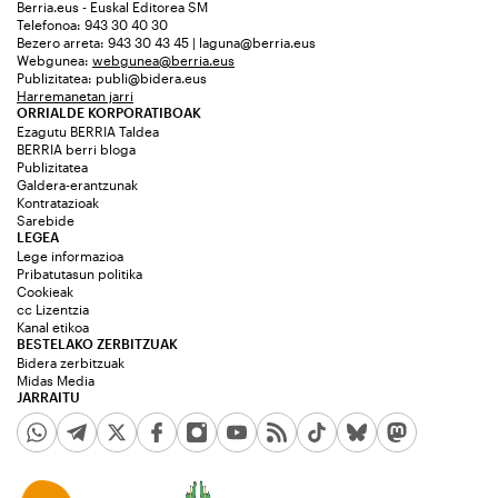
Berria.eus - Euskal Editorea SM
Telefonoa: 943 30 40 30
Bezero arreta: 943 30 43 45 | laguna@berria.eus
Webgunea:
webgunea@berria.eus
Publizitatea:
publi@bidera.eus
Harremanetan jarri
ORRIALDE KORPORATIBOAK
Ezagutu BERRIA Taldea
BERRIA berri bloga
Publizitatea
Galdera-erantzunak
Kontratazioak
Sarebide
LEGEA
Lege informazioa
Pribatutasun politika
Cookieak
cc Lizentzia
Kanal etikoa
BESTELAKO ZERBITZUAK
Bidera zerbitzuak
Midas Media
JARRAITU