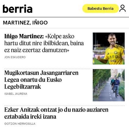
Babestu Berria
MARTINEZ, IÑIGO
Iñigo Martinez:
«Kolpe asko
hartu ditut nire ibilbidean, baina
ez naiz ezertaz damutzen»
JON ESKUDERO
Mugikortasun Jasangarriaren
Legea onartu du Eusko
Legebiltzarrak
ISABEL JAURENA
Ezker Anitzak ontzat jo du nazio auziaren
eztabaida ireki izana
GOTZON HERMOSILLA