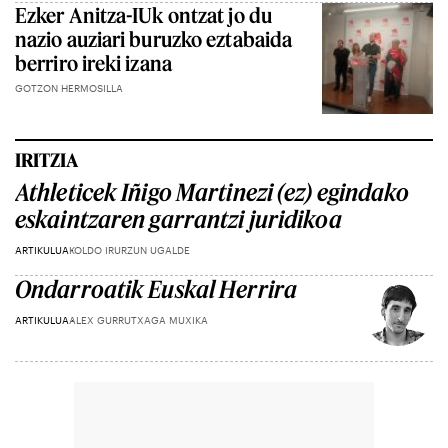
Ezker Anitza-IUk ontzat jo du
nazio auziari buruzko eztabaida
berriro ireki izana
GOTZON HERMOSILLA
IRITZIA
Athleticek Iñigo Martinezi (ez) egindako
eskaintzaren garrantzi juridikoa
ARTIKULUA
KOLDO IRURZUN UGALDE
Ondarroatik Euskal Herrira
ARTIKULUA
ALEX GURRUTXAGA MUXIKA