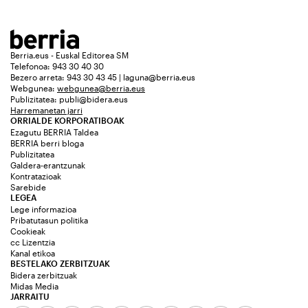
Berria.eus - Euskal Editorea SM
Telefonoa: 943 30 40 30
Bezero arreta: 943 30 43 45 | laguna@berria.eus
Webgunea:
webgunea@berria.eus
Publizitatea:
publi@bidera.eus
Harremanetan jarri
ORRIALDE KORPORATIBOAK
Ezagutu BERRIA Taldea
BERRIA berri bloga
Publizitatea
Galdera-erantzunak
Kontratazioak
Sarebide
LEGEA
Lege informazioa
Pribatutasun politika
Cookieak
cc Lizentzia
Kanal etikoa
BESTELAKO ZERBITZUAK
Bidera zerbitzuak
Midas Media
JARRAITU