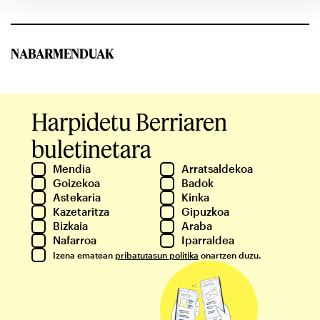
NABARMENDUAK
Harpidetu Berriaren
buletinetara
Mendia
Arratsaldekoa
Goizekoa
Badok
Astekaria
Kinka
Kazetaritza
Gipuzkoa
Bizkaia
Araba
Nafarroa
Iparraldea
Izena ematean
pribatutasun politika
onartzen duzu.