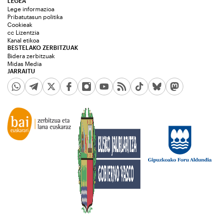
LEGEA
Lege informazioa
Pribatutasun politika
Cookieak
cc Lizentzia
Kanal etikoa
BESTELAKO ZERBITZUAK
Bidera zerbitzuak
Midas Media
JARRAITU