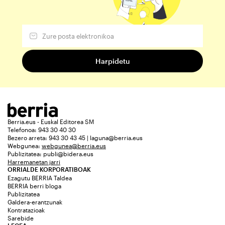
Berria.eus - Euskal Editorea SM
Telefonoa: 943 30 40 30
Bezero arreta: 943 30 43 45 | laguna@berria.eus
Webgunea:
webgunea@berria.eus
Publizitatea:
publi@bidera.eus
Harremanetan jarri
ORRIALDE KORPORATIBOAK
Ezagutu BERRIA Taldea
BERRIA berri bloga
Publizitatea
Galdera-erantzunak
Kontratazioak
Sarebide