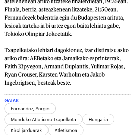
astelehenean ariko litzateke finalerdietan, 19:35ean.
Finala, berriz, asteazkenean litzateke, 21:50ean.
Fernandezek balentria egin du Budapesten arituta,
lesioak tarteko ia bi urtez egon baita lehiatu gabe,
Tokioko Olinpiar Jokoetatik.
Txapelketako lehiari dagokionez, izar distiratsu asko
ariko dira: AEBetako eta Jamaikako esprinterrak,
Faith Kipyegon, Armand Duplantis, Yulimar Rojas,
Ryan Crouser, Karsten Warholm eta Jakob
Ingebrigtsen, besteak beste.
GAIAK
Fernandez, Sergio
Munduko Atletismo Txapelketa
Hungaria
Kirol jarduerak
Atletismoa