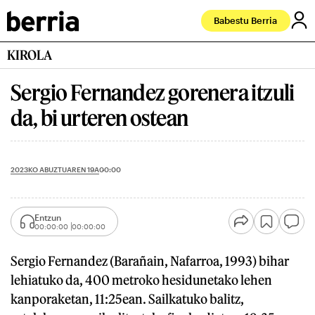
Babestu Berria
KIROLA
Sergio Fernandez gorenera itzuli
da, bi urteren ostean
2023KO ABUZTUAREN 19A
00:00
Entzun
00:00:00
00:00:00
Sergio Fernandez (Barañain, Nafarroa, 1993) bihar
lehiatuko da, 400 metroko hesidunetako lehen
kanporaketan, 11:25ean. Sailkatuko balitz,