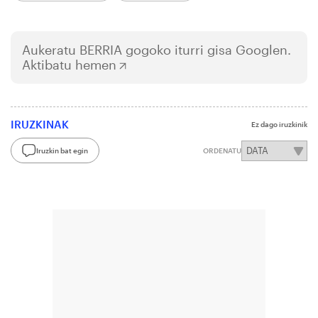
Aukeratu
BERRIA
gogoko iturri gisa Googlen.
Aktibatu hemen
IRUZKINAK
Ez dago iruzkinik
Iruzkin bat egin
ORDENATU