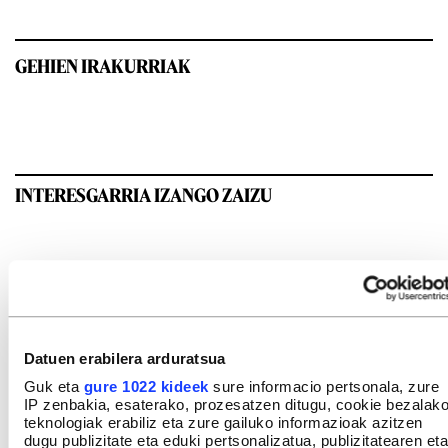
GEHIEN IRAKURRIAK
INTERESGARRIA IZANGO ZAIZU
Datuen erabilera arduratsua
Guk eta
gure 1022 kideek
sure informacio pertsonala, zure
IP zenbakia, esaterako, prozesatzen ditugu, cookie bezalak
teknologiak erabiliz eta zure gailuko informazioak azitzen
dugu publizitate eta eduki pertsonalizatua, publizitatearen eta