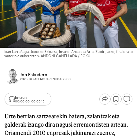
Iban Larrañaga, Josetxo Ezkurra, Imanol Ansa eta Aritz Zubiri, atzo, finalerako
materiala aukeratzen. ANDONI CANELLADA / FOKU
Jon Eskudero
2025EKO ABENDUAREN 30A
05:00
Entzun
00:00:00
00:05:15
Urte berrian sartzearekin batera, zalantzak eta
galderak izango dira nagusi erremontisten artean.
Oriamendi 2010 enpresak jakinarazi zuenez,