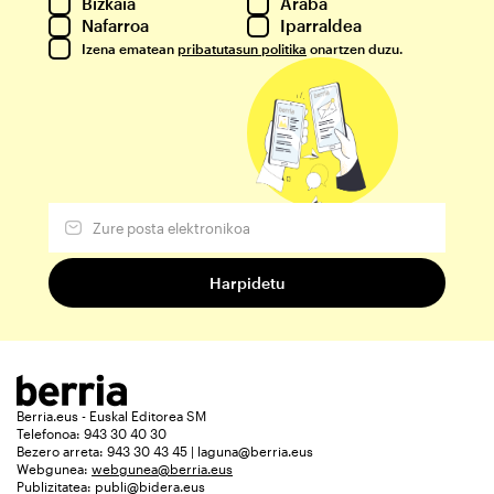
Bizkaia
Araba
Nafarroa
Iparraldea
Izena ematean
pribatutasun politika
onartzen duzu.
Berria.eus - Euskal Editorea SM
Telefonoa: 943 30 40 30
Bezero arreta: 943 30 43 45 | laguna@berria.eus
Webgunea:
webgunea@berria.eus
Publizitatea:
publi@bidera.eus