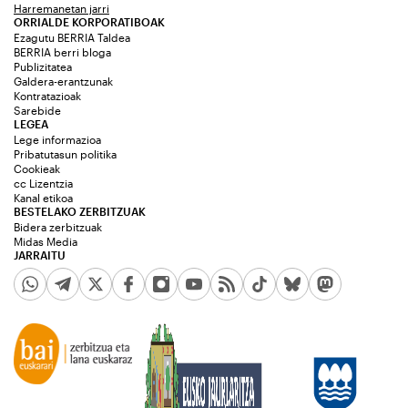
Harremanetan jarri
ORRIALDE KORPORATIBOAK
Ezagutu BERRIA Taldea
BERRIA berri bloga
Publizitatea
Galdera-erantzunak
Kontratazioak
Sarebide
LEGEA
Lege informazioa
Pribatutasun politika
Cookieak
cc Lizentzia
Kanal etikoa
BESTELAKO ZERBITZUAK
Bidera zerbitzuak
Midas Media
JARRAITU