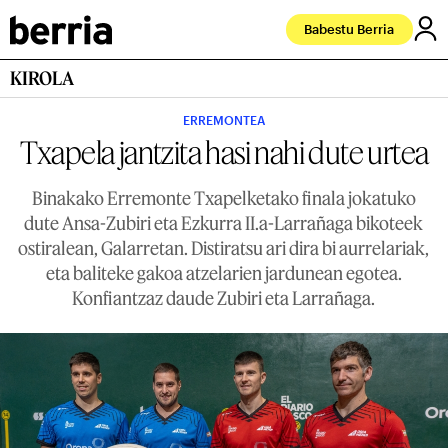
Babestu Berria
KIROLA
ERREMONTEA
Txapela jantzita hasi nahi dute urtea
Binakako Erremonte Txapelketako finala jokatuko
dute Ansa-Zubiri eta Ezkurra II.a-Larrañaga bikoteek
ostiralean, Galarretan. Distiratsu ari dira bi aurrelariak,
eta baliteke gakoa atzelarien jardunean egotea.
Konfiantzaz daude Zubiri eta Larrañaga.