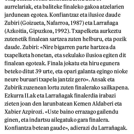
aurrelariak, eta baliteke finaleko gakoa atzelarien
jardunean egotea. Konfiantzaz eta ilusioz daude
Zubiri (Goizueta, Nafarroa, 1987) eta Larrañaga
(Azkoitia, Gipuzkoa, 1992). Txapelketa aurkeztu
zutenetik finalean sartzea zuten helburu, eta pozik
daude. Zubiri: «Nire bigarren parte hartzea da
txapelketa honetan, eta sekulako ilusioa egiten dit
finalean egoteak. Finala jokatu eta hiru egunera
beteko ditut 39 urte, eta opari galanta egingo nioke
neure buruari txapela jantziz gero». Ansak eta
Zubirik zuzenean lortu zuten finalerako sailkapena.
Ezkurra II.ak eta Larrañagak finalerdia irabazi
zieten joan den larunbatean Kemen Aldaberi eta
Xabier Azpirozi. «Uste baino errazago gailendu
ginen, eta indartsu ailegatuko gara finalera.
Konfiantza betean gaude», adierazi du Larrañagak.