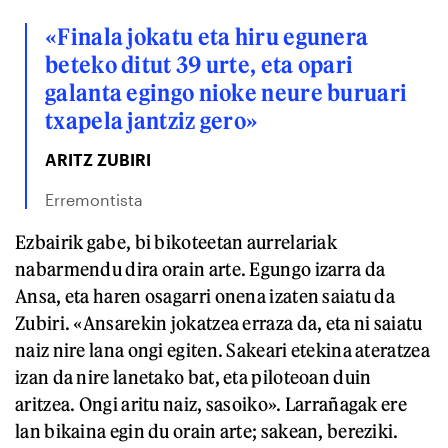
«Finala jokatu eta hiru egunera
beteko ditut 39 urte, eta opari
galanta egingo nioke neure buruari
txapela jantziz gero»
ARITZ ZUBIRI
Erremontista
Ezbairik gabe, bi bikoteetan aurrelariak
nabarmendu dira orain arte. Egungo izarra da
Ansa, eta haren osagarri onena izaten saiatu da
Zubiri. «Ansarekin jokatzea erraza da, eta ni saiatu
naiz nire lana ongi egiten. Sakeari etekina ateratzea
izan da nire lanetako bat, eta piloteoan duin
aritzea. Ongi aritu naiz, sasoiko». Larrañagak ere
lan bikaina egin du orain arte; sakean, bereziki.