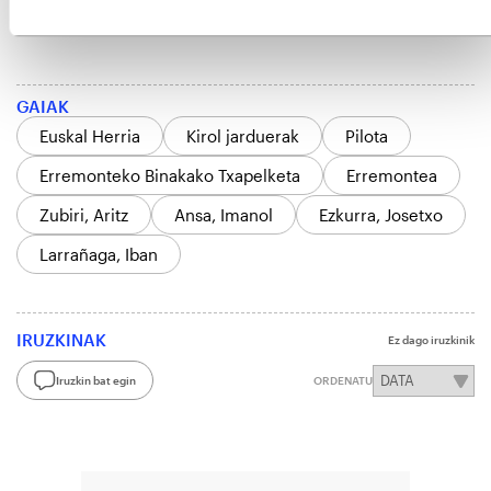
ematen jarraituko dugu».
GAIAK
Euskal Herria
Kirol jarduerak
Pilota
Erremonteko Binakako Txapelketa
Erremontea
Zubiri, Aritz
Ansa, Imanol
Ezkurra, Josetxo
Larrañaga, Iban
IRUZKINAK
Ez dago iruzkinik
Iruzkin bat egin
ORDENATU