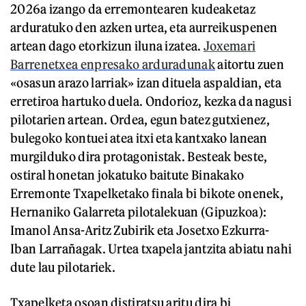
2026a izango da erremontearen kudeaketaz
arduratuko den azken urtea, eta aurreikuspenen
artean dago etorkizun iluna izatea.
Joxemari
Barrenetxea enpresako arduradunak
aitortu zuen
«osasun arazo larriak» izan dituela aspaldian, eta
erretiroa hartuko duela. Ondorioz, kezka da nagusi
pilotarien artean. Ordea, egun batez gutxienez,
bulegoko kontuei atea itxi eta kantxako lanean
murgilduko dira protagonistak. Besteak beste,
ostiral honetan jokatuko baitute Binakako
Erremonte Txapelketako finala bi bikote onenek,
Hernaniko Galarreta pilotalekuan (Gipuzkoa):
Imanol Ansa-Aritz Zubirik eta Josetxo Ezkurra-
Iban Larrañagak. Urtea txapela jantzita abiatu nahi
dute lau pilotariek.
Txapelketa osoan distiratsu aritu dira bi