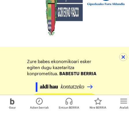
Zure babes ekonomikoari esker
egiten dugu kazetaritza
konprometitua.
BABESTU
BERRIA
Egin zure ekarpena
Gaur
Azken berriak
Entzun BERRIA
Nire BERRIA
Atalak