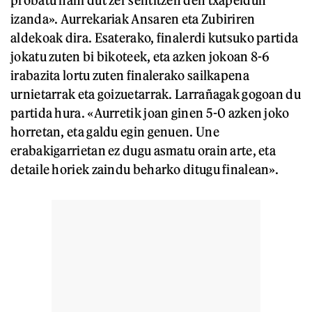
probatu nahi dut zer sentitzen den txapeldun
izanda». Aurrekariak Ansaren eta Zubiriren
aldekoak dira. Esaterako, finalerdi kutsuko partida
jokatu zuten bi bikoteek, eta azken jokoan 8-6
irabazita lortu zuten finalerako sailkapena
urnietarrak eta goizuetarrak. Larrañagak gogoan du
partida hura. «Aurretik joan ginen 5-0 azken joko
horretan, eta galdu egin genuen. Une
erabakigarrietan ez dugu asmatu orain arte, eta
detaile horiek zaindu beharko ditugu finalean».