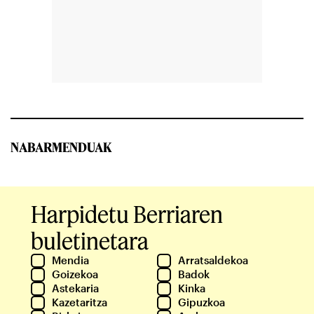
NABARMENDUAK
Harpidetu Berriaren
buletinetara
Mendia
Arratsaldekoa
Goizekoa
Badok
Astekaria
Kinka
Kazetaritza
Gipuzkoa