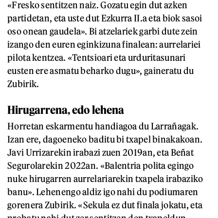
«Fresko sentitzen naiz. Gozatu egin dut azken
partidetan, eta uste dut Ezkurra II.a eta biok sasoi
oso onean gaudela». Bi atzelariek garbi dute zein
izango den euren eginkizuna finalean: aurrelariei
pilota kentzea. «Tentsioari eta urduritasunari
eusten ere asmatu beharko dugu», gaineratu du
Zubirik.
Hirugarrena, edo lehena
Horretan eskarmentu handiagoa du Larrañagak.
Izan ere, dagoeneko baditu bi txapel binakakoan.
Javi Urrizarekin irabazi zuen 2019an, eta Beñat
Segurolarekin 2022an. «Balentria polita egingo
nuke hirugarren aurrelariarekin txapela irabaziko
banu». Lehenengo aldiz igo nahi du podiumaren
gorenera Zubirik. «Sekula ez dut finala jokatu, eta