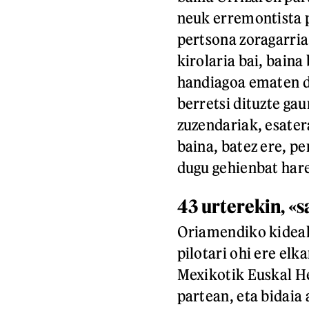
neuk erremontista p
pertsona zoragarria 
kirolaria bai, baina
handiagoa ematen di
berretsi dituzte ga
zuzendariak, esater
baina, batez ere, p
dugu gehienbat har
43 urterekin, «s
Oriamendiko kideak
pilotari ohi ere elk
Mexikotik Euskal He
partean, eta bidaia