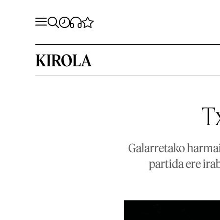
KIROLA
T
Galarretako harmai
partida ere ira