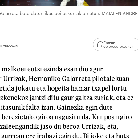
, Galarreta bete duten ikusleei eskerrak ematen. MAIALEN ANDRE
Entzun
N 28A
20:45
00:00:00
00:07:24
 malkoei eutsi ezinda esan dio agur
 Urrizak, Hernaniko Galarreta pilotalekuan
rtida jokatu eta hogeita hamar txapel lortu
kenekoz jantzi ditu gaur galtza zuriak, eta ez
itasunik falta izan. Gainezka egin dute
 berezietako giroa nagusitu da. Kanpoan giro
 zaleengandik jaso du beroa Urrizak, eta,
gurrean ere irabazi egin du. Bi joko eta huts