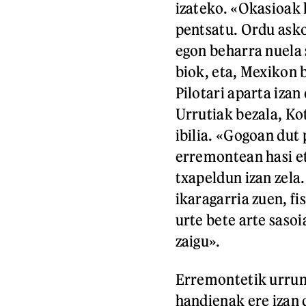
izateko. «Okasioak 
pentsatu. Ordu asko
egon beharra nuela 
biok, eta, Mexikon 
Pilotari aparta izan
Urrutiak bezala, Ko
ibilia. «Gogoan dut 
erremontean hasi e
txapeldun izan zela.
ikaragarria zuen, fi
urte bete arte sasoi
zaigu».
Erremontetik urrun,
handienak ere izan d