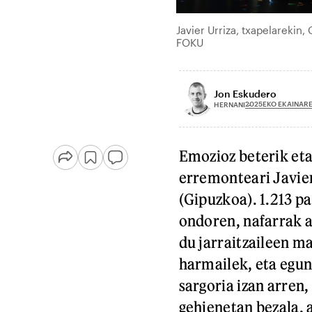
Javier Urriza, txapelarekin
FOKU
Jon Eskudero
2025EKO EKAINARE
HERNANI
Emozioz beterik eta
erremonteari Javier
(Gipuzkoa). 1.213 pa
ondoren, nafarrak az
du jarraitzaileen ma
harmailek, eta egun
sargoria izan arren,
gehienetan bezala, a