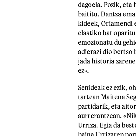
dagoela. Pozik, eta 
baititu. Dantza ema
kideek, Oriamendi 
elastiko bat oparitu
emozionatu du gehien
adierazi dio bertso 
jada historia zarenez
ez».
Senideak ez ezik, oh
tartean Maitena Seg
partidarik, eta ait
aurrerantzean. «Nik
Urriza. Egia da best
baina Urrizaren par