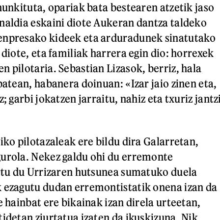
hunkituta, opariak bata bestearen atzetik jaso
naldia eskaini diote Aukeran dantza taldeko
enpresako kideek eta arduradunek sinatutako
 diote, eta familiak harrera egin dio: horrexek
 pilotaria. Sebastian Lizasok, berriz, hala
batean, habanera doinuan: «Izar jaio zinen eta,
; garbi jokatzen jarraitu, nahiz eta txuriz jantz
iko pilotazaleak ere bildu dira Galarretan,
urola. Nekez galdu ohi du erremonte
ortu du Urrizaren hutsunea sumatuko duela
 ezagutu dudan erremontistatik onena izan da
e hainbat ere bikainak izan direla urteetan,
tidetan ziurtatua izaten da ikuskizuna. Nik