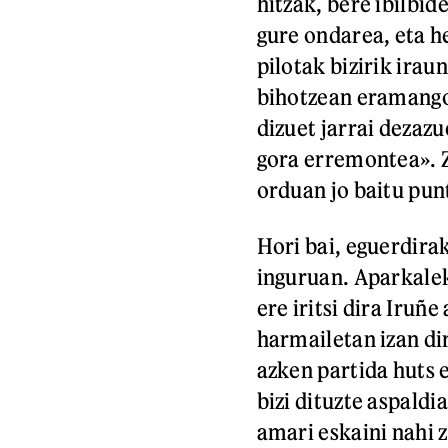
hitzak, bere ibilbi
gure ondarea, eta h
pilotak bizirik irau
bihotzean eramango 
dizuet jarrai dezaz
gora erremontea». Z
orduan jo baitu pun
Hori bai, eguerdira
inguruan. Aparkalek
ere iritsi dira Iruñ
harmailetan izan dir
azken partida huts 
bizi dituzte aspaldi
amari eskaini nahi z