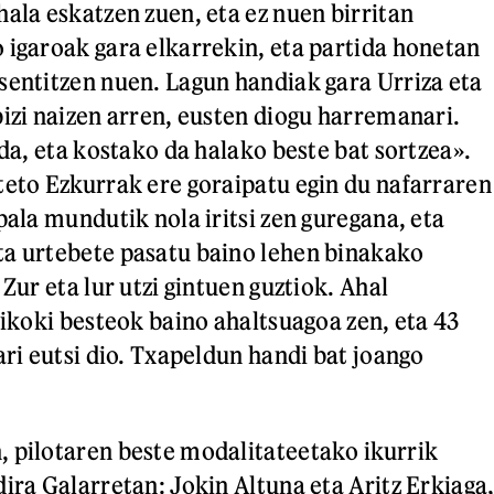
hala eskatzen zuen, eta ez nuen birritan
 igaroak gara elkarrekin, eta partida honetan
sentitzen nuen. Lagun handiak gara Urriza eta
bizi naizen arren, eusten diogu harremanari.
 da, eta kostako da halako beste bat sortzea».
teto Ezkurrak ere goraipatu egin du nafarraren
pala mundutik nola iritsi zen guregana, eta
ta urtebete pasatu baino lehen binakako
 Zur eta lur utzi gintuen guztiok. Ahal
sikoki besteok baino ahaltsuagoa zen, eta 43
ari eutsi dio. Txapeldun handi bat joango
 pilotaren beste modalitateetako ikurrik
ira Galarretan: Jokin Altuna eta Aritz Erkiaga