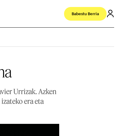
Babestu Berria
na
vier Urrizak. Azken
 izateko era eta