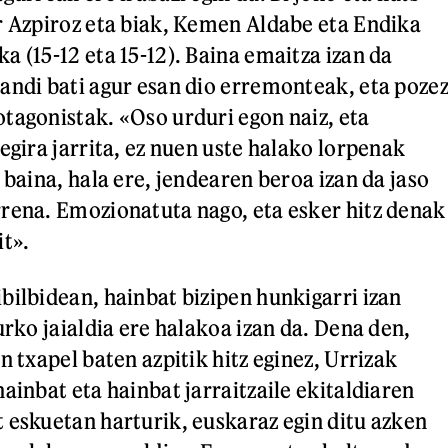
r Azpiroz eta biak, Kemen Aldabe eta Endika
a (15-12 eta 15-12). Baina emaitza izan da
andi bati agur esan dio erremonteak, eta poze
tagonistak. «Oso urduri egon naiz, eta
egira jarrita, ez nuen uste halako lorpenak
 baina, hala ere, jendearen beroa izan da jaso
rena. Emozionatuta nago, eta esker hitz denak
it».
bilbidean, hainbat bizipen hunkigarri izan
urko jaialdia ere halakoa izan da. Dena den,
n txapel baten azpitik hitz eginez, Urrizak
ainbat eta hainbat jarraitzaile ekitaldiaren
 eskuetan harturik, euskaraz egin ditu azken