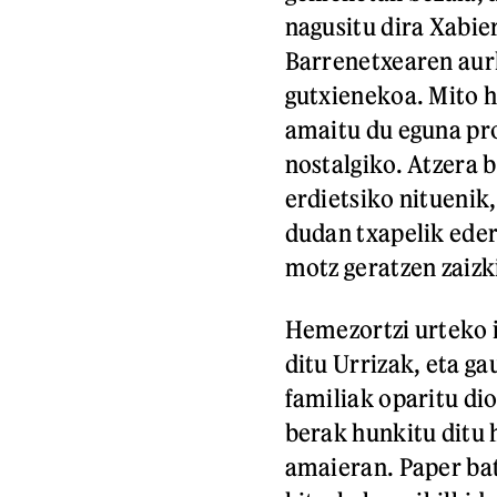
nagusitu dira Xabie
Barrenetxearen aurk
gutxienekoa. Mito h
amaitu du eguna pro
nostalgiko. Atzera b
erdietsiko nituenik,
dudan txapelik eder
motz geratzen zaizk
Hemezortzi urteko i
ditu Urrizak, eta ga
familiak oparitu dio
berak hunkitu ditu h
amaieran. Paper bat