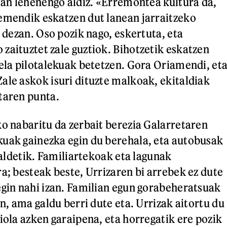
dean lehenengo aldiz. «Erremontea kultura da,
emendik eskatzen dut lanean jarraitzeko
n dezan. Oso pozik nago, eskertuta, eta
zaituztet zale guztiok. Bihotzetik eskatzen
uela pilotalekuak betetzen. Gora Oriamendi, et
ale askok isuri dituzte malkoak, ekitaldiak
taren punta.
ko nabaritu da zerbait berezia Galarretaren
uak gainezka egin du berehala, eta autobusak
e aldetik. Familiartekoak eta lagunak
a; besteak beste, Urrizaren bi arrebek ez dute
egin nahi izan. Familian egun gorabeheratsuak
an, ama galdu berri dute eta. Urrizak aitortu du
iola azken garaipena, eta horregatik ere pozik