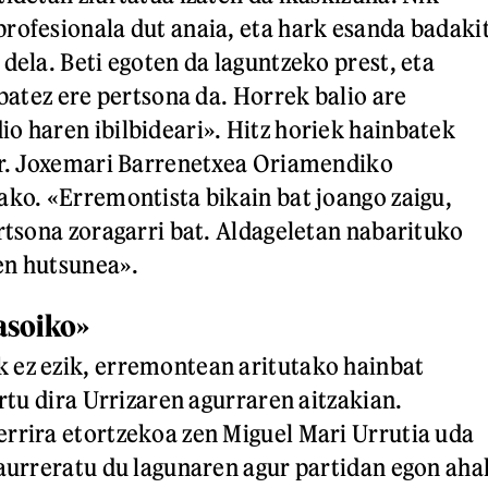
rofesionala dut anaia, eta hark esanda badaki
dela. Beti egoten da laguntzeko prest, eta
 batez ere pertsona da. Horrek balio are
o haren ibilbideari». Hitz horiek hainbatek
ur. Joxemari Barrenetxea Oriamendiko
ako. «Erremontista bikain bat joango zaigu,
ertsona zoragarri bat. Aldageletan nabarituko
en hutsunea».
asoiko»
 ez ezik, erremontean aritutako hainbat
artu dira Urrizaren agurraren aitzakian.
rrira etortzekoa zen Miguel Mari Urrutia uda
 aurreratu du lagunaren agur partidan egon aha