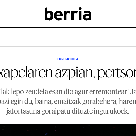
ERREMONTEA
xapelaren azpian, pertso
lak lepo zeudela esan dio agur erremonteari Ja
bazi egin du, baina, emaitzak gorabehera, haren
jatortasuna goraipatu dituzte ingurukoek.