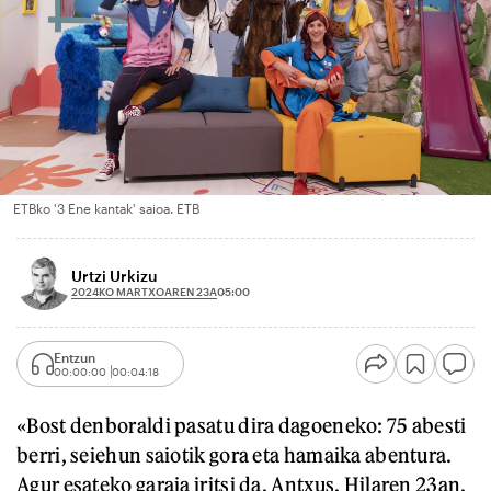
ETBko '3 Ene kantak' saioa. ETB
Urtzi Urkizu
2024KO MARTXOAREN 23A
05:00
Entzun
00:00:00
00:04:18
«Bost denboraldi pasatu dira dagoeneko: 75 abesti
berri, seiehun saiotik gora eta hamaika abentura.
Agur esateko garaia iritsi da, Antxus. Hilaren 23an,