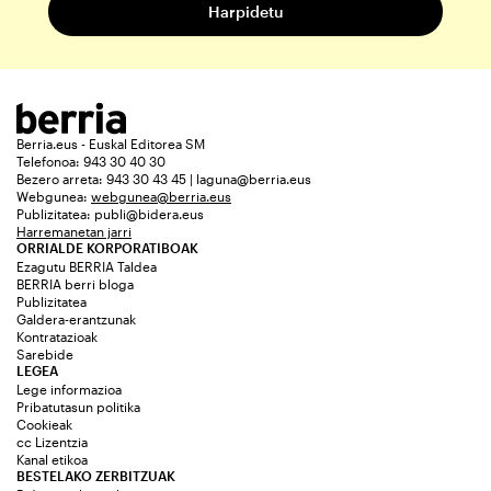
Berria.eus - Euskal Editorea SM
Telefonoa: 943 30 40 30
Bezero arreta: 943 30 43 45 | laguna@berria.eus
Webgunea:
webgunea@berria.eus
Publizitatea:
publi@bidera.eus
Harremanetan jarri
ORRIALDE KORPORATIBOAK
Ezagutu BERRIA Taldea
BERRIA berri bloga
Publizitatea
Galdera-erantzunak
Kontratazioak
Sarebide
LEGEA
Lege informazioa
Pribatutasun politika
Cookieak
cc Lizentzia
Kanal etikoa
BESTELAKO ZERBITZUAK