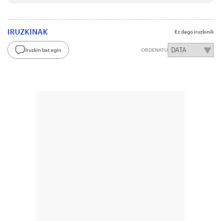
IRUZKINAK
Ez dago iruzkinik
Iruzkin bat egin
ORDENATU