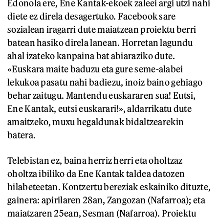
Edonola ere, Ene Kantak-ekoek zaleei argi utzi nahi
diete ez direla desagertuko. Facebook sare
sozialean iragarri dute maiatzean proiektu berri
batean hasiko direla lanean. Horretan lagundu
ahal izateko kanpaina bat abiaraziko dute.
«Euskara maite baduzu eta gure seme-alabei
lekukoa pasatu nahi badiezu, inoiz baino gehiago
behar zaitugu. Mantendu euskararen sua! Eutsi,
Ene Kantak, eutsi euskarari!», aldarrikatu dute
amaitzeko, muxu hegaldunak bidaltzearekin
batera.
Telebistan ez, baina herriz herri eta oholtzaz
oholtza ibiliko da Ene Kantak taldea datozen
hilabeteetan. Kontzertu bereziak eskainiko dituzte,
gainera: apirilaren 28an, Zangozan (Nafarroa); eta
maiatzaren 25ean, Sesman (Nafarroa). Proiektu