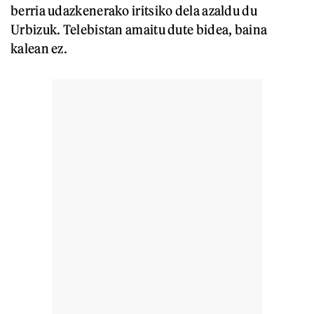
berria udazkenerako iritsiko dela azaldu du
Urbizuk. Telebistan amaitu dute bidea, baina
kalean ez.