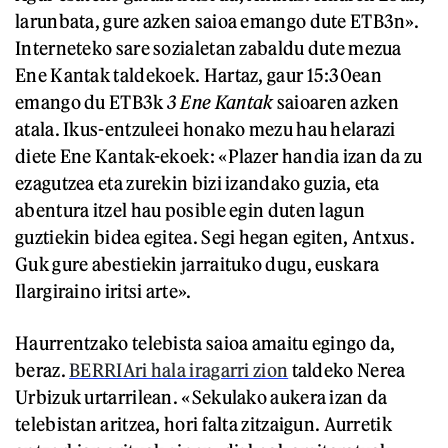
larunbata, gure azken saioa emango dute ETB3n».
Interneteko sare sozialetan zabaldu dute mezua
Ene Kantak taldekoek. Hartaz, gaur 15:30ean
emango du ETB3k
3 Ene Kantak
saioaren azken
atala. Ikus-entzuleei honako mezu hau helarazi
diete Ene Kantak-ekoek: «Plazer handia izan da zu
ezagutzea eta zurekin bizi izandako guzia, eta
abentura itzel hau posible egin duten lagun
guztiekin bidea egitea. Segi hegan egiten, Antxus.
Guk gure abestiekin jarraituko dugu, euskara
Ilargiraino iritsi arte».
Haurrentzako telebista saioa amaitu egingo da,
beraz.
BERRIAri hala iragarri zion
taldeko Nerea
Urbizuk urtarrilean. «Sekulako aukera izan da
telebistan aritzea, hori falta zitzaigun. Aurretik