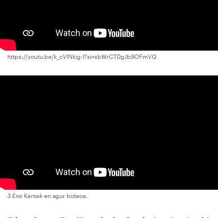
https://youtu.be/k_cVlNkig-I?si=sbWrCTDgJb9OFmVQ
3 Ene Kantak
-en agur bideoa.