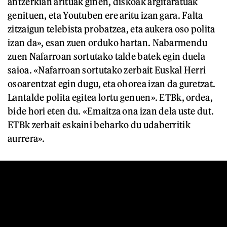
antzerkian arituak ginen, diskoak argitaratuak
genituen, eta Youtuben ere aritu izan gara. Falta
zitzaigun telebista probatzea, eta aukera oso polita
izan da», esan zuen orduko hartan. Nabarmendu
zuen Nafarroan sortutako talde batek egin duela
saioa. «Nafarroan sortutako zerbait Euskal Herri
osoarentzat egin dugu, eta ohorea izan da guretzat.
Lantalde polita egitea lortu genuen». ETBk, ordea,
bide hori eten du. «Emaitza ona izan dela uste dut.
ETBk zerbait eskaini beharko du udaberritik
aurrera».