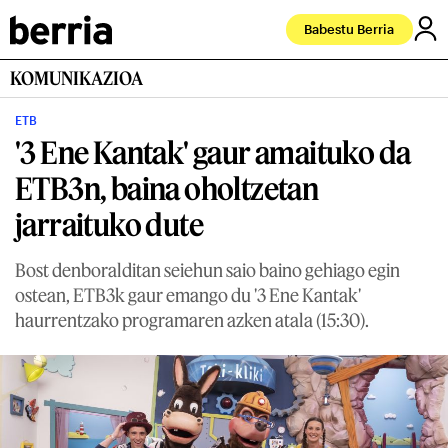
Babestu Berria
KOMUNIKAZIOA
ETB
'3 Ene Kantak' gaur amaituko da
ETB3n, baina oholtzetan
jarraituko dute
Bost denboralditan seiehun saio baino gehiago egin
ostean, ETB3k gaur emango du '3 Ene Kantak'
haurrentzako programaren azken atala (15:30).