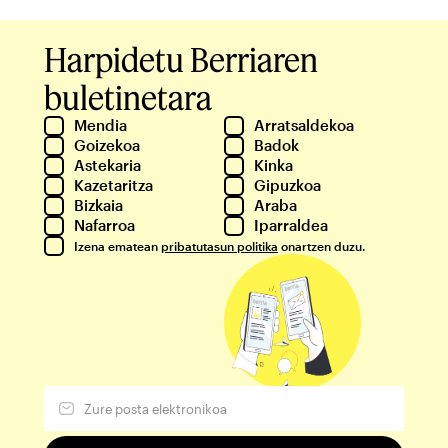
Harpidetu Berriaren
buletinetara
Mendia
Arratsaldekoa
Goizekoa
Badok
Astekaria
Kinka
Kazetaritza
Gipuzkoa
Bizkaia
Araba
Nafarroa
Iparraldea
Izena ematean
pribatutasun politika
onartzen duzu.