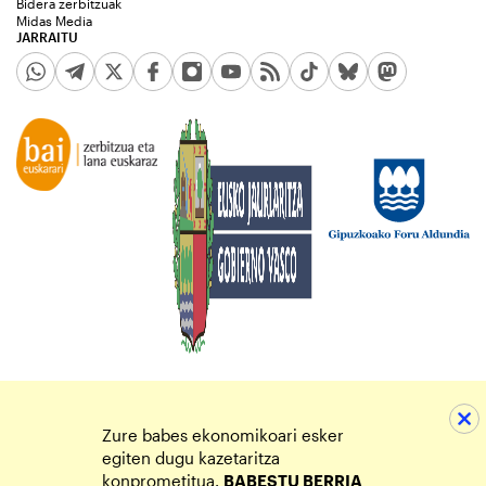
Bidera zerbitzuak
Midas Media
JARRAITU
Zure babes ekonomikoari esker
egiten dugu kazetaritza
konprometitua.
BABESTU BERRIA