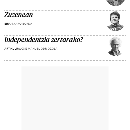
Zuzenean
BIRA
ITXARO BORDA
Independentzia zertarako?
ARTIKULUA
JOXE MANUEL ODRIOZOLA