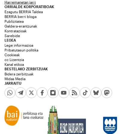
Harremanetan jarri
ORRIALDE KORPORATIBOAK
Ezagutu BERRIA Taldea
BERRIA berri bloga
Publizitatea
Galdera-erantzunak
Kontratazioak
Sarebide
LEGEA
Lege informazioa
Pribatutasun politika
Cookieak
cc Lizentzia
Kanal etikoa
BESTELAKO ZERBITZUAK
Bidera zerbitzuak
Midas Media
JARRAITU