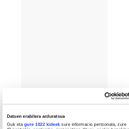
Datuen erabilera arduratsua
Guk eta
gure 1022 kideek
sure informacio pertsonala, zure