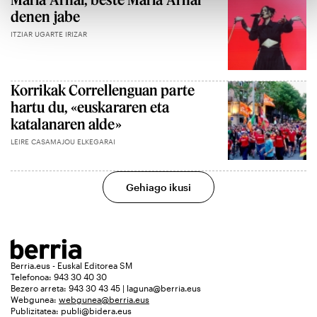
denen jabe
ITZIAR UGARTE IRIZAR
Korrikak Correllenguan parte
hartu du, «euskararen eta
katalanaren alde»
LEIRE CASAMAJOU ELKEGARAI
Gehiago ikusi
Berria.eus - Euskal Editorea SM
Telefonoa: 943 30 40 30
Bezero arreta: 943 30 43 45 | laguna@berria.eus
Webgunea:
webgunea@berria.eus
Publizitatea:
publi@bidera.eus