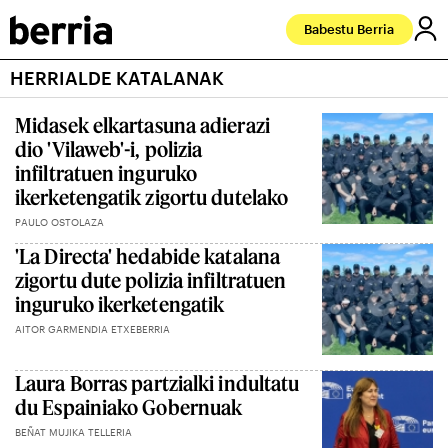
Babestu Berria
HERRIALDE KATALANAK
Midasek elkartasuna adierazi
dio 'Vilaweb'-i, polizia
infiltratuen inguruko
ikerketengatik zigortu dutelako
PAULO OSTOLAZA
'La Directa' hedabide katalana
zigortu dute polizia infiltratuen
inguruko ikerketengatik
AITOR GARMENDIA ETXEBERRIA
Laura Borras partzialki indultatu
du Espainiako Gobernuak
BEÑAT MUJIKA TELLERIA