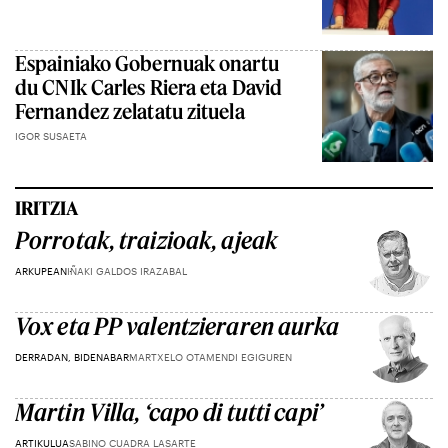
Espainiako Gobernuak onartu
du CNIk Carles Riera eta David
Fernandez zelatatu zituela
IGOR SUSAETA
IRITZIA
Porrotak, traizioak, ajeak
ARKUPEAN
IÑAKI GALDOS IRAZABAL
Vox eta PP valentzieraren aurka
DERRADAN, BIDENABAR
MARTXELO OTAMENDI EGIGUREN
Martin Villa, ‘capo di tutti capi’
ARTIKULUA
SABINO CUADRA LASARTE