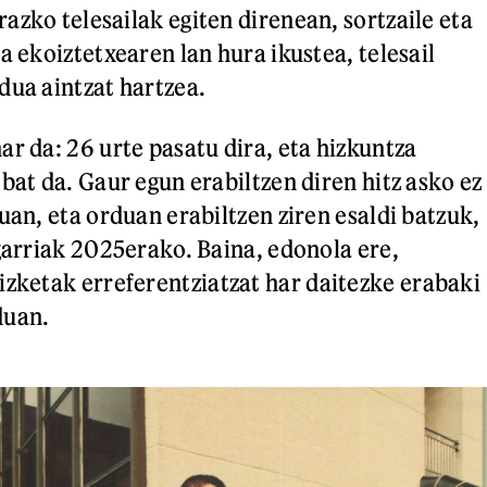
azko telesailak egiten direnean, sortzaile eta
a ekoiztetxearen lan hura ikustea, telesail
dua aintzat hartzea.
ar da: 26 urte pasatu dira, eta hizkuntza
bat da. Gaur egun erabiltzen diren hitz asko ez
uan, eta orduan erabiltzen ziren esaldi batzuk,
agarriak 2025erako. Baina, edonola ere,
rizketak erreferentziatzat har daitezke erabaki
duan.