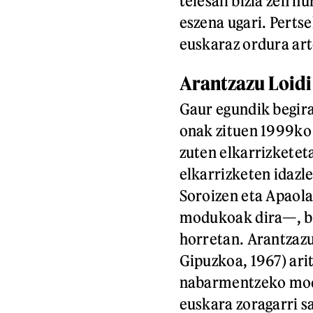
telesail bizia zen h
eszena ugari. Pertse
euskaraz ordura art
Arantzazu Loidi
Gaur egundik begirat
onak zituen 1999ko t
zuten elkarrizketet
elkarrizketen idazl
Soroizen eta Apaola
modukoak dira—, ba
horretan. Arantzazu 
Gipuzkoa, 1967) ari
nabarmentzeko mo
euskara zoragarri sa