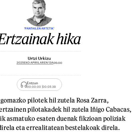
'PANTAILEN ARTETIK'
Ertzainak hika
Urtzi Urkizu
2025EKO APIRILAREN 13A
05:00
Entzun
00:00:00
00:05:39
 gomazko pilotek hil zutela Rosa Zarra,
ertzainen pilotakadek hil zutela Iñigo Cabacas,
ik asmatuko esaten duenak fikzioan poliziak
irela eta errealitatean bestelakoak direla.