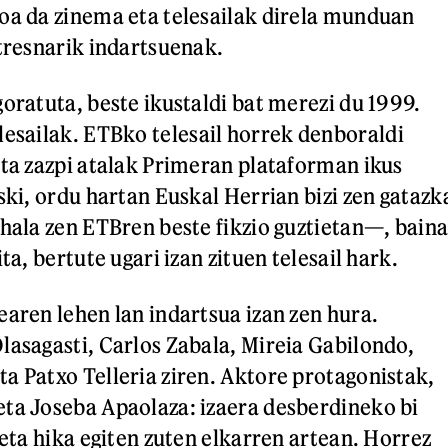
oa da zinema eta telesailak direla munduan
 tresnarik indartsuenak.
oratuta, beste ikustaldi bat merezi du 1999.
lesailak. ETBko telesail horrek denboraldi
eta zazpi atalak Primeran plataforman ikus
ski, ordu hartan Euskal Herrian bizi zen gatazk
—hala zen ETBren beste fikzio guztietan—, bain
ta, bertute ugari izan zituen telesail hark.
earen lehen lan indartsua izan zen hura.
lasagasti, Carlos Zabala, Mireia Gabilondo,
a Patxo Telleria ziren. Aktore protagonistak,
ta Joseba Apaolaza: izaera desberdineko bi
 eta hika egiten zuten elkarren artean. Horrez