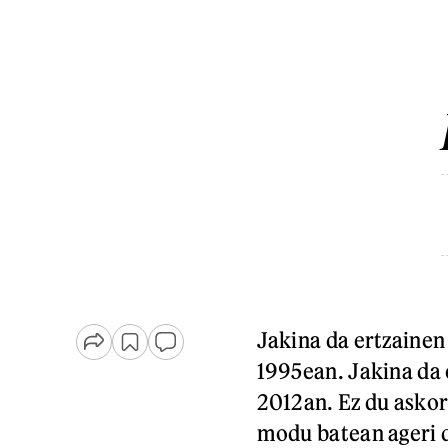
Jakina da ertzainen
1995ean. Jakina da 
2012an. Ez du askor
modu batean ageri d