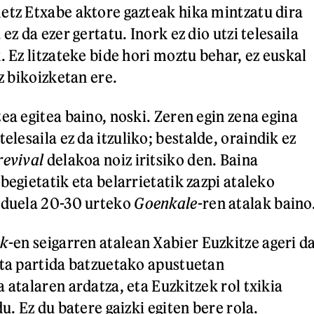
etz Etxabe aktore gazteak hika mintzatu dira
ez da ezer gertatu. Inork ez dio utzi telesaila
. Ez litzateke bide hori moztu behar, ez euskal
ez bikoizketan ere.
ea egitea baino, noski. Zeren egin zena egina
telesaila ez da itzuliko; bestalde, oraindik ez
revival
delakoa noiz iritsiko den. Baina
begietatik eta belarrietatik zazpi ataleko
, duela 20-30 urteko
Goenkale
-ren atalak baino
ak
-en seigarren atalean Xabier Euzkitze ageri d
ota partida batzuetako apustuetan
 atalaren ardatza, eta Euzkitzek rol txikia
du. Ez du batere gaizki egiten bere rola.