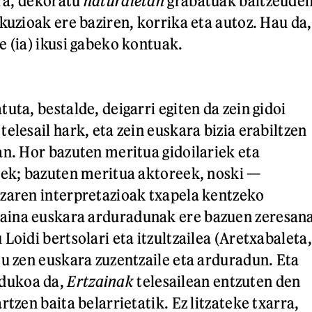
ura, dekoratu
naturaletan
grabatuak baitzeude
kuzioak ere baziren, korrika eta autoz. Hau da,
e (ia) ikusi gabeko kontuak.
uta, bestalde, deigarri egiten da zein gidoi
elesail hark, eta zein euskara bizia erabiltzen
an. Hor bazuten meritua gidoilariek eta
eek; bazuten meritua aktoreek, noski —
zaren interpretazioak txapela kentzeko
ina euskara arduradunak ere bazuen zeresan
Loidi bertsolari eta itzultzailea (Aretxabaleta,
tu zen euskara zuzentzaile eta arduradun. Eta
dukoa da,
Ertzainak
telesailean entzuten den
rtzen baita belarrietatik. Ez litzateke txarra,