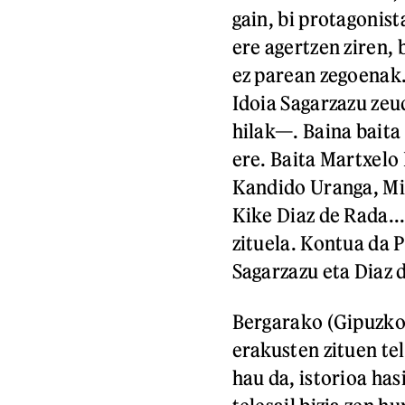
gain, bi protagonis
ere agertzen ziren, 
ez parean zegoenak.
Idoia Sagarzazu ze
hilak—. Baina baita
ere. Baita Martxelo
Kandido Uranga, Mik
Kike Diaz de Rada... 
zituela. Kontua da
Sagarzazu eta Diaz d
Bergarako (Gipuzko
erakusten zituen tel
hau da, istorioa has