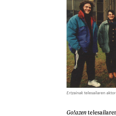
Ertzainak
telesailaren aktor
Go!azen
telesailare