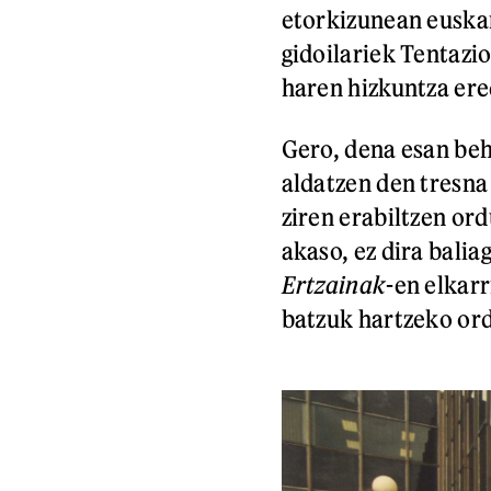
etorkizunean euskar
gidoilariek Tentazio
haren hizkuntza ere
Gero, dena esan beh
aldatzen den tresna 
ziren erabiltzen ord
akaso, ez dira bali
Ertzainak
-en elkar
batzuk hartzeko or