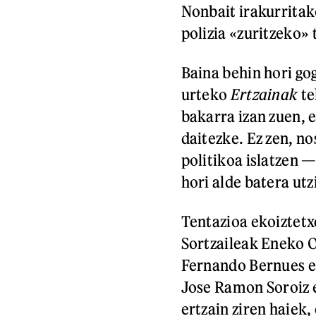
Nonbait irakurritak
polizia «zuritzeko»
Baina behin hori gog
urteko
Ertzainak
te
bakarra izan zuen, 
daitezke. Ez zen, no
politikoa islatzen 
hori alde batera utzi
Tentazioa ekoiztetx
Sortzaileak Eneko O
Fernando Bernues et
Jose Ramon Soroiz e
ertzain ziren haiek,