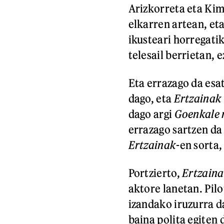
Arizkorreta eta Kim
elkarren artean, eta 
ikusteari horregatik
telesail berrietan, 
Eta errazago da esat
dago, eta
Ertzainak
dago argi
Goenkale 
errazago sartzen da 
Ertzainak
-en sorta
Portzierto,
Ertzain
aktore lanetan. Pil
izandako iruzurra da
baina polita egiten 