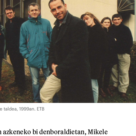
e taldea, 1999an. ETB
n azkeneko bi denboraldietan, Mikele