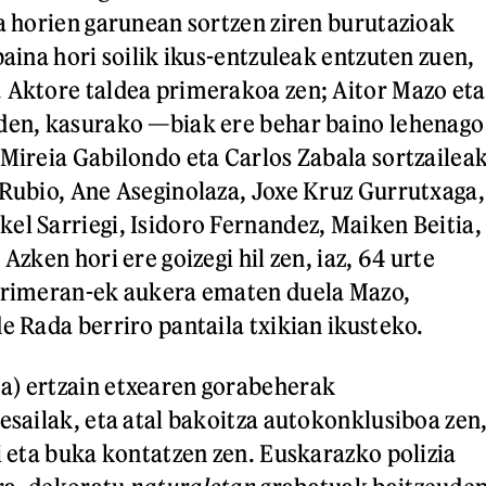
ta horien garunean sortzen ziren burutazioak
baina hori soilik ikus-entzuleak entzuten zuen,
 Aktore taldea primerakoa zen; Aitor Mazo eta
uden, kasurako —biak ere behar baino lehenago
 Mireia Gabilondo eta Carlos Zabala sortzailea
 Rubio, Ane Aseginolaza, Joxe Kruz Gurrutxaga,
el Sarriegi, Isidoro Fernandez, Maiken Beitia,
Azken hori ere goizegi hil zen, iaz, 64 urte
 Primeran-ek aukera ematen duela Mazo,
e Rada berriro pantaila txikian ikusteko.
a) ertzain etxearen gorabeherak
esailak, eta atal bakoitza autokonklusiboa zen
i eta buka kontatzen zen. Euskarazko polizia